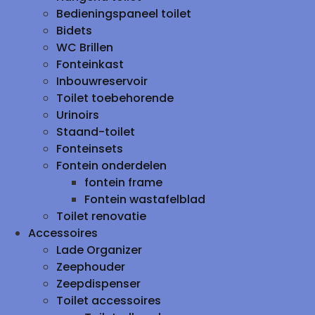
Bedieningspaneel toilet
Bidets
WC Brillen
Fonteinkast
Inbouwreservoir
Toilet toebehorende
Urinoirs
Staand-toilet
Fonteinsets
Fontein onderdelen
fontein frame
Fontein wastafelblad
Toilet renovatie
Accessoires
Lade Organizer
Zeephouder
Zeepdispenser
Toilet accessoires