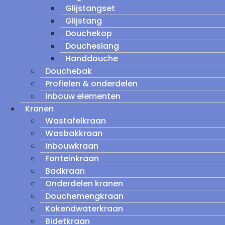
Glijstangset
Glijstang
Douchekop
Doucheslang
Handdouche
Douchebak
Profielen & onderdelen
Inbouw elementen
Kranen
Wastafelkraan
Wasbakkraan
Inbouwkraan
Fonteinkraan
Badkraan
Onderdelen kranen
Douchemengkraan
Kokendwaterkraan
Bidetkraan