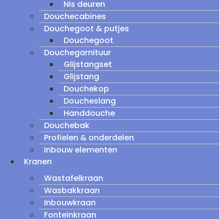
Nis deuren
Douchecabines
Douchegoot & putjes
Douchegoot
Douchegarnituur
Glijstangset
Glijstang
Douchekop
Doucheslang
Handdouche
Douchebak
Profielen & onderdelen
Inbouw elementen
Kranen
Wastafelkraan
Wasbakkraan
Inbouwkraan
Fonteinkraan