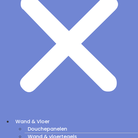
Wand & Vloer
Douchepanelen
Wand & vloertegels