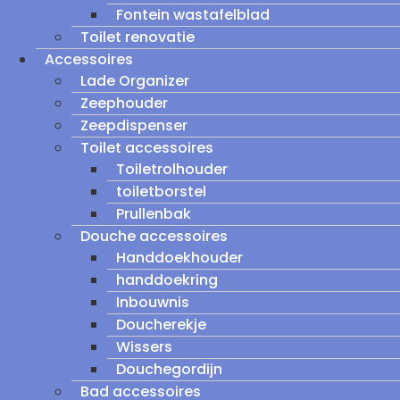
Fontein wastafelblad
Toilet renovatie
Accessoires
Lade Organizer
Zeephouder
Zeepdispenser
Toilet accessoires
Toiletrolhouder
toiletborstel
Prullenbak
Douche accessoires
Handdoekhouder
handdoekring
Inbouwnis
Doucherekje
Wissers
Douchegordijn
Bad accessoires