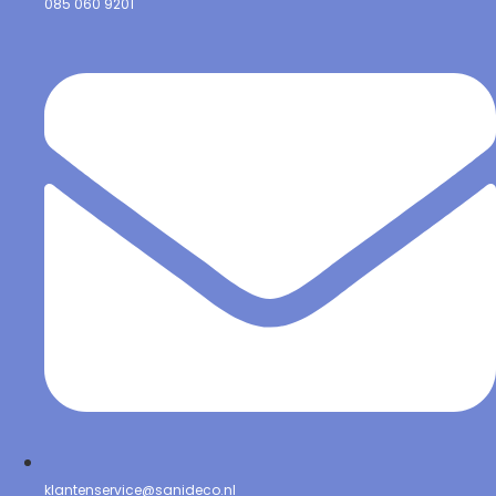
085 060 9201
klantenservice@sanideco.nl