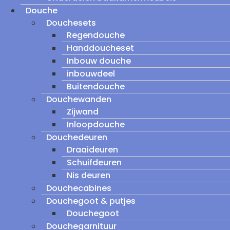
Douche
Douchesets
Regendouche
Handdoucheset
Inbouw douche
inbouwdeel
Buitendouche
Douchewanden
Zijwand
Inloopdouche
Douchedeuren
Draaideuren
Schuifdeuren
Nis deuren
Douchecabines
Douchegoot & putjes
Douchegoot
Douchegarnituur