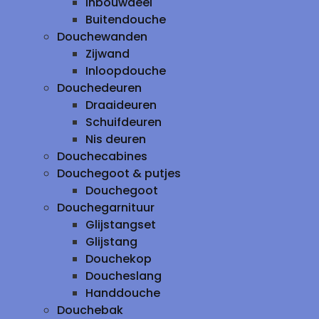
inbouwdeel
Buitendouche
Douchewanden
Zijwand
Inloopdouche
Douchedeuren
Draaideuren
Schuifdeuren
Nis deuren
Douchecabines
Douchegoot & putjes
Douchegoot
Douchegarnituur
Glijstangset
Glijstang
Douchekop
Doucheslang
Handdouche
Douchebak