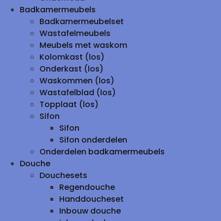
Badkamermeubels
Badkamermeubelset
Wastafelmeubels
Meubels met waskom
Kolomkast (los)
Onderkast (los)
Waskommen (los)
Wastafelblad (los)
Topplaat (los)
Sifon
Sifon
Sifon onderdelen
Onderdelen badkamermeubels
Douche
Douchesets
Regendouche
Handdoucheset
Inbouw douche