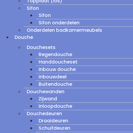
Topplaat (los)
Sifon
Sifon
Sifon onderdelen
Onderdelen badkamermeubels
Douche
Douchesets
Regendouche
Handdoucheset
Inbouw douche
inbouwdeel
Buitendouche
Douchewanden
Zijwand
Inloopdouche
Douchedeuren
Draaideuren
Schuifdeuren