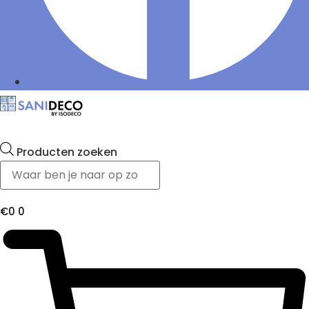
Producten zoeken
€
0
0