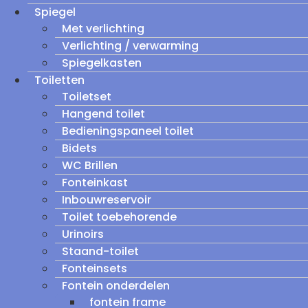
Spiegel
Met verlichting
Verlichting / verwarming
Spiegelkasten
Toiletten
Toiletset
Hangend toilet
Bedieningspaneel toilet
Bidets
WC Brillen
Fonteinkast
Inbouwreservoir
Toilet toebehorende
Urinoirs
Staand-toilet
Fonteinsets
Fontein onderdelen
fontein frame