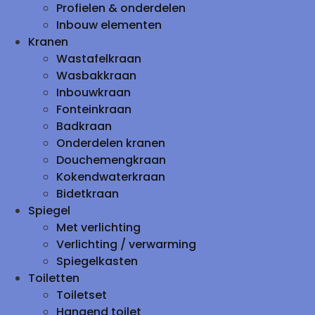
Profielen & onderdelen
Inbouw elementen
Kranen
Wastafelkraan
Wasbakkraan
Inbouwkraan
Fonteinkraan
Badkraan
Onderdelen kranen
Douchemengkraan
Kokendwaterkraan
Bidetkraan
Spiegel
Met verlichting
Verlichting / verwarming
Spiegelkasten
Toiletten
Toiletset
Hangend toilet