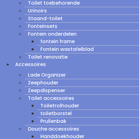
Toilet toebehorende
Urinoirs
Staand-toilet
Fonteinsets
Fontein onderdelen
fontein frame
Fontein wastafelblad
Toilet renovatie
Accessoires
Lade Organizer
Zeephouder
Zeepdispenser
Toilet accessoires
Toiletrolhouder
toiletborstel
Prullenbak
Douche accessoires
Handdoekhouder