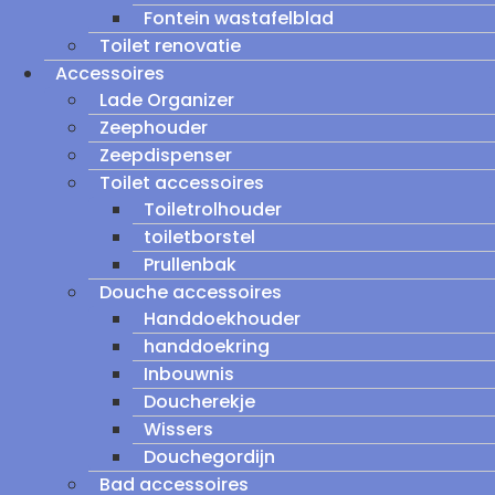
Fontein wastafelblad
Toilet renovatie
Accessoires
Lade Organizer
Zeephouder
Zeepdispenser
Toilet accessoires
Toiletrolhouder
toiletborstel
Prullenbak
Douche accessoires
Handdoekhouder
handdoekring
Inbouwnis
Doucherekje
Wissers
Douchegordijn
Bad accessoires