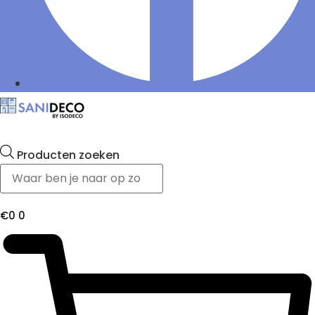
Producten zoeken
€
0
0