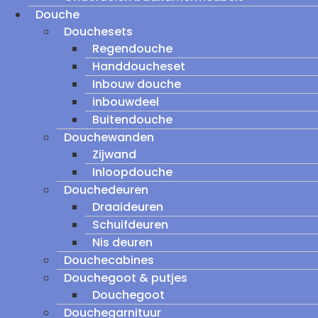
Douche
Douchesets
Regendouche
Handdoucheset
Inbouw douche
inbouwdeel
Buitendouche
Douchewanden
Zijwand
Inloopdouche
Douchedeuren
Draaideuren
Schuifdeuren
Nis deuren
Douchecabines
Douchegoot & putjes
Douchegoot
Douchegarnituur