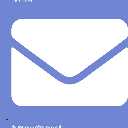
085 060 9201
klantenservice@sanideco.nl