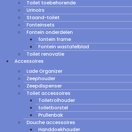
Toilet toebehorende
Urinoirs
Staand-toilet
Fonteinsets
Fontein onderdelen
fontein frame
Fontein wastafelblad
Toilet renovatie
Accessoires
Lade Organizer
Zeephouder
Zeepdispenser
Toilet accessoires
Toiletrolhouder
toiletborstel
Prullenbak
Douche accessoires
Handdoekhouder