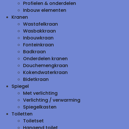
Profielen & onderdelen
Inbouw elementen
Kranen
Wastafelkraan
Wasbakkraan
Inbouwkraan
Fonteinkraan
Badkraan
Onderdelen kranen
Douchemengkraan
Kokendwaterkraan
Bidetkraan
Spiegel
Met verlichting
Verlichting / verwarming
Spiegelkasten
Toiletten
Toiletset
Hangend toilet