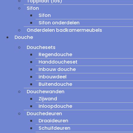
Topplaat (los)
Sifon
Sifon
Sifon onderdelen
Onderdelen badkamermeubels
Douche
Douchesets
Regendouche
Handdoucheset
Inbouw douche
inbouwdeel
Buitendouche
Douchewanden
Zijwand
Inloopdouche
Douchedeuren
Draaideuren
Schuifdeuren