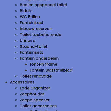
Bedieningspaneel toilet
Bidets
WC Brillen
Fonteinkast
Inbouwreservoir
Toilet toebehorende
Urinoirs
Staand-toilet
Fonteinsets
Fontein onderdelen
fontein frame
Fontein wastafelblad
Toilet renovatie
Accessoires
Lade Organizer
Zeephouder
Zeepdispenser
Toilet accessoires