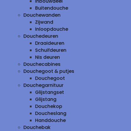
inbouwdeel
Buitendouche
Douchewanden
Zijwand
Inloopdouche
Douchedeuren
Draaideuren
Schuifdeuren
Nis deuren
Douchecabines
Douchegoot & putjes
Douchegoot
Douchegarnituur
Glijstangset
Glijstang
Douchekop
Doucheslang
Handdouche
Douchebak