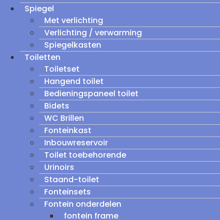
Spiegel
Met verlichting
Verlichting / verwarming
Spiegelkasten
Toiletten
Toiletset
Hangend toilet
Bedieningspaneel toilet
Bidets
WC Brillen
Fonteinkast
Inbouwreservoir
Toilet toebehorende
Urinoirs
Staand-toilet
Fonteinsets
Fontein onderdelen
fontein frame