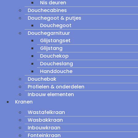
Nis deuren
Douchecabines
Douchegoot & putjes
Douchegoot
Douchegarnituur
Glijstangset
Glijstang
Douchekop
Doucheslang
Handdouche
Douchebak
Profielen & onderdelen
Inbouw elementen
Kranen
Wastafelkraan
Wasbakkraan
Inbouwkraan
Fonteinkraan