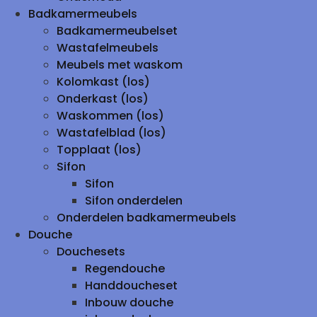
Badkamermeubels
Badkamermeubelset
Wastafelmeubels
Meubels met waskom
Kolomkast (los)
Onderkast (los)
Waskommen (los)
Wastafelblad (los)
Topplaat (los)
Sifon
Sifon
Sifon onderdelen
Onderdelen badkamermeubels
Douche
Douchesets
Regendouche
Handdoucheset
Inbouw douche