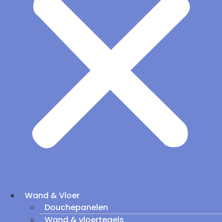
Wand & Vloer
Douchepanelen
Wand & vloertegels