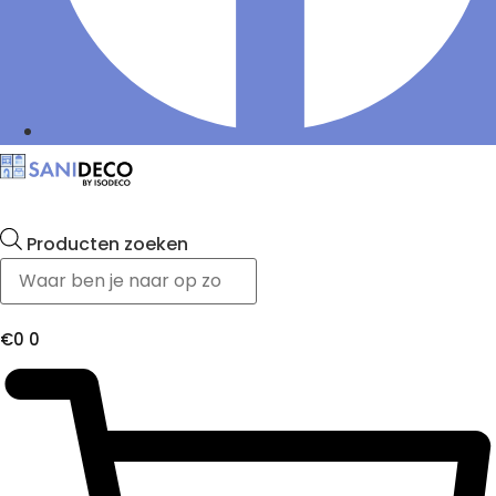
Producten zoeken
€
0
0