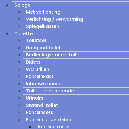
Spiegel
Met verlichting
Verlichting / verwarming
Spiegelkasten
Toiletten
Toiletset
Hangend toilet
Bedieningspaneel toilet
Bidets
WC Brillen
Fonteinkast
Inbouwreservoir
Toilet toebehorende
Urinoirs
Staand-toilet
Fonteinsets
Fontein onderdelen
fontein frame