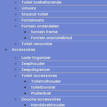
Toilet toebehorende
Urinoirs
Staand-toilet
Fonteinsets
Fontein onderdelen
fontein frame
Fontein wastafelblad
Toilet renovatie
Accessoires
Lade Organizer
Zeephouder
Zeepdispenser
Toilet accessoires
Toiletrolhouder
toiletborstel
Prullenbak
Douche accessoires
Handdoekhouder