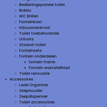
Bedieningspaneel toilet
Bidets
WC Brillen
Fonteinkast
Inbouwreservoir
Toilet toebehorende
Urinoirs
Staand-toilet
Fonteinsets
Fontein onderdelen
fontein frame
Fontein wastafelblad
Toilet renovatie
Accessoires
Lade Organizer
Zeephouder
Zeepdispenser
Toilet accessoires