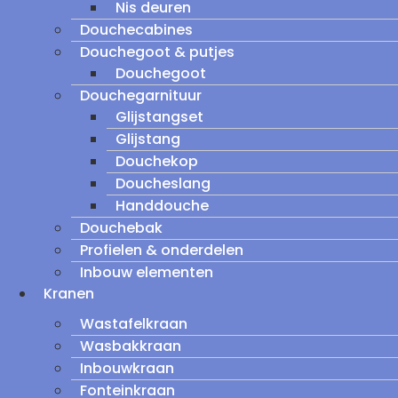
Nis deuren
Douchecabines
Douchegoot & putjes
Douchegoot
Douchegarnituur
Glijstangset
Glijstang
Douchekop
Doucheslang
Handdouche
Douchebak
Profielen & onderdelen
Inbouw elementen
Kranen
Wastafelkraan
Wasbakkraan
Inbouwkraan
Fonteinkraan