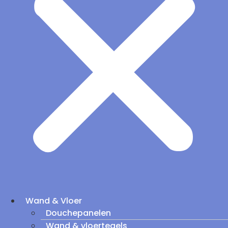
Wand & Vloer
Douchepanelen
Wand & vloertegels