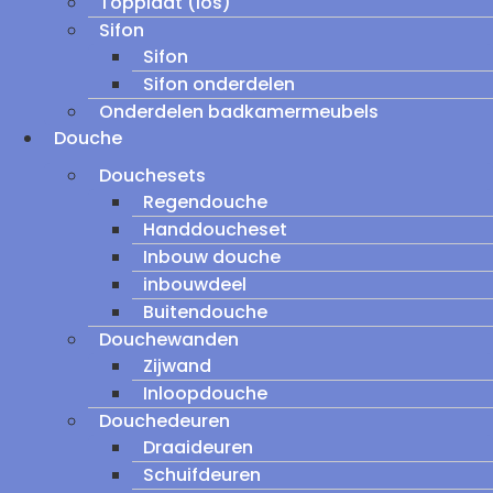
Topplaat (los)
Sifon
Sifon
Sifon onderdelen
Onderdelen badkamermeubels
Douche
Douchesets
Regendouche
Handdoucheset
Inbouw douche
inbouwdeel
Buitendouche
Douchewanden
Zijwand
Inloopdouche
Douchedeuren
Draaideuren
Schuifdeuren