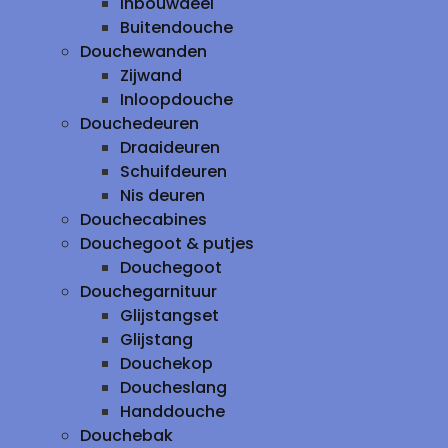
inbouwdeel
Buitendouche
Douchewanden
Zijwand
Inloopdouche
Douchedeuren
Draaideuren
Schuifdeuren
Nis deuren
Douchecabines
Douchegoot & putjes
Douchegoot
Douchegarnituur
Glijstangset
Glijstang
Douchekop
Doucheslang
Handdouche
Douchebak