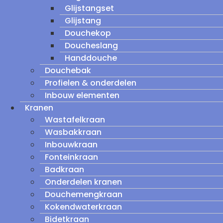
Glijstangset
Glijstang
Douchekop
Doucheslang
Handdouche
Douchebak
Profielen & onderdelen
Inbouw elementen
Kranen
Wastafelkraan
Wasbakkraan
Inbouwkraan
Fonteinkraan
Badkraan
Onderdelen kranen
Douchemengkraan
Kokendwaterkraan
Bidetkraan