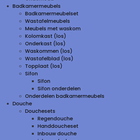
Badkamermeubels
Badkamermeubelset
Wastafelmeubels
Meubels met waskom
Kolomkast (los)
Onderkast (los)
Waskommen (los)
Wastafelblad (los)
Topplaat (los)
Sifon
Sifon
Sifon onderdelen
Onderdelen badkamermeubels
Douche
Douchesets
Regendouche
Handdoucheset
Inbouw douche