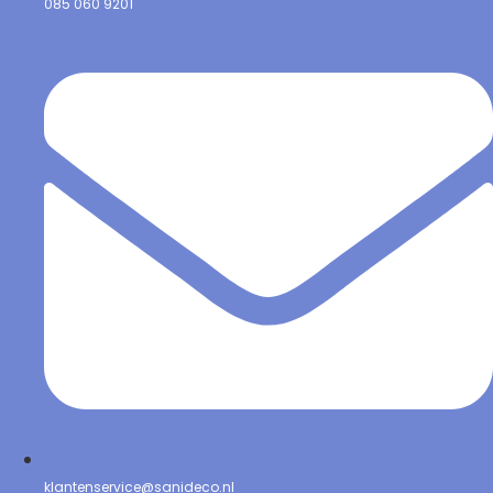
085 060 9201
klantenservice@sanideco.nl