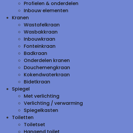
Profielen & onderdelen
Inbouw elementen
Kranen
Wastafelkraan
Wasbakkraan
Inbouwkraan
Fonteinkraan
Badkraan
Onderdelen kranen
Douchemengkraan
Kokendwaterkraan
Bidetkraan
Spiegel
Met verlichting
Verlichting / verwarming
Spiegelkasten
Toiletten
Toiletset
Hangend toilet