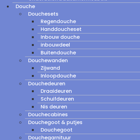
Douche
Douchesets
Regendouche
Handdoucheset
Inbouw douche
inbouwdeel
Buitendouche
Douchewanden
Zijwand
Inloopdouche
Douchedeuren
Draaideuren
Schuifdeuren
Nis deuren
Douchecabines
Douchegoot & putjes
Douchegoot
Douchegarnituur