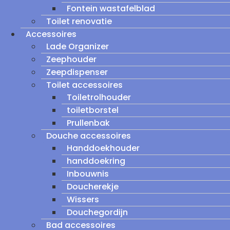
Fontein wastafelblad
Toilet renovatie
Accessoires
Lade Organizer
Zeephouder
Zeepdispenser
Toilet accessoires
Toiletrolhouder
toiletborstel
Prullenbak
Douche accessoires
Handdoekhouder
handdoekring
Inbouwnis
Doucherekje
Wissers
Douchegordijn
Bad accessoires