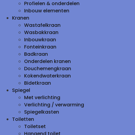
Profielen & onderdelen
Inbouw elementen
Kranen
Wastafelkraan
Wasbakkraan
Inbouwkraan
Fonteinkraan
Badkraan
Onderdelen kranen
Douchemengkraan
Kokendwaterkraan
Bidetkraan
Spiegel
Met verlichting
Verlichting / verwarming
Spiegelkasten
Toiletten
Toiletset
Hangend toilet