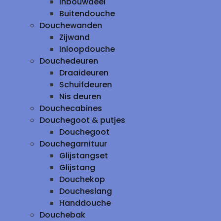
inbouwdeel
Buitendouche
Douchewanden
Zijwand
Inloopdouche
Douchedeuren
Draaideuren
Schuifdeuren
Nis deuren
Douchecabines
Douchegoot & putjes
Douchegoot
Douchegarnituur
Glijstangset
Glijstang
Douchekop
Doucheslang
Handdouche
Douchebak