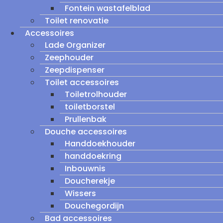
Fontein wastafelblad
Toilet renovatie
Accessoires
Lade Organizer
Zeephouder
Zeepdispenser
Toilet accessoires
Toiletrolhouder
toiletborstel
Prullenbak
Douche accessoires
Handdoekhouder
handdoekring
Inbouwnis
Doucherekje
Wissers
Douchegordijn
Bad accessoires