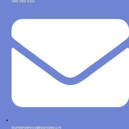
085 060 9201
klantenservice@sanideco.nl