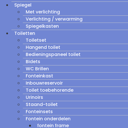
Spiegel
Met verlichting
Verlichting / verwarming
Spiegelkasten
Toiletten
Toiletset
Hangend toilet
Bedieningspaneel toilet
Bidets
WC Brillen
Fonteinkast
Inbouwreservoir
Toilet toebehorende
Urinoirs
Staand-toilet
Fonteinsets
Fontein onderdelen
fontein frame