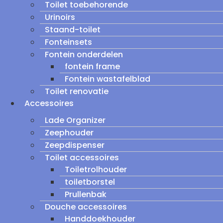
Toilet toebehorende
Urinoirs
Staand-toilet
Fonteinsets
Fontein onderdelen
fontein frame
Fontein wastafelblad
Toilet renovatie
Accessoires
Lade Organizer
Zeephouder
Zeepdispenser
Toilet accessoires
Toiletrolhouder
toiletborstel
Prullenbak
Douche accessoires
Handdoekhouder