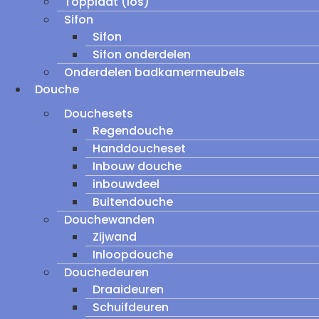
Topplaat (los)
Sifon
Sifon
Sifon onderdelen
Onderdelen badkamermeubels
Douche
Douchesets
Regendouche
Handdoucheset
Inbouw douche
inbouwdeel
Buitendouche
Douchewanden
Zijwand
Inloopdouche
Douchedeuren
Draaideuren
Schuifdeuren