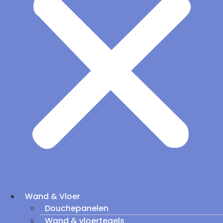
Wand & Vloer
Douchepanelen
Wand & vloertegels