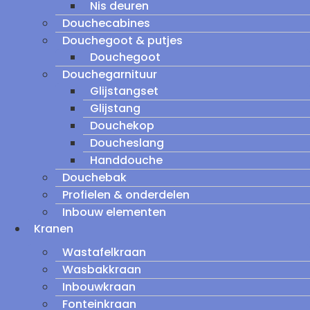
Nis deuren
Douchecabines
Douchegoot & putjes
Douchegoot
Douchegarnituur
Glijstangset
Glijstang
Douchekop
Doucheslang
Handdouche
Douchebak
Profielen & onderdelen
Inbouw elementen
Kranen
Wastafelkraan
Wasbakkraan
Inbouwkraan
Fonteinkraan