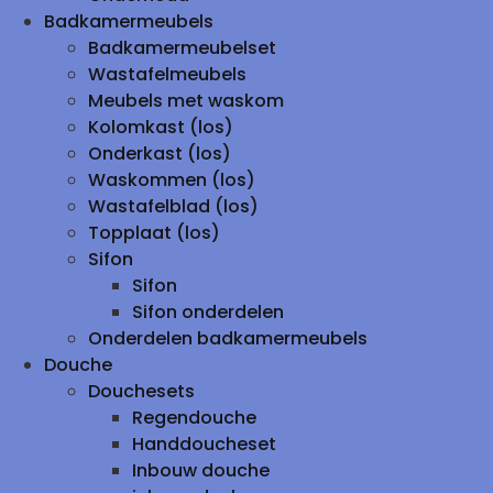
Badkamermeubels
Badkamermeubelset
Wastafelmeubels
Meubels met waskom
Kolomkast (los)
Onderkast (los)
Waskommen (los)
Wastafelblad (los)
Topplaat (los)
Sifon
Sifon
Sifon onderdelen
Onderdelen badkamermeubels
Douche
Douchesets
Regendouche
Handdoucheset
Inbouw douche