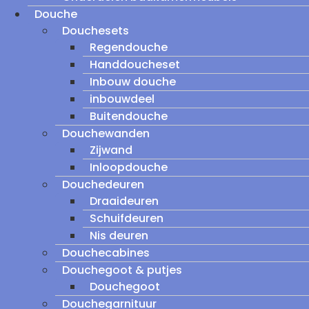
Douche
Douchesets
Regendouche
Handdoucheset
Inbouw douche
inbouwdeel
Buitendouche
Douchewanden
Zijwand
Inloopdouche
Douchedeuren
Draaideuren
Schuifdeuren
Nis deuren
Douchecabines
Douchegoot & putjes
Douchegoot
Douchegarnituur