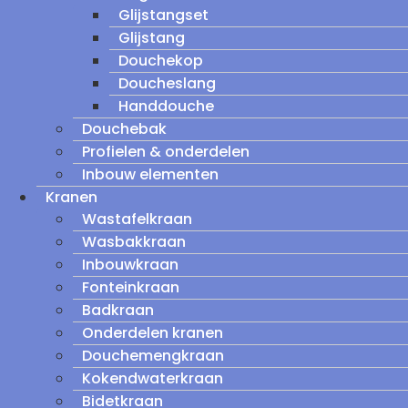
Glijstangset
Glijstang
Douchekop
Doucheslang
Handdouche
Douchebak
Profielen & onderdelen
Inbouw elementen
Kranen
Wastafelkraan
Wasbakkraan
Inbouwkraan
Fonteinkraan
Badkraan
Onderdelen kranen
Douchemengkraan
Kokendwaterkraan
Bidetkraan