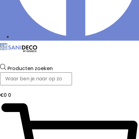
Producten zoeken
€
0
0