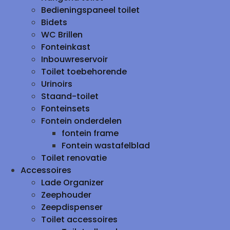
Bedieningspaneel toilet
Bidets
WC Brillen
Fonteinkast
Inbouwreservoir
Toilet toebehorende
Urinoirs
Staand-toilet
Fonteinsets
Fontein onderdelen
fontein frame
Fontein wastafelblad
Toilet renovatie
Accessoires
Lade Organizer
Zeephouder
Zeepdispenser
Toilet accessoires