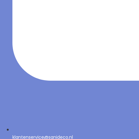
klantenservice@sanideco.nl