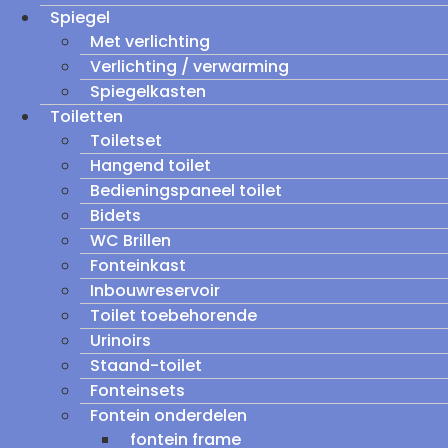
Spiegel
Met verlichting
Verlichting / verwarming
Spiegelkasten
Toiletten
Toiletset
Hangend toilet
Bedieningspaneel toilet
Bidets
WC Brillen
Fonteinkast
Inbouwreservoir
Toilet toebehorende
Urinoirs
Staand-toilet
Fonteinsets
Fontein onderdelen
fontein frame