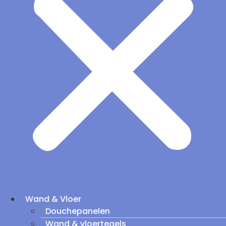
Wand & Vloer
Douchepanelen
Wand & vloertegels