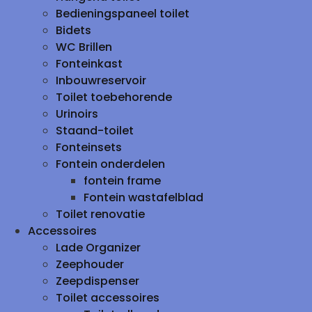
Bedieningspaneel toilet
Bidets
WC Brillen
Fonteinkast
Inbouwreservoir
Toilet toebehorende
Urinoirs
Staand-toilet
Fonteinsets
Fontein onderdelen
fontein frame
Fontein wastafelblad
Toilet renovatie
Accessoires
Lade Organizer
Zeephouder
Zeepdispenser
Toilet accessoires