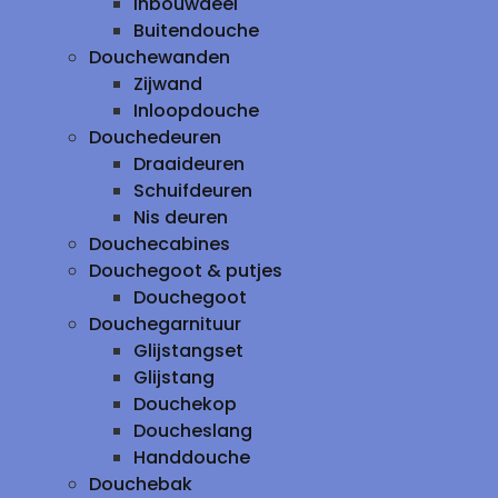
inbouwdeel
Buitendouche
Douchewanden
Zijwand
Inloopdouche
Douchedeuren
Draaideuren
Schuifdeuren
Nis deuren
Douchecabines
Douchegoot & putjes
Douchegoot
Douchegarnituur
Glijstangset
Glijstang
Douchekop
Doucheslang
Handdouche
Douchebak