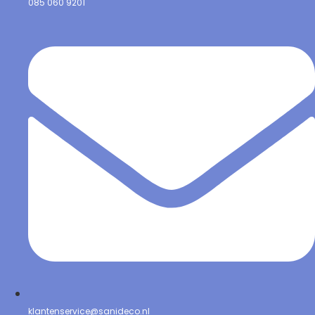
085 060 9201
klantenservice@sanideco.nl