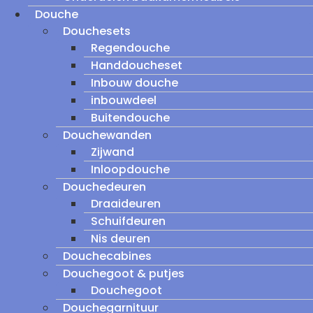
Douche
Douchesets
Regendouche
Handdoucheset
Inbouw douche
inbouwdeel
Buitendouche
Douchewanden
Zijwand
Inloopdouche
Douchedeuren
Draaideuren
Schuifdeuren
Nis deuren
Douchecabines
Douchegoot & putjes
Douchegoot
Douchegarnituur