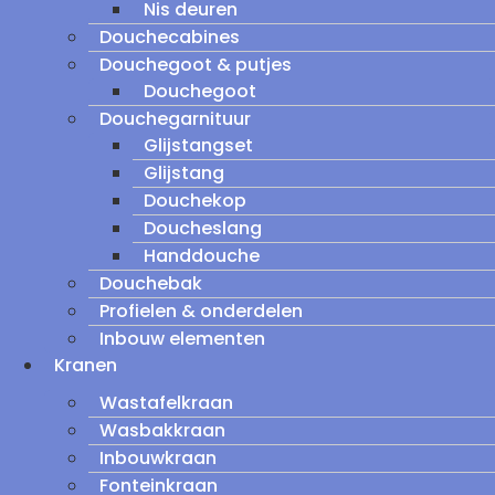
Nis deuren
Douchecabines
Douchegoot & putjes
Douchegoot
Douchegarnituur
Glijstangset
Glijstang
Douchekop
Doucheslang
Handdouche
Douchebak
Profielen & onderdelen
Inbouw elementen
Kranen
Wastafelkraan
Wasbakkraan
Inbouwkraan
Fonteinkraan