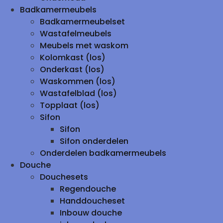
Badkamermeubels
Badkamermeubelset
Wastafelmeubels
Meubels met waskom
Kolomkast (los)
Onderkast (los)
Waskommen (los)
Wastafelblad (los)
Topplaat (los)
Sifon
Sifon
Sifon onderdelen
Onderdelen badkamermeubels
Douche
Douchesets
Regendouche
Handdoucheset
Inbouw douche