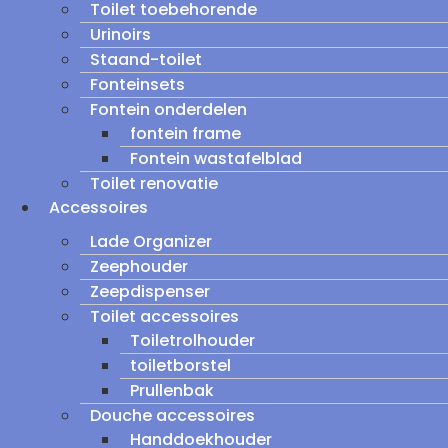
Toilet toebehorende
Urinoirs
Staand-toilet
Fonteinsets
Fontein onderdelen
fontein frame
Fontein wastafelblad
Toilet renovatie
Accessoires
Lade Organizer
Zeephouder
Zeepdispenser
Toilet accessoires
Toiletrolhouder
toiletborstel
Prullenbak
Douche accessoires
Handdoekhouder