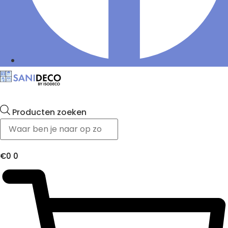
Producten zoeken
€
0
0