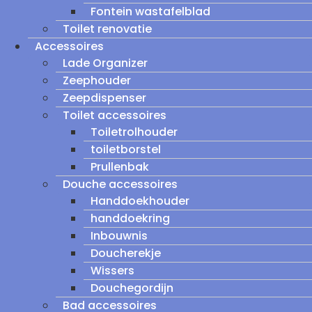
Fontein wastafelblad
Toilet renovatie
Accessoires
Lade Organizer
Zeephouder
Zeepdispenser
Toilet accessoires
Toiletrolhouder
toiletborstel
Prullenbak
Douche accessoires
Handdoekhouder
handdoekring
Inbouwnis
Doucherekje
Wissers
Douchegordijn
Bad accessoires