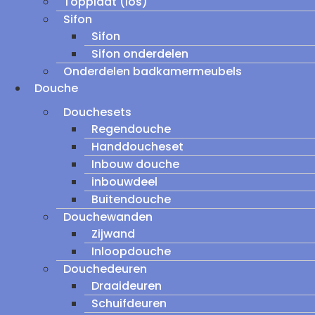
Topplaat (los)
Sifon
Sifon
Sifon onderdelen
Onderdelen badkamermeubels
Douche
Douchesets
Regendouche
Handdoucheset
Inbouw douche
inbouwdeel
Buitendouche
Douchewanden
Zijwand
Inloopdouche
Douchedeuren
Draaideuren
Schuifdeuren