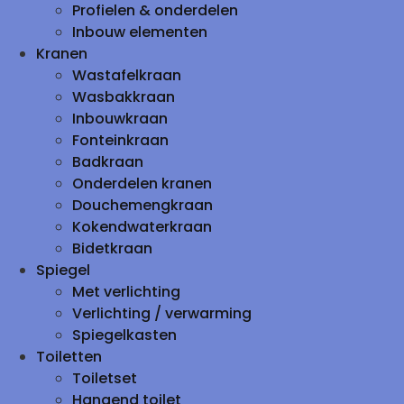
Profielen & onderdelen
Inbouw elementen
Kranen
Wastafelkraan
Wasbakkraan
Inbouwkraan
Fonteinkraan
Badkraan
Onderdelen kranen
Douchemengkraan
Kokendwaterkraan
Bidetkraan
Spiegel
Met verlichting
Verlichting / verwarming
Spiegelkasten
Toiletten
Toiletset
Hangend toilet