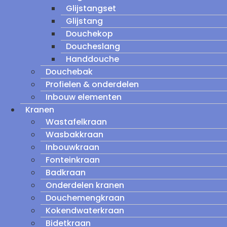
Glijstangset
Glijstang
Douchekop
Doucheslang
Handdouche
Douchebak
Profielen & onderdelen
Inbouw elementen
Kranen
Wastafelkraan
Wasbakkraan
Inbouwkraan
Fonteinkraan
Badkraan
Onderdelen kranen
Douchemengkraan
Kokendwaterkraan
Bidetkraan