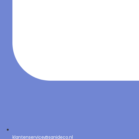
klantenservice@sanideco.nl