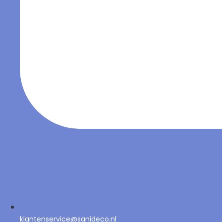
klantenservice@sanideco.nl