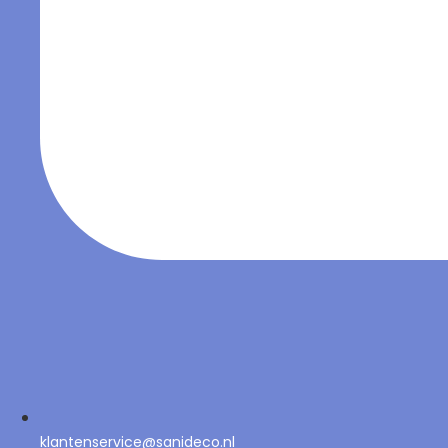
klantenservice@sanideco.nl