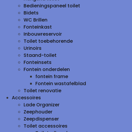
Bedieningspaneel toilet
Bidets
WC Brillen
Fonteinkast
Inbouwreservoir
Toilet toebehorende
Urinoirs
Staand-toilet
Fonteinsets
Fontein onderdelen
fontein frame
Fontein wastafelblad
Toilet renovatie
Accessoires
Lade Organizer
Zeephouder
Zeepdispenser
Toilet accessoires