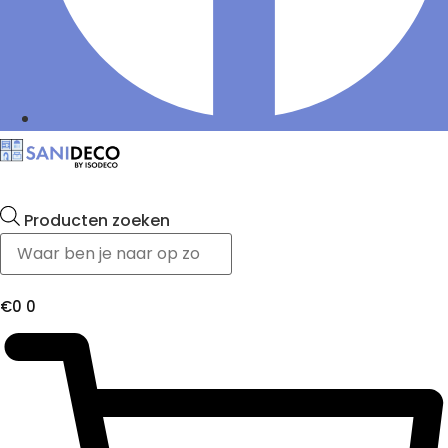
Producten zoeken
€
0
0