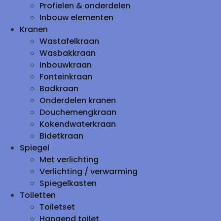
Profielen & onderdelen
Inbouw elementen
Kranen
Wastafelkraan
Wasbakkraan
Inbouwkraan
Fonteinkraan
Badkraan
Onderdelen kranen
Douchemengkraan
Kokendwaterkraan
Bidetkraan
Spiegel
Met verlichting
Verlichting / verwarming
Spiegelkasten
Toiletten
Toiletset
Hangend toilet