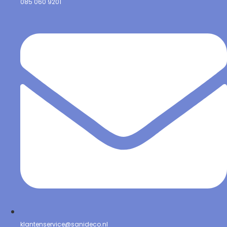
085 060 9201
klantenservice@sanideco.nl