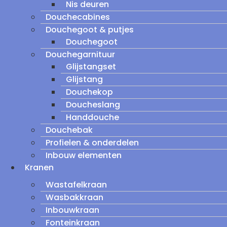
Nis deuren
Douchecabines
Douchegoot & putjes
Douchegoot
Douchegarnituur
Glijstangset
Glijstang
Douchekop
Doucheslang
Handdouche
Douchebak
Profielen & onderdelen
Inbouw elementen
Kranen
Wastafelkraan
Wasbakkraan
Inbouwkraan
Fonteinkraan