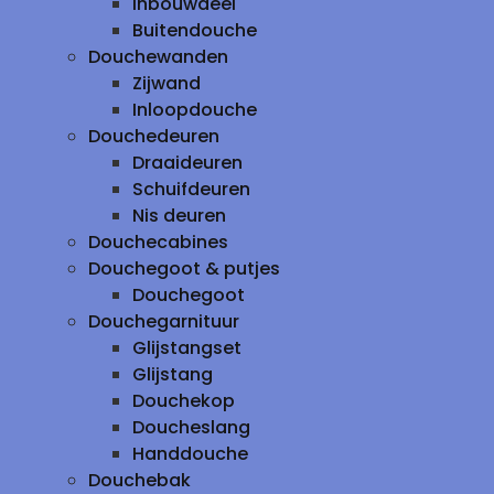
inbouwdeel
Buitendouche
Douchewanden
Zijwand
Inloopdouche
Douchedeuren
Draaideuren
Schuifdeuren
Nis deuren
Douchecabines
Douchegoot & putjes
Douchegoot
Douchegarnituur
Glijstangset
Glijstang
Douchekop
Doucheslang
Handdouche
Douchebak