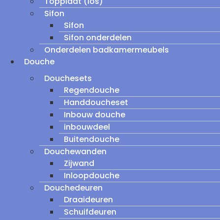
Topplaat (los)
Sifon
Sifon
Sifon onderdelen
Onderdelen badkamermeubels
Douche
Douchesets
Regendouche
Handdoucheset
Inbouw douche
inbouwdeel
Buitendouche
Douchewanden
Zijwand
Inloopdouche
Douchedeuren
Draaideuren
Schuifdeuren