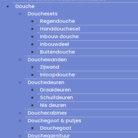
Douche
Douchesets
Regendouche
Handdoucheset
Inbouw douche
inbouwdeel
Buitendouche
Douchewanden
Zijwand
Inloopdouche
Douchedeuren
Draaideuren
Schuifdeuren
Nis deuren
Douchecabines
Douchegoot & putjes
Douchegoot
Douchegarnituur