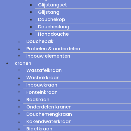
Glijstangset
Glijstang
Douchekop
Doucheslang
Handdouche
Douchebak
Profielen & onderdelen
Inbouw elementen
Kranen
Wastafelkraan
Wasbakkraan
Inbouwkraan
Fonteinkraan
Badkraan
Onderdelen kranen
Douchemengkraan
Kokendwaterkraan
Bidetkraan