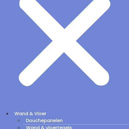
Wand & Vloer
Douchepanelen
Wand & vloertegels