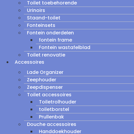
Toilet toebehorende
Urinoirs
Staand-toilet
Fonteinsets
Fontein onderdelen
fontein frame
Fontein wastafelblad
Toilet renovatie
Accessoires
Lade Organizer
Zeephouder
Zeepdispenser
Toilet accessoires
Toiletrolhouder
toiletborstel
Prullenbak
Douche accessoires
Handdoekhouder