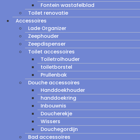
Fontein wastafelblad
Toilet renovatie
Accessoires
Lade Organizer
Zeephouder
Zeepdispenser
Toilet accessoires
Toiletrolhouder
toiletborstel
Prullenbak
Douche accessoires
Handdoekhouder
handdoekring
Inbouwnis
Doucherekje
Wissers
Douchegordijn
Bad accessoires