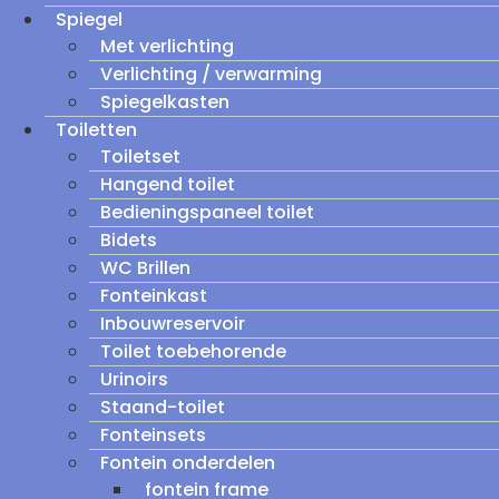
Spiegel
Met verlichting
Verlichting / verwarming
Spiegelkasten
Toiletten
Toiletset
Hangend toilet
Bedieningspaneel toilet
Bidets
WC Brillen
Fonteinkast
Inbouwreservoir
Toilet toebehorende
Urinoirs
Staand-toilet
Fonteinsets
Fontein onderdelen
fontein frame