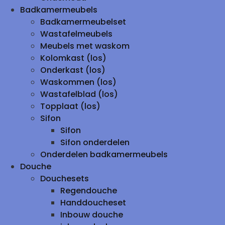
Badkamermeubels
Badkamermeubelset
Wastafelmeubels
Meubels met waskom
Kolomkast (los)
Onderkast (los)
Waskommen (los)
Wastafelblad (los)
Topplaat (los)
Sifon
Sifon
Sifon onderdelen
Onderdelen badkamermeubels
Douche
Douchesets
Regendouche
Handdoucheset
Inbouw douche