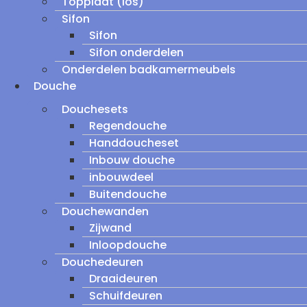
Topplaat (los)
Sifon
Sifon
Sifon onderdelen
Onderdelen badkamermeubels
Douche
Douchesets
Regendouche
Handdoucheset
Inbouw douche
inbouwdeel
Buitendouche
Douchewanden
Zijwand
Inloopdouche
Douchedeuren
Draaideuren
Schuifdeuren