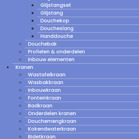
Glijstangset
Glijstang
Douchekop
Doucheslang
Handdouche
Douchebak
Profielen & onderdelen
Inbouw elementen
Kranen
Wastafelkraan
Wasbakkraan
Inbouwkraan
Fonteinkraan
Badkraan
Onderdelen kranen
Douchemengkraan
Kokendwaterkraan
Bidetkraan