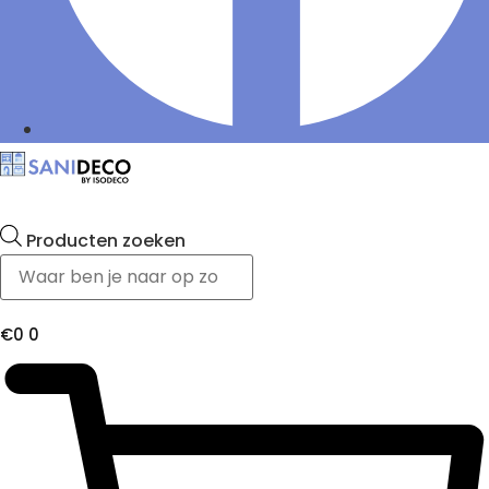
Producten zoeken
€
0
0