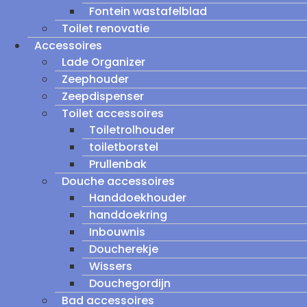
Fontein wastafelblad
Toilet renovatie
Accessoires
Lade Organizer
Zeephouder
Zeepdispenser
Toilet accessoires
Toiletrolhouder
toiletborstel
Prullenbak
Douche accessoires
Handdoekhouder
handdoekring
Inbouwnis
Doucherekje
Wissers
Douchegordijn
Bad accessoires