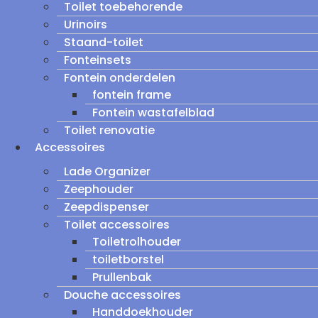
Toilet toebehorende
Urinoirs
Staand-toilet
Fonteinsets
Fontein onderdelen
fontein frame
Fontein wastafelblad
Toilet renovatie
Accessoires
Lade Organizer
Zeephouder
Zeepdispenser
Toilet accessoires
Toiletrolhouder
toiletborstel
Prullenbak
Douche accessoires
Handdoekhouder