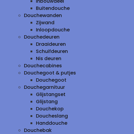
inbouwdeel
Buitendouche
Douchewanden
Zijwand
Inloopdouche
Douchedeuren
Draaideuren
Schuifdeuren
Nis deuren
Douchecabines
Douchegoot & putjes
Douchegoot
Douchegarnituur
Glijstangset
Glijstang
Douchekop
Doucheslang
Handdouche
Douchebak