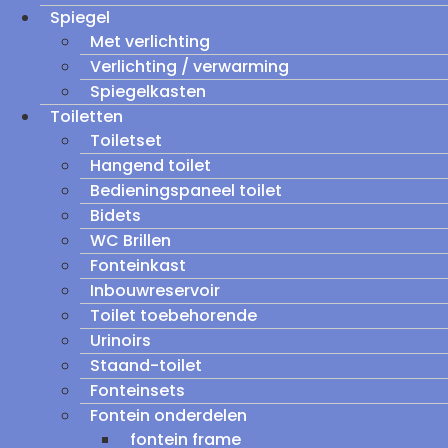
Spiegel
Met verlichting
Verlichting / verwarming
Spiegelkasten
Toiletten
Toiletset
Hangend toilet
Bedieningspaneel toilet
Bidets
WC Brillen
Fonteinkast
Inbouwreservoir
Toilet toebehorende
Urinoirs
Staand-toilet
Fonteinsets
Fontein onderdelen
fontein frame