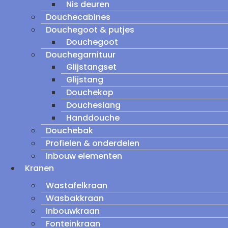
Nis deuren
Douchecabines
Douchegoot & putjes
Douchegoot
Douchegarnituur
Glijstangset
Glijstang
Douchekop
Doucheslang
Handdouche
Douchebak
Profielen & onderdelen
Inbouw elementen
Kranen
Wastafelkraan
Wasbakkraan
Inbouwkraan
Fonteinkraan