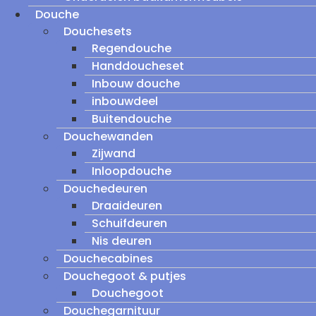
Douche
Douchesets
Regendouche
Handdoucheset
Inbouw douche
inbouwdeel
Buitendouche
Douchewanden
Zijwand
Inloopdouche
Douchedeuren
Draaideuren
Schuifdeuren
Nis deuren
Douchecabines
Douchegoot & putjes
Douchegoot
Douchegarnituur