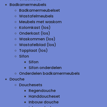
Badkamermeubels
Badkamermeubelset
Wastafelmeubels
Meubels met waskom
Kolomkast (los)
Onderkast (los)
Waskommen (los)
Wastafelblad (los)
Topplaat (los)
Sifon
Sifon
Sifon onderdelen
Onderdelen badkamermeubels
Douche
Douchesets
Regendouche
Handdoucheset
Inbouw douche