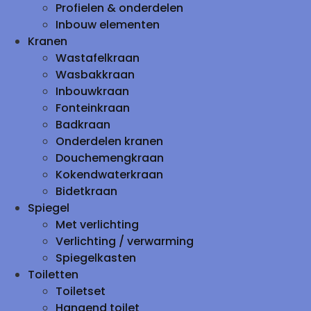
Profielen & onderdelen
Inbouw elementen
Kranen
Wastafelkraan
Wasbakkraan
Inbouwkraan
Fonteinkraan
Badkraan
Onderdelen kranen
Douchemengkraan
Kokendwaterkraan
Bidetkraan
Spiegel
Met verlichting
Verlichting / verwarming
Spiegelkasten
Toiletten
Toiletset
Hangend toilet