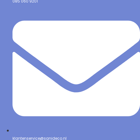
085 060 9201
klantenservice@sanideco.nl