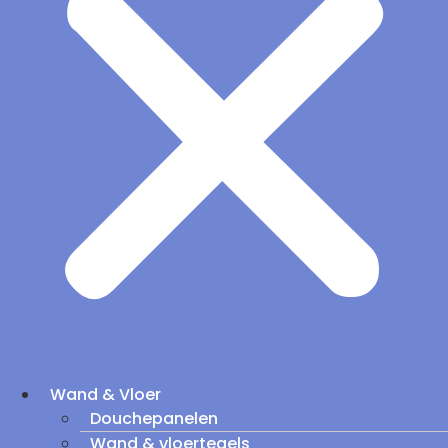
Wand & Vloer
Douchepanelen
Wand & vloertegels