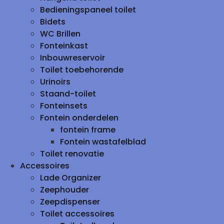
Bedieningspaneel toilet
Bidets
WC Brillen
Fonteinkast
Inbouwreservoir
Toilet toebehorende
Urinoirs
Staand-toilet
Fonteinsets
Fontein onderdelen
fontein frame
Fontein wastafelblad
Toilet renovatie
Accessoires
Lade Organizer
Zeephouder
Zeepdispenser
Toilet accessoires