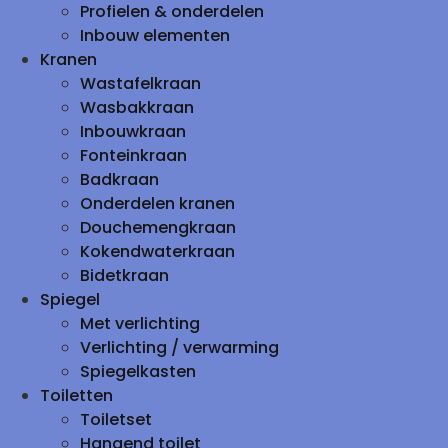
Profielen & onderdelen
Inbouw elementen
Kranen
Wastafelkraan
Wasbakkraan
Inbouwkraan
Fonteinkraan
Badkraan
Onderdelen kranen
Douchemengkraan
Kokendwaterkraan
Bidetkraan
Spiegel
Met verlichting
Verlichting / verwarming
Spiegelkasten
Toiletten
Toiletset
Hangend toilet