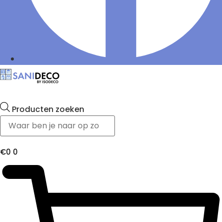
Producten zoeken
€
0
0