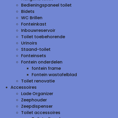
Bedieningspaneel toilet
Bidets
WC Brillen
Fonteinkast
Inbouwreservoir
Toilet toebehorende
Urinoirs
Staand-toilet
Fonteinsets
Fontein onderdelen
fontein frame
Fontein wastafelblad
Toilet renovatie
Accessoires
Lade Organizer
Zeephouder
Zeepdispenser
Toilet accessoires