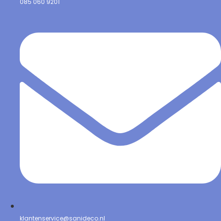
085 060 9201
klantenservice@sanideco.nl