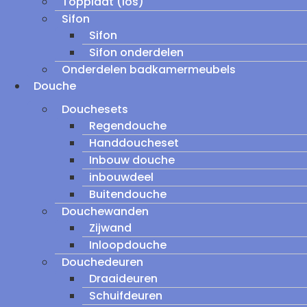
Topplaat (los)
Sifon
Sifon
Sifon onderdelen
Onderdelen badkamermeubels
Douche
Douchesets
Regendouche
Handdoucheset
Inbouw douche
inbouwdeel
Buitendouche
Douchewanden
Zijwand
Inloopdouche
Douchedeuren
Draaideuren
Schuifdeuren