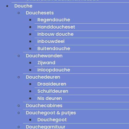
Douche
Douchesets
Regendouche
Handdoucheset
Inbouw douche
inbouwdeel
Buitendouche
Douchewanden
Zijwand
Inloopdouche
Douchedeuren
Draaideuren
Schuifdeuren
Nis deuren
Douchecabines
Douchegoot & putjes
Douchegoot
Douchegarnituur