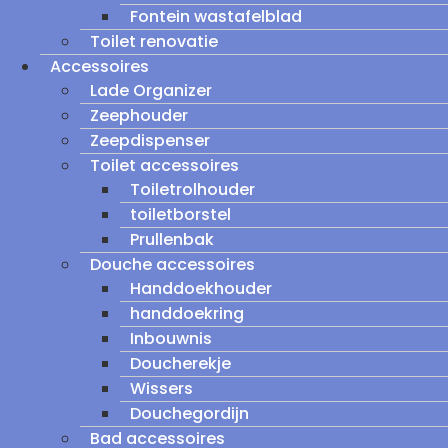
Fontein wastafelblad
Toilet renovatie
Accessoires
Lade Organizer
Zeephouder
Zeepdispenser
Toilet accessoires
Toiletrolhouder
toiletborstel
Prullenbak
Douche accessoires
Handdoekhouder
handdoekring
Inbouwnis
Doucherekje
Wissers
Douchegordijn
Bad accessoires