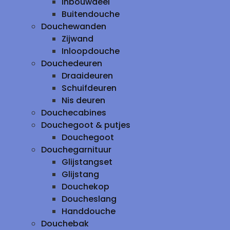
inbouwdeel
Buitendouche
Douchewanden
Zijwand
Inloopdouche
Douchedeuren
Draaideuren
Schuifdeuren
Nis deuren
Douchecabines
Douchegoot & putjes
Douchegoot
Douchegarnituur
Glijstangset
Glijstang
Douchekop
Doucheslang
Handdouche
Douchebak