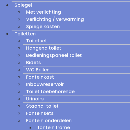
Spiegel
Met verlichting
Verlichting / verwarming
Spiegelkasten
Toiletten
Toiletset
Hangend toilet
Bedieningspaneel toilet
Bidets
WC Brillen
Fonteinkast
Inbouwreservoir
Toilet toebehorende
Urinoirs
Staand-toilet
Fonteinsets
Fontein onderdelen
fontein frame