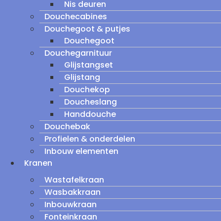
Nis deuren
Douchecabines
Douchegoot & putjes
Douchegoot
Douchegarnituur
Glijstangset
Glijstang
Douchekop
Doucheslang
Handdouche
Douchebak
Profielen & onderdelen
Inbouw elementen
Kranen
Wastafelkraan
Wasbakkraan
Inbouwkraan
Fonteinkraan