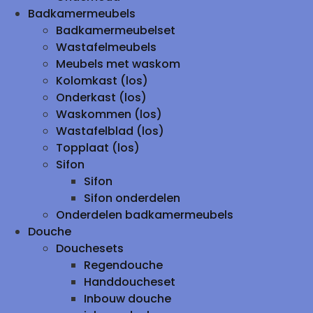
Badkamermeubels
Badkamermeubelset
Wastafelmeubels
Meubels met waskom
Kolomkast (los)
Onderkast (los)
Waskommen (los)
Wastafelblad (los)
Topplaat (los)
Sifon
Sifon
Sifon onderdelen
Onderdelen badkamermeubels
Douche
Douchesets
Regendouche
Handdoucheset
Inbouw douche