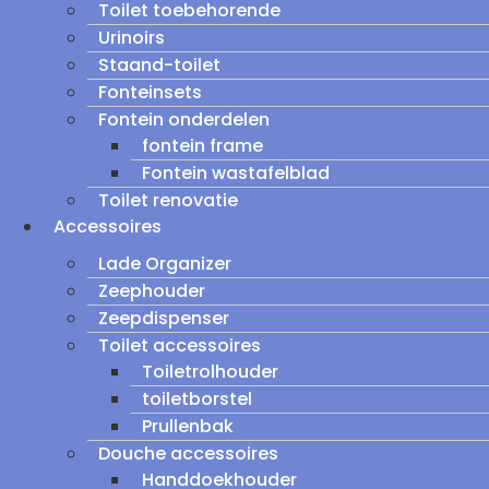
Toilet toebehorende
Urinoirs
Staand-toilet
Fonteinsets
Fontein onderdelen
fontein frame
Fontein wastafelblad
Toilet renovatie
Accessoires
Lade Organizer
Zeephouder
Zeepdispenser
Toilet accessoires
Toiletrolhouder
toiletborstel
Prullenbak
Douche accessoires
Handdoekhouder