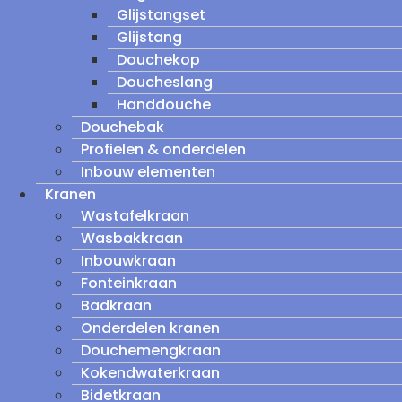
Glijstangset
Glijstang
Douchekop
Doucheslang
Handdouche
Douchebak
Profielen & onderdelen
Inbouw elementen
Kranen
Wastafelkraan
Wasbakkraan
Inbouwkraan
Fonteinkraan
Badkraan
Onderdelen kranen
Douchemengkraan
Kokendwaterkraan
Bidetkraan