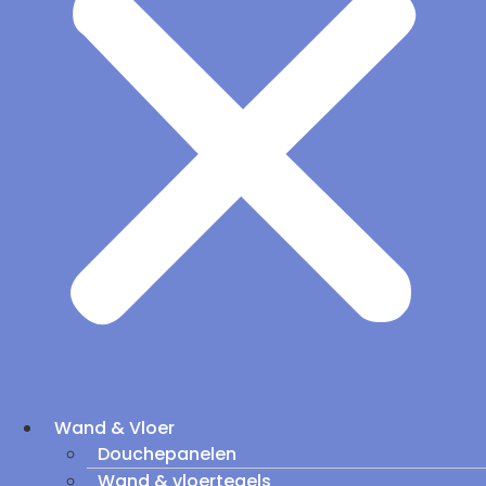
Wand & Vloer
Douchepanelen
Wand & vloertegels