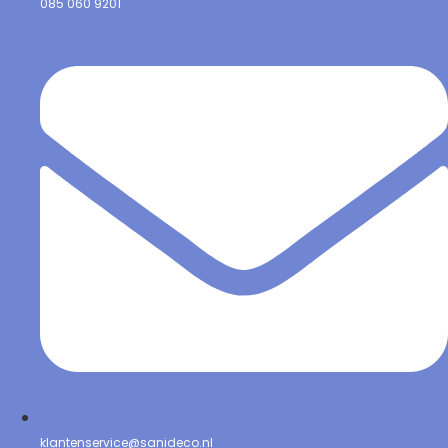
085 060 9201
klantenservice@sanideco.nl