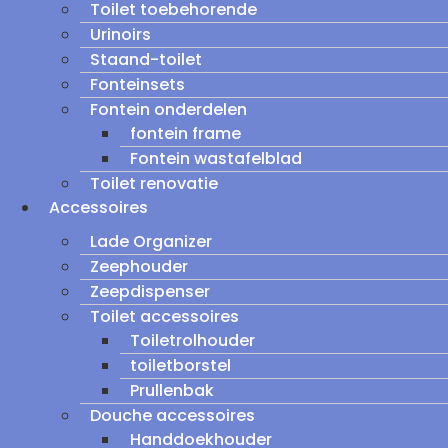
Toilet toebehorende
Urinoirs
Staand-toilet
Fonteinsets
Fontein onderdelen
fontein frame
Fontein wastafelblad
Toilet renovatie
Accessoires
Lade Organizer
Zeephouder
Zeepdispenser
Toilet accessoires
Toiletrolhouder
toiletborstel
Prullenbak
Douche accessoires
Handdoekhouder