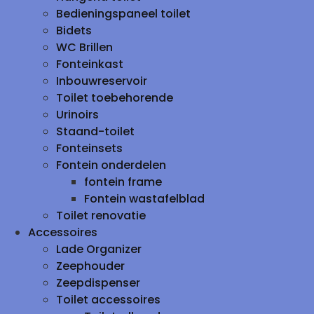
Bedieningspaneel toilet
Bidets
WC Brillen
Fonteinkast
Inbouwreservoir
Toilet toebehorende
Urinoirs
Staand-toilet
Fonteinsets
Fontein onderdelen
fontein frame
Fontein wastafelblad
Toilet renovatie
Accessoires
Lade Organizer
Zeephouder
Zeepdispenser
Toilet accessoires