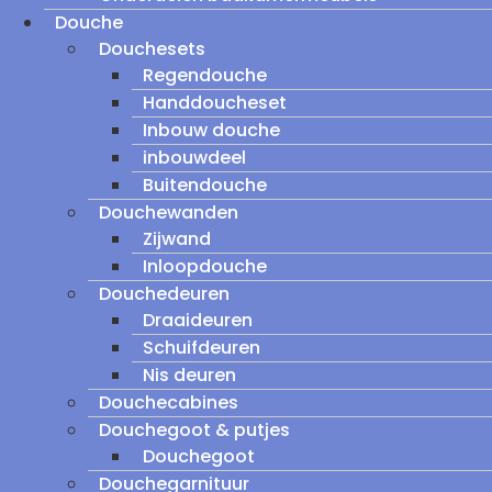
Douche
Douchesets
Regendouche
Handdoucheset
Inbouw douche
inbouwdeel
Buitendouche
Douchewanden
Zijwand
Inloopdouche
Douchedeuren
Draaideuren
Schuifdeuren
Nis deuren
Douchecabines
Douchegoot & putjes
Douchegoot
Douchegarnituur