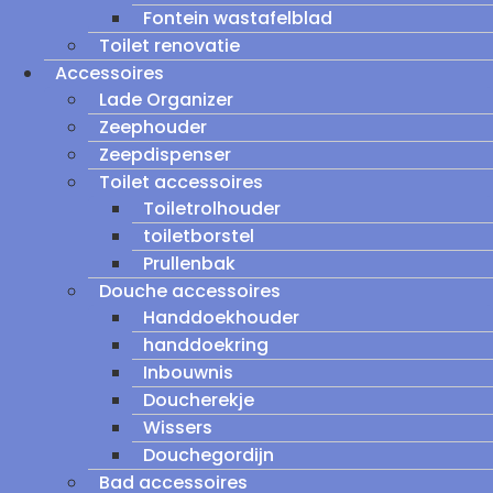
Fontein wastafelblad
Toilet renovatie
Accessoires
Lade Organizer
Zeephouder
Zeepdispenser
Toilet accessoires
Toiletrolhouder
toiletborstel
Prullenbak
Douche accessoires
Handdoekhouder
handdoekring
Inbouwnis
Doucherekje
Wissers
Douchegordijn
Bad accessoires