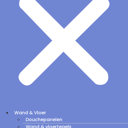
Wand & Vloer
Douchepanelen
Wand & vloertegels