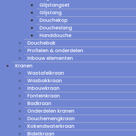
Glijstangset
Glijstang
Douchekop
Doucheslang
Handdouche
Douchebak
Profielen & onderdelen
Inbouw elementen
Kranen
Wastafelkraan
Wasbakkraan
Inbouwkraan
Fonteinkraan
Badkraan
Onderdelen kranen
Douchemengkraan
Kokendwaterkraan
Bidetkraan