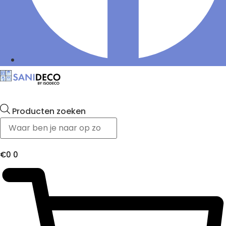
Producten zoeken
€
0
0