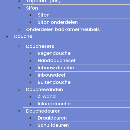
Topplaat (los)
Sifon
Sifon
Sifon onderdelen
Onderdelen badkamermeubels
Douche
Douchesets
Regendouche
Handdoucheset
Inbouw douche
inbouwdeel
Buitendouche
Douchewanden
Zijwand
Inloopdouche
Douchedeuren
Draaideuren
Schuifdeuren