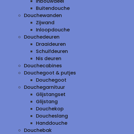
inbouwdeel
Buitendouche
Douchewanden
Zijwand
Inloopdouche
Douchedeuren
Draaideuren
Schuifdeuren
Nis deuren
Douchecabines
Douchegoot & putjes
Douchegoot
Douchegarnituur
Glijstangset
Glijstang
Douchekop
Doucheslang
Handdouche
Douchebak