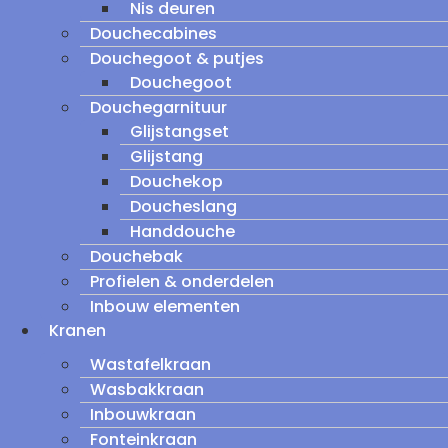
Nis deuren
Douchecabines
Douchegoot & putjes
Douchegoot
Douchegarnituur
Glijstangset
Glijstang
Douchekop
Doucheslang
Handdouche
Douchebak
Profielen & onderdelen
Inbouw elementen
Kranen
Wastafelkraan
Wasbakkraan
Inbouwkraan
Fonteinkraan