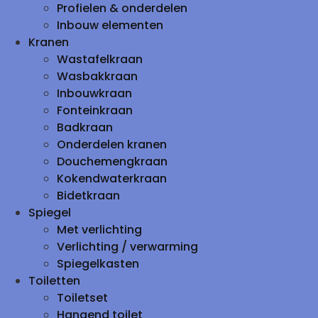
Profielen & onderdelen
Inbouw elementen
Kranen
Wastafelkraan
Wasbakkraan
Inbouwkraan
Fonteinkraan
Badkraan
Onderdelen kranen
Douchemengkraan
Kokendwaterkraan
Bidetkraan
Spiegel
Met verlichting
Verlichting / verwarming
Spiegelkasten
Toiletten
Toiletset
Hangend toilet