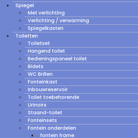
Spiegel
Met verlichting
Verlichting / verwarming
Spiegelkasten
Toiletten
Toiletset
Hangend toilet
Bedieningspaneel toilet
Bidets
WC Brillen
Fonteinkast
Inbouwreservoir
Toilet toebehorende
Urinoirs
Staand-toilet
Fonteinsets
Fontein onderdelen
fontein frame