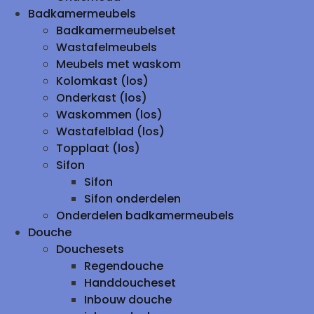
Badkamermeubels
Badkamermeubelset
Wastafelmeubels
Meubels met waskom
Kolomkast (los)
Onderkast (los)
Waskommen (los)
Wastafelblad (los)
Topplaat (los)
Sifon
Sifon
Sifon onderdelen
Onderdelen badkamermeubels
Douche
Douchesets
Regendouche
Handdoucheset
Inbouw douche