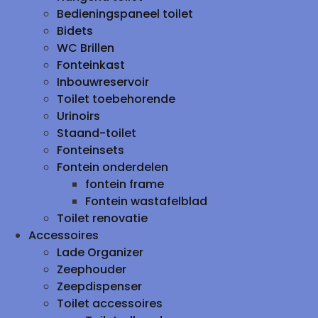
Bedieningspaneel toilet
Bidets
WC Brillen
Fonteinkast
Inbouwreservoir
Toilet toebehorende
Urinoirs
Staand-toilet
Fonteinsets
Fontein onderdelen
fontein frame
Fontein wastafelblad
Toilet renovatie
Accessoires
Lade Organizer
Zeephouder
Zeepdispenser
Toilet accessoires