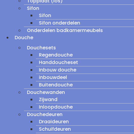
Topplaat (los)
Sifon
Sifon
Sifon onderdelen
Onderdelen badkamermeubels
Douche
Douchesets
Regendouche
Handdoucheset
Inbouw douche
inbouwdeel
Buitendouche
Douchewanden
Zijwand
Inloopdouche
Douchedeuren
Draaideuren
Schuifdeuren