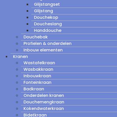
Glijstangset
Glijstang
Douchekop
Doucheslang
Handdouche
Douchebak
Profielen & onderdelen
Inbouw elementen
Kranen
Wastafelkraan
Wasbakkraan
Inbouwkraan
Fonteinkraan
Badkraan
Onderdelen kranen
Douchemengkraan
Kokendwaterkraan
Bidetkraan