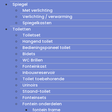
Spiegel
Met verlichting
Verlichting / verwarming
Spiegelkasten
Toiletten
Toiletset
Hangend toilet
Bedieningspaneel toilet
Bidets
WC Brillen
Fonteinkast
Inbouwreservoir
Toilet toebehorende
Urinoirs
Staand-toilet
Fonteinsets
Fontein onderdelen
fontein frame