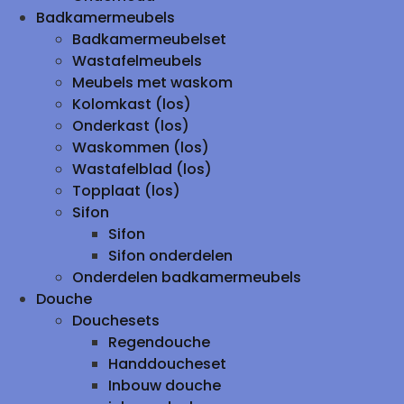
Badkamermeubels
Badkamermeubelset
Wastafelmeubels
Meubels met waskom
Kolomkast (los)
Onderkast (los)
Waskommen (los)
Wastafelblad (los)
Topplaat (los)
Sifon
Sifon
Sifon onderdelen
Onderdelen badkamermeubels
Douche
Douchesets
Regendouche
Handdoucheset
Inbouw douche