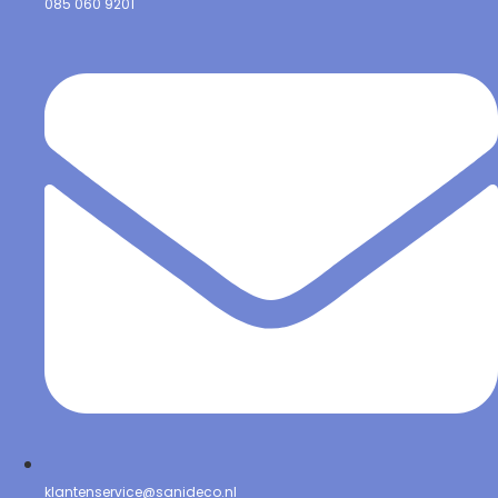
085 060 9201
klantenservice@sanideco.nl