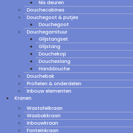
Nis deuren
Douchecabines
Douchegoot & putjes
Douchegoot
Douchegarnituur
Glijstangset
Glijstang
Douchekop
Doucheslang
Handdouche
Douchebak
Profielen & onderdelen
Inbouw elementen
Kranen
Wastafelkraan
Wasbakkraan
Inbouwkraan
Fonteinkraan