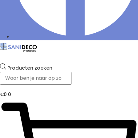
Producten zoeken
€
0
0