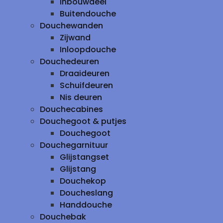
inbouwdeel
Buitendouche
Douchewanden
Zijwand
Inloopdouche
Douchedeuren
Draaideuren
Schuifdeuren
Nis deuren
Douchecabines
Douchegoot & putjes
Douchegoot
Douchegarnituur
Glijstangset
Glijstang
Douchekop
Doucheslang
Handdouche
Douchebak