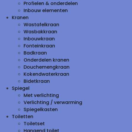
Profielen & onderdelen
Inbouw elementen
Kranen
Wastafelkraan
Wasbakkraan
Inbouwkraan
Fonteinkraan
Badkraan
Onderdelen kranen
Douchemengkraan
Kokendwaterkraan
Bidetkraan
Spiegel
Met verlichting
Verlichting / verwarming
Spiegelkasten
Toiletten
Toiletset
Hangend toilet