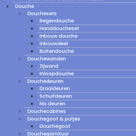
Douche
Douchesets
Regendouche
Handdoucheset
Inbouw douche
inbouwdeel
Buitendouche
Douchewanden
Zijwand
Inloopdouche
Douchedeuren
Draaideuren
Schuifdeuren
Nis deuren
Douchecabines
Douchegoot & putjes
Douchegoot
Douchegarnituur