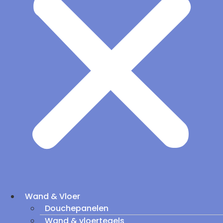
Wand & Vloer
Douchepanelen
Wand & vloertegels