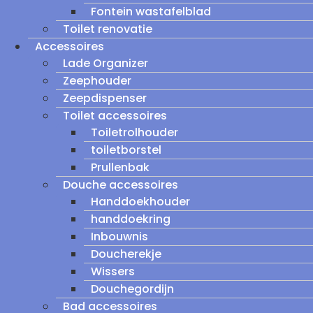
Fontein wastafelblad
Toilet renovatie
Accessoires
Lade Organizer
Zeephouder
Zeepdispenser
Toilet accessoires
Toiletrolhouder
toiletborstel
Prullenbak
Douche accessoires
Handdoekhouder
handdoekring
Inbouwnis
Doucherekje
Wissers
Douchegordijn
Bad accessoires