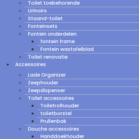
Toilet toebehorende
Urinoirs
Staand-toilet
Fonteinsets
Fontein onderdelen
fontein frame
Fontein wastafelblad
Toilet renovatie
Accessoires
Lade Organizer
Zeephouder
Zeepdispenser
Toilet accessoires
Toiletrolhouder
toiletborstel
Prullenbak
Douche accessoires
Handdoekhouder