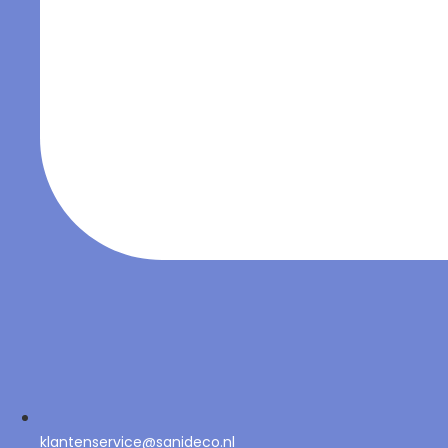
klantenservice@sanideco.nl