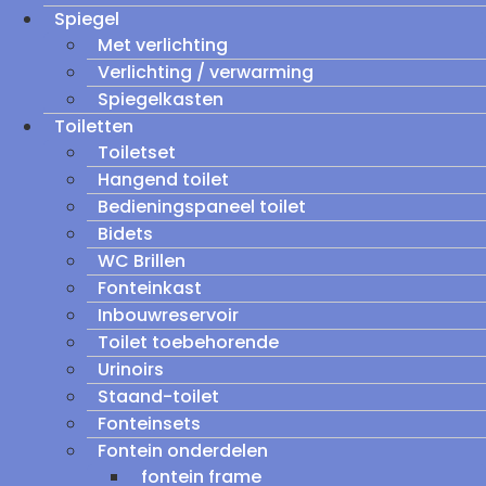
Spiegel
Met verlichting
Verlichting / verwarming
Spiegelkasten
Toiletten
Toiletset
Hangend toilet
Bedieningspaneel toilet
Bidets
WC Brillen
Fonteinkast
Inbouwreservoir
Toilet toebehorende
Urinoirs
Staand-toilet
Fonteinsets
Fontein onderdelen
fontein frame