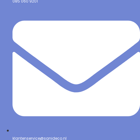
085 060 9201
klantenservice@sanideco.nl