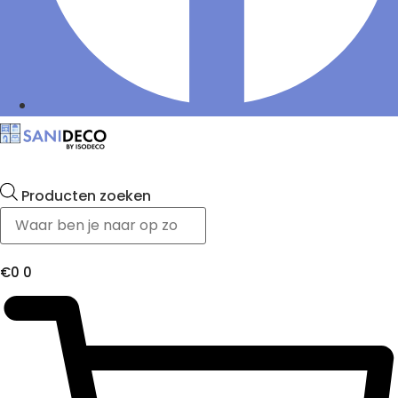
Producten zoeken
€
0
0