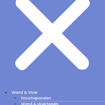
Wand & Vloer
Douchepanelen
Wand & vloertegels