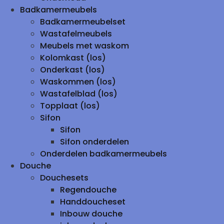
Badkamermeubels
Badkamermeubelset
Wastafelmeubels
Meubels met waskom
Kolomkast (los)
Onderkast (los)
Waskommen (los)
Wastafelblad (los)
Topplaat (los)
Sifon
Sifon
Sifon onderdelen
Onderdelen badkamermeubels
Douche
Douchesets
Regendouche
Handdoucheset
Inbouw douche