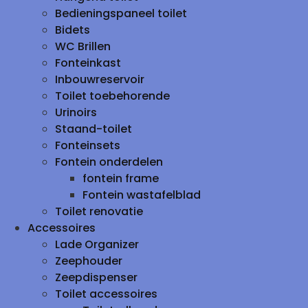
Bedieningspaneel toilet
Bidets
WC Brillen
Fonteinkast
Inbouwreservoir
Toilet toebehorende
Urinoirs
Staand-toilet
Fonteinsets
Fontein onderdelen
fontein frame
Fontein wastafelblad
Toilet renovatie
Accessoires
Lade Organizer
Zeephouder
Zeepdispenser
Toilet accessoires