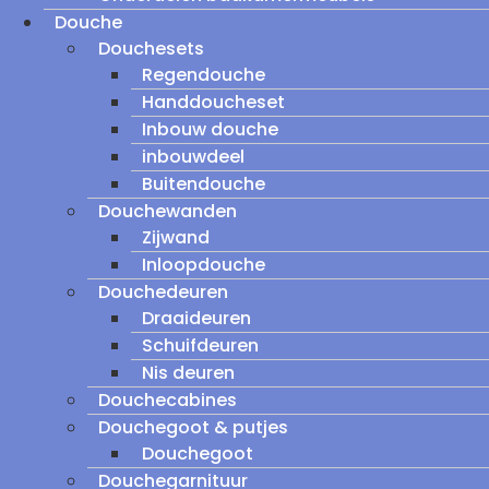
Douche
Douchesets
Regendouche
Handdoucheset
Inbouw douche
inbouwdeel
Buitendouche
Douchewanden
Zijwand
Inloopdouche
Douchedeuren
Draaideuren
Schuifdeuren
Nis deuren
Douchecabines
Douchegoot & putjes
Douchegoot
Douchegarnituur