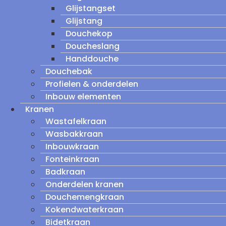
Glijstangset
Glijstang
Douchekop
Doucheslang
Handdouche
Douchebak
Profielen & onderdelen
Inbouw elementen
Kranen
Wastafelkraan
Wasbakkraan
Inbouwkraan
Fonteinkraan
Badkraan
Onderdelen kranen
Douchemengkraan
Kokendwaterkraan
Bidetkraan