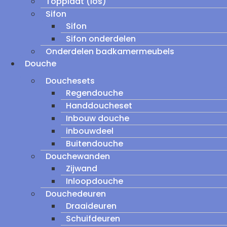
Topplaat (los)
Sifon
Sifon
Sifon onderdelen
Onderdelen badkamermeubels
Douche
Douchesets
Regendouche
Handdoucheset
Inbouw douche
inbouwdeel
Buitendouche
Douchewanden
Zijwand
Inloopdouche
Douchedeuren
Draaideuren
Schuifdeuren