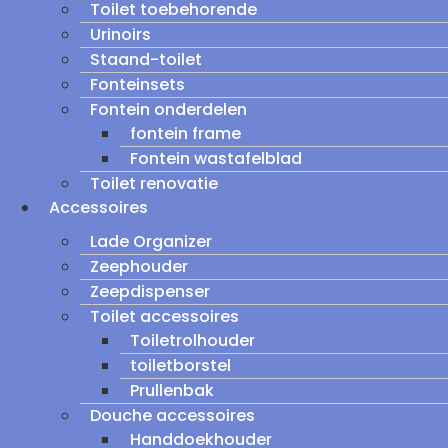
Toilet toebehorende
Urinoirs
Staand-toilet
Fonteinsets
Fontein onderdelen
fontein frame
Fontein wastafelblad
Toilet renovatie
Accessoires
Lade Organizer
Zeephouder
Zeepdispenser
Toilet accessoires
Toiletrolhouder
toiletborstel
Prullenbak
Douche accessoires
Handdoekhouder