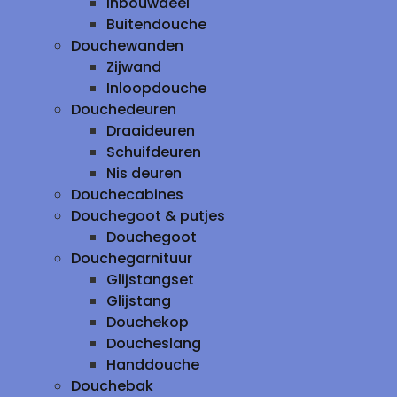
inbouwdeel
Buitendouche
Douchewanden
Zijwand
Inloopdouche
Douchedeuren
Draaideuren
Schuifdeuren
Nis deuren
Douchecabines
Douchegoot & putjes
Douchegoot
Douchegarnituur
Glijstangset
Glijstang
Douchekop
Doucheslang
Handdouche
Douchebak