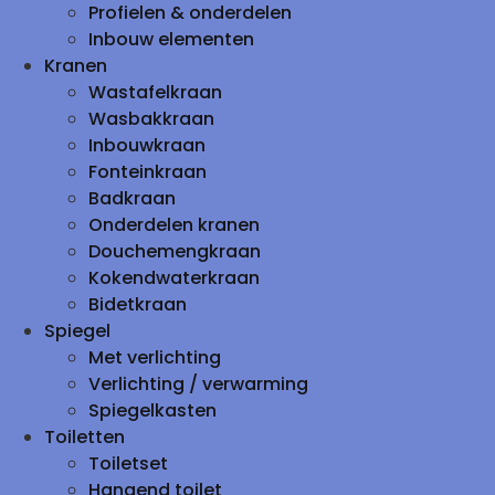
Profielen & onderdelen
Inbouw elementen
Kranen
Wastafelkraan
Wasbakkraan
Inbouwkraan
Fonteinkraan
Badkraan
Onderdelen kranen
Douchemengkraan
Kokendwaterkraan
Bidetkraan
Spiegel
Met verlichting
Verlichting / verwarming
Spiegelkasten
Toiletten
Toiletset
Hangend toilet