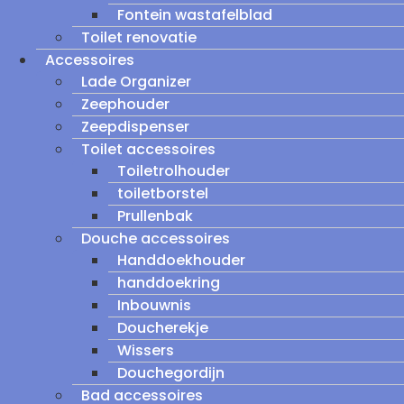
Fontein wastafelblad
Toilet renovatie
Accessoires
Lade Organizer
Zeephouder
Zeepdispenser
Toilet accessoires
Toiletrolhouder
toiletborstel
Prullenbak
Douche accessoires
Handdoekhouder
handdoekring
Inbouwnis
Doucherekje
Wissers
Douchegordijn
Bad accessoires