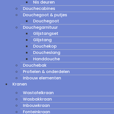
Nis deuren
Douchecabines
Douchegoot & putjes
Douchegoot
Douchegarnituur
Glijstangset
Glijstang
Douchekop
Doucheslang
Handdouche
Douchebak
Profielen & onderdelen
Inbouw elementen
Kranen
Wastafelkraan
Wasbakkraan
Inbouwkraan
Fonteinkraan