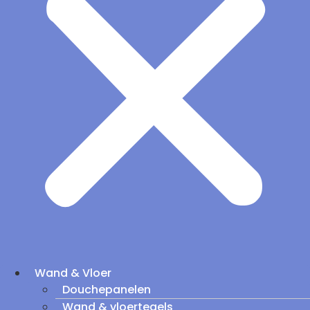
Wand & Vloer
Douchepanelen
Wand & vloertegels