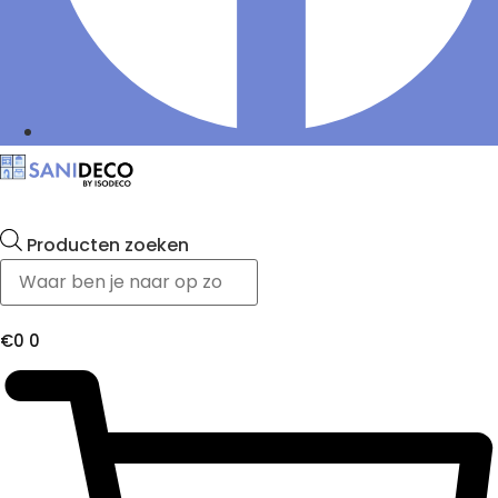
Producten zoeken
€
0
0