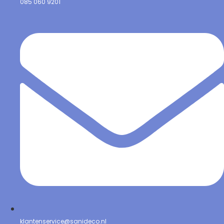
085 060 9201
klantenservice@sanideco.nl