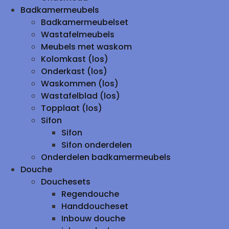
Badkamermeubels
Badkamermeubelset
Wastafelmeubels
Meubels met waskom
Kolomkast (los)
Onderkast (los)
Waskommen (los)
Wastafelblad (los)
Topplaat (los)
Sifon
Sifon
Sifon onderdelen
Onderdelen badkamermeubels
Douche
Douchesets
Regendouche
Handdoucheset
Inbouw douche