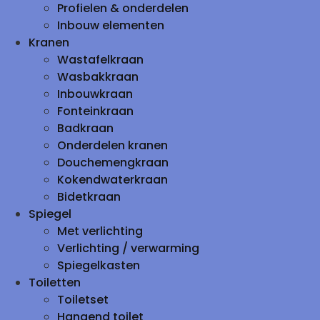
Profielen & onderdelen
Inbouw elementen
Kranen
Wastafelkraan
Wasbakkraan
Inbouwkraan
Fonteinkraan
Badkraan
Onderdelen kranen
Douchemengkraan
Kokendwaterkraan
Bidetkraan
Spiegel
Met verlichting
Verlichting / verwarming
Spiegelkasten
Toiletten
Toiletset
Hangend toilet