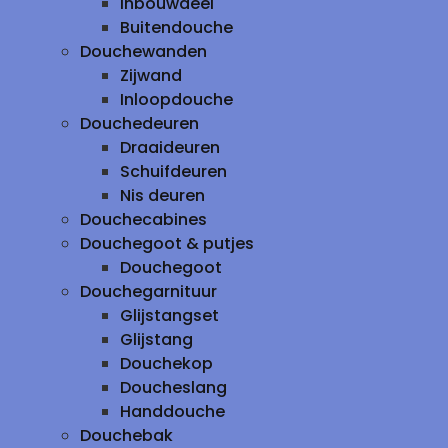
inbouwdeel
Buitendouche
Douchewanden
Zijwand
Inloopdouche
Douchedeuren
Draaideuren
Schuifdeuren
Nis deuren
Douchecabines
Douchegoot & putjes
Douchegoot
Douchegarnituur
Glijstangset
Glijstang
Douchekop
Doucheslang
Handdouche
Douchebak