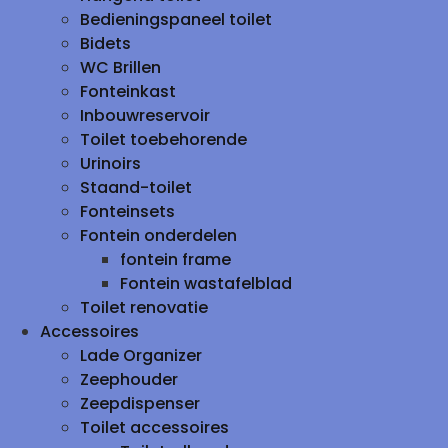
Bedieningspaneel toilet
Bidets
WC Brillen
Fonteinkast
Inbouwreservoir
Toilet toebehorende
Urinoirs
Staand-toilet
Fonteinsets
Fontein onderdelen
fontein frame
Fontein wastafelblad
Toilet renovatie
Accessoires
Lade Organizer
Zeephouder
Zeepdispenser
Toilet accessoires