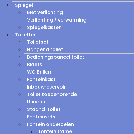
Spiegel
Met verlichting
Verlichting / verwarming
Spiegelkasten
Toiletten
Toiletset
Hangend toilet
Bedieningspaneel toilet
Bidets
WC Brillen
Fonteinkast
Inbouwreservoir
Toilet toebehorende
Urinoirs
Staand-toilet
Fonteinsets
Fontein onderdelen
fontein frame