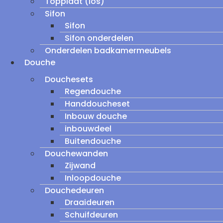
Topplaat (los)
Sifon
Sifon
Sifon onderdelen
Onderdelen badkamermeubels
Douche
Douchesets
Regendouche
Handdoucheset
Inbouw douche
inbouwdeel
Buitendouche
Douchewanden
Zijwand
Inloopdouche
Douchedeuren
Draaideuren
Schuifdeuren