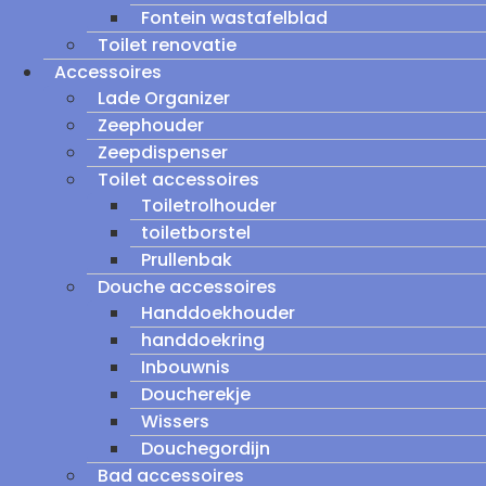
Fontein wastafelblad
Toilet renovatie
Accessoires
Lade Organizer
Zeephouder
Zeepdispenser
Toilet accessoires
Toiletrolhouder
toiletborstel
Prullenbak
Douche accessoires
Handdoekhouder
handdoekring
Inbouwnis
Doucherekje
Wissers
Douchegordijn
Bad accessoires