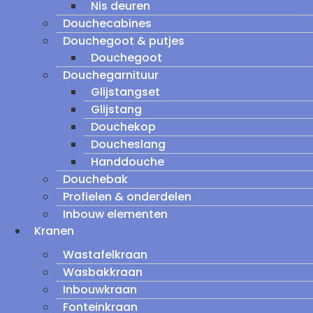
Nis deuren
Douchecabines
Douchegoot & putjes
Douchegoot
Douchegarnituur
Glijstangset
Glijstang
Douchekop
Doucheslang
Handdouche
Douchebak
Profielen & onderdelen
Inbouw elementen
Kranen
Wastafelkraan
Wasbakkraan
Inbouwkraan
Fonteinkraan