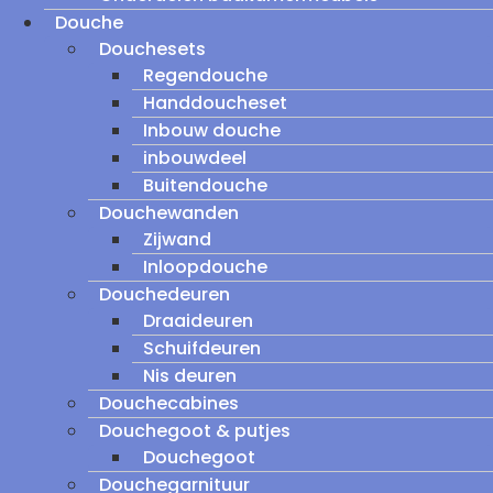
Douche
Douchesets
Regendouche
Handdoucheset
Inbouw douche
inbouwdeel
Buitendouche
Douchewanden
Zijwand
Inloopdouche
Douchedeuren
Draaideuren
Schuifdeuren
Nis deuren
Douchecabines
Douchegoot & putjes
Douchegoot
Douchegarnituur