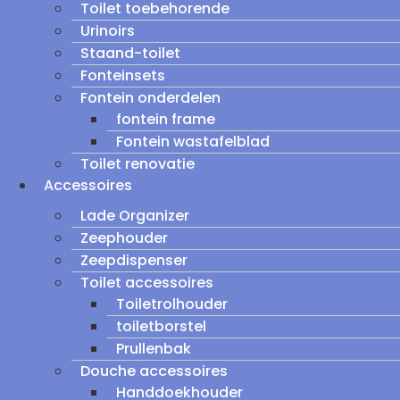
Toilet toebehorende
Urinoirs
Staand-toilet
Fonteinsets
Fontein onderdelen
fontein frame
Fontein wastafelblad
Toilet renovatie
Accessoires
Lade Organizer
Zeephouder
Zeepdispenser
Toilet accessoires
Toiletrolhouder
toiletborstel
Prullenbak
Douche accessoires
Handdoekhouder