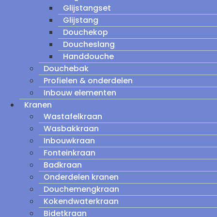
Glijstangset
Glijstang
Douchekop
Doucheslang
Handdouche
Douchebak
Profielen & onderdelen
Inbouw elementen
Kranen
Wastafelkraan
Wasbakkraan
Inbouwkraan
Fonteinkraan
Badkraan
Onderdelen kranen
Douchemengkraan
Kokendwaterkraan
Bidetkraan