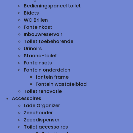
Bedieningspaneel toilet
Bidets
WC Brillen
Fonteinkast
Inbouwreservoir
Toilet toebehorende
Urinoirs
Staand-toilet
Fonteinsets
Fontein onderdelen
fontein frame
Fontein wastafelblad
Toilet renovatie
Accessoires
Lade Organizer
Zeephouder
Zeepdispenser
Toilet accessoires