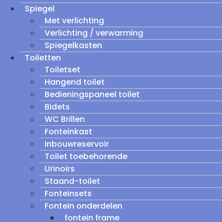
Spiegel
Met verlichting
Verlichting / verwarming
Spiegelkasten
Toiletten
Toiletset
Hangend toilet
Bedieningspaneel toilet
Bidets
WC Brillen
Fonteinkast
Inbouwreservoir
Toilet toebehorende
Urinoirs
Staand-toilet
Fonteinsets
Fontein onderdelen
fontein frame