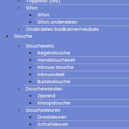
Topplaat (los)
Sifon
Sifon
Sifon onderdelen
Onderdelen badkamermeubels
Douche
Douchesets
Regendouche
Handdoucheset
Inbouw douche
inbouwdeel
Buitendouche
Douchewanden
Zijwand
Inloopdouche
Douchedeuren
Draaideuren
Schuifdeuren