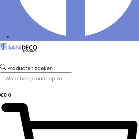
Producten zoeken
€
0
0