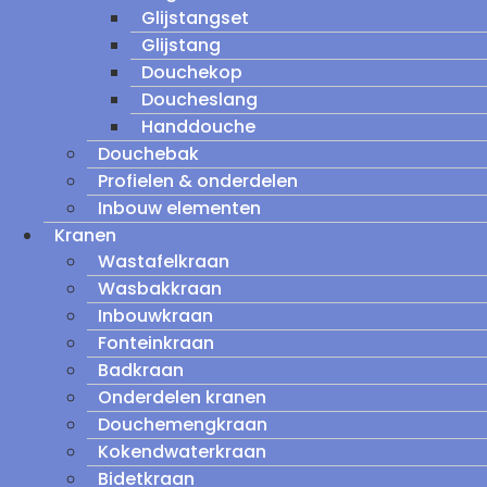
Glijstangset
Glijstang
Douchekop
Doucheslang
Handdouche
Douchebak
Profielen & onderdelen
Inbouw elementen
Kranen
Wastafelkraan
Wasbakkraan
Inbouwkraan
Fonteinkraan
Badkraan
Onderdelen kranen
Douchemengkraan
Kokendwaterkraan
Bidetkraan