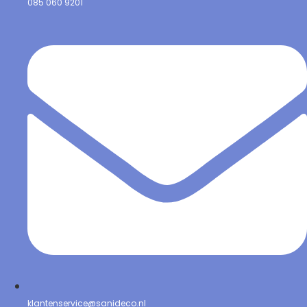
085 060 9201
klantenservice@sanideco.nl