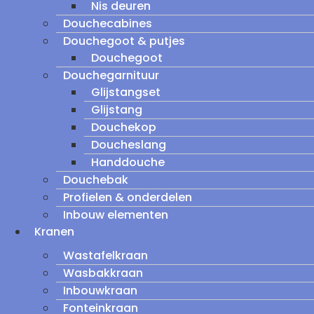
Nis deuren
Douchecabines
Douchegoot & putjes
Douchegoot
Douchegarnituur
Glijstangset
Glijstang
Douchekop
Doucheslang
Handdouche
Douchebak
Profielen & onderdelen
Inbouw elementen
Kranen
Wastafelkraan
Wasbakkraan
Inbouwkraan
Fonteinkraan