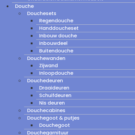
Douche
Douchesets
Regendouche
Handdoucheset
Inbouw douche
inbouwdeel
Buitendouche
Douchewanden
Zijwand
Inloopdouche
Douchedeuren
Draaideuren
Schuifdeuren
Nis deuren
Douchecabines
Douchegoot & putjes
Douchegoot
Douchegarnituur