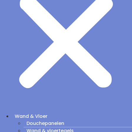
Wand & Vloer
Douchepanelen
Wand & vloertegels