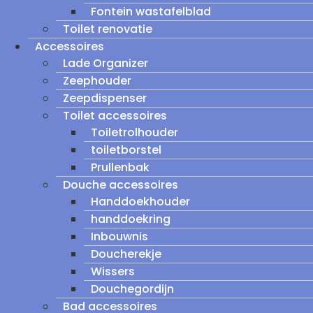
Fontein wastafelblad
Toilet renovatie
Accessoires
Lade Organizer
Zeephouder
Zeepdispenser
Toilet accessoires
Toiletrolhouder
toiletborstel
Prullenbak
Douche accessoires
Handdoekhouder
handdoekring
Inbouwnis
Doucherekje
Wissers
Douchegordijn
Bad accessoires