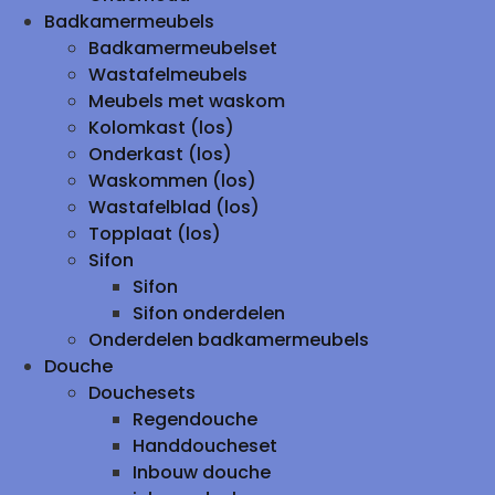
Badkamermeubels
Badkamermeubelset
Wastafelmeubels
Meubels met waskom
Kolomkast (los)
Onderkast (los)
Waskommen (los)
Wastafelblad (los)
Topplaat (los)
Sifon
Sifon
Sifon onderdelen
Onderdelen badkamermeubels
Douche
Douchesets
Regendouche
Handdoucheset
Inbouw douche