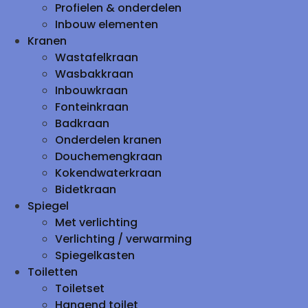
Profielen & onderdelen
Inbouw elementen
Kranen
Wastafelkraan
Wasbakkraan
Inbouwkraan
Fonteinkraan
Badkraan
Onderdelen kranen
Douchemengkraan
Kokendwaterkraan
Bidetkraan
Spiegel
Met verlichting
Verlichting / verwarming
Spiegelkasten
Toiletten
Toiletset
Hangend toilet