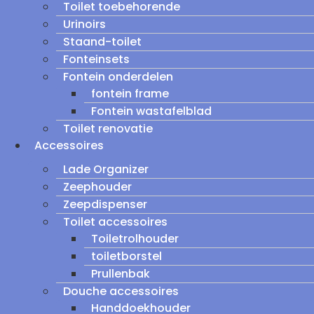
Toilet toebehorende
Urinoirs
Staand-toilet
Fonteinsets
Fontein onderdelen
fontein frame
Fontein wastafelblad
Toilet renovatie
Accessoires
Lade Organizer
Zeephouder
Zeepdispenser
Toilet accessoires
Toiletrolhouder
toiletborstel
Prullenbak
Douche accessoires
Handdoekhouder