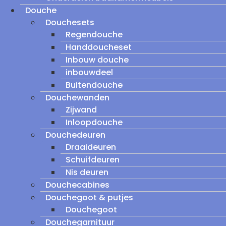
Douche
Douchesets
Regendouche
Handdoucheset
Inbouw douche
inbouwdeel
Buitendouche
Douchewanden
Zijwand
Inloopdouche
Douchedeuren
Draaideuren
Schuifdeuren
Nis deuren
Douchecabines
Douchegoot & putjes
Douchegoot
Douchegarnituur