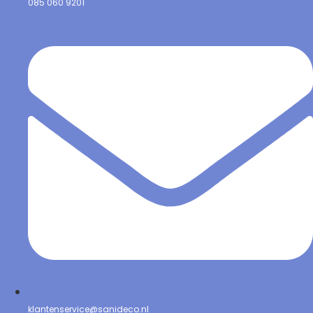
085 060 9201
klantenservice@sanideco.nl