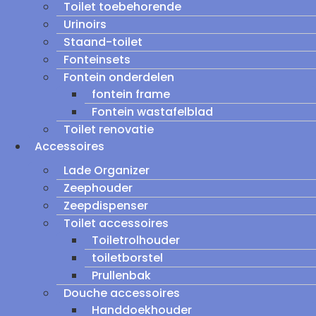
Toilet toebehorende
Urinoirs
Staand-toilet
Fonteinsets
Fontein onderdelen
fontein frame
Fontein wastafelblad
Toilet renovatie
Accessoires
Lade Organizer
Zeephouder
Zeepdispenser
Toilet accessoires
Toiletrolhouder
toiletborstel
Prullenbak
Douche accessoires
Handdoekhouder