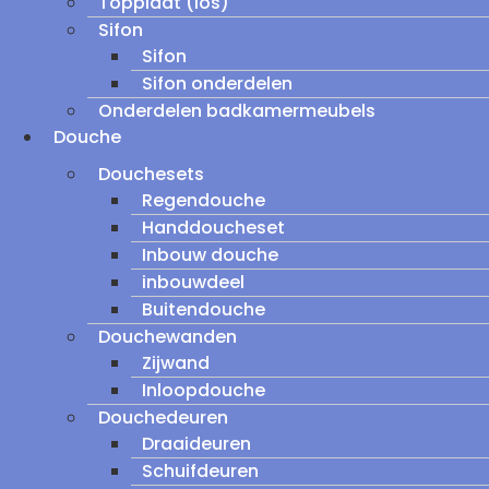
Topplaat (los)
Sifon
Sifon
Sifon onderdelen
Onderdelen badkamermeubels
Douche
Douchesets
Regendouche
Handdoucheset
Inbouw douche
inbouwdeel
Buitendouche
Douchewanden
Zijwand
Inloopdouche
Douchedeuren
Draaideuren
Schuifdeuren