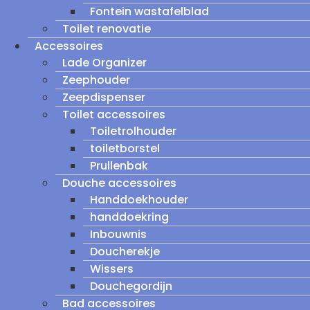
Fontein wastafelblad
Toilet renovatie
Accessoires
Lade Organizer
Zeephouder
Zeepdispenser
Toilet accessoires
Toiletrolhouder
toiletborstel
Prullenbak
Douche accessoires
Handdoekhouder
handdoekring
Inbouwnis
Doucherekje
Wissers
Douchegordijn
Bad accessoires