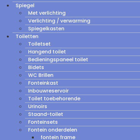
Spiegel
Met verlichting
Verlichting / verwarming
Spiegelkasten
Toiletten
Toiletset
Hangend toilet
Bedieningspaneel toilet
Bidets
WC Brillen
Fonteinkast
Inbouwreservoir
Toilet toebehorende
Urinoirs
Staand-toilet
Fonteinsets
Fontein onderdelen
fontein frame