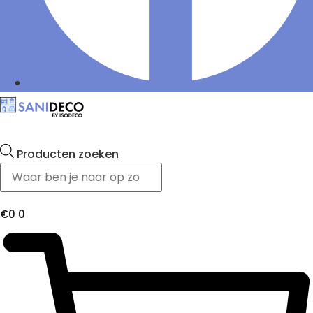
Producten zoeken
€
0
0