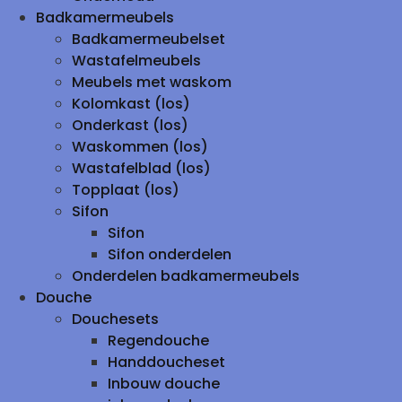
Badkamermeubels
Badkamermeubelset
Wastafelmeubels
Meubels met waskom
Kolomkast (los)
Onderkast (los)
Waskommen (los)
Wastafelblad (los)
Topplaat (los)
Sifon
Sifon
Sifon onderdelen
Onderdelen badkamermeubels
Douche
Douchesets
Regendouche
Handdoucheset
Inbouw douche