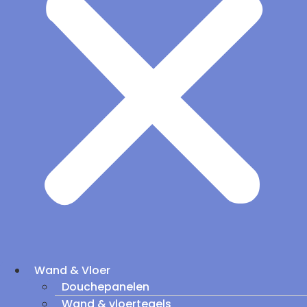
Wand & Vloer
Douchepanelen
Wand & vloertegels