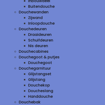
inbouwdeel
Buitendouche
Douchewanden
Zijwand
Inloopdouche
Douchedeuren
Draaideuren
Schuifdeuren
Nis deuren
Douchecabines
Douchegoot & putjes
Douchegoot
Douchegarnituur
Glijstangset
Glijstang
Douchekop
Doucheslang
Handdouche
Douchebak