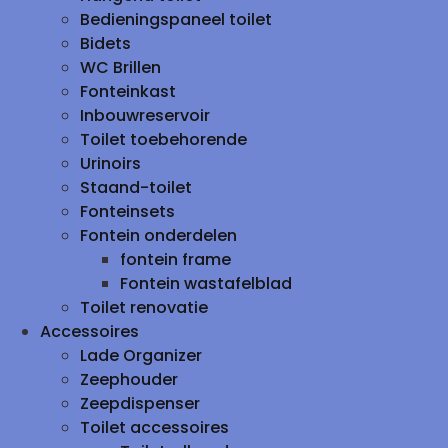
Bedieningspaneel toilet
Bidets
WC Brillen
Fonteinkast
Inbouwreservoir
Toilet toebehorende
Urinoirs
Staand-toilet
Fonteinsets
Fontein onderdelen
fontein frame
Fontein wastafelblad
Toilet renovatie
Accessoires
Lade Organizer
Zeephouder
Zeepdispenser
Toilet accessoires