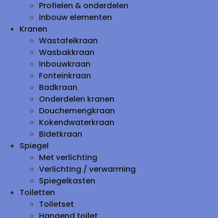
Profielen & onderdelen
Inbouw elementen
Kranen
Wastafelkraan
Wasbakkraan
Inbouwkraan
Fonteinkraan
Badkraan
Onderdelen kranen
Douchemengkraan
Kokendwaterkraan
Bidetkraan
Spiegel
Met verlichting
Verlichting / verwarming
Spiegelkasten
Toiletten
Toiletset
Hangend toilet