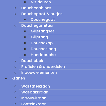
Nis deuren
Douchecabines
Douchegoot & putjes
Douchegoot
Douchegarnituur
Glijstangset
Glijstang
Douchekop
Doucheslang
Handdouche
Douchebak
Profielen & onderdelen
Inbouw elementen
Kranen
Wastafelkraan
Wasbakkraan
Inbouwkraan
Fonteinkraan