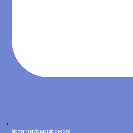
klantenservice@sanideco.nl