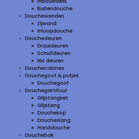
inbouwdeel
Buitendouche
Douchewanden
Zijwand
Inloopdouche
Douchedeuren
Draaideuren
Schuifdeuren
Nis deuren
Douchecabines
Douchegoot & putjes
Douchegoot
Douchegarnituur
Glijstangset
Glijstang
Douchekop
Doucheslang
Handdouche
Douchebak