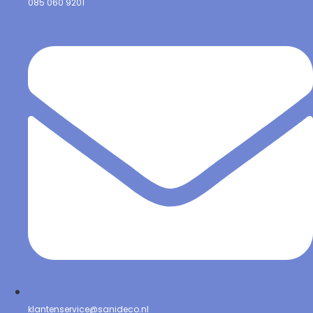
085 060 9201
klantenservice@sanideco.nl