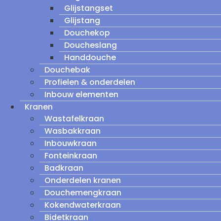
Glijstangset
Glijstang
Douchekop
Doucheslang
Handdouche
Douchebak
Profielen & onderdelen
Inbouw elementen
Kranen
Wastafelkraan
Wasbakkraan
Inbouwkraan
Fonteinkraan
Badkraan
Onderdelen kranen
Douchemengkraan
Kokendwaterkraan
Bidetkraan