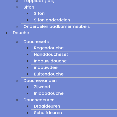
Topplaat (los)
Sifon
Sifon
Sifon onderdelen
Onderdelen badkamermeubels
Douche
Douchesets
Regendouche
Handdoucheset
Inbouw douche
inbouwdeel
Buitendouche
Douchewanden
Zijwand
Inloopdouche
Douchedeuren
Draaideuren
Schuifdeuren