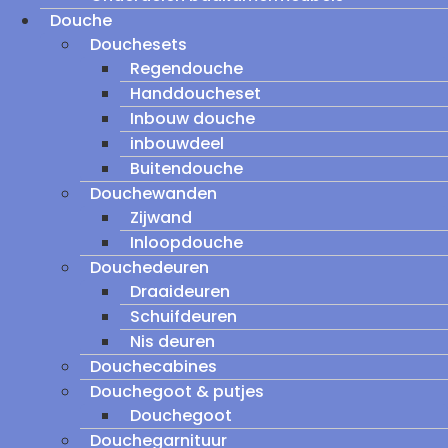
Douche
Douchesets
Regendouche
Handdoucheset
Inbouw douche
inbouwdeel
Buitendouche
Douchewanden
Zijwand
Inloopdouche
Douchedeuren
Draaideuren
Schuifdeuren
Nis deuren
Douchecabines
Douchegoot & putjes
Douchegoot
Douchegarnituur