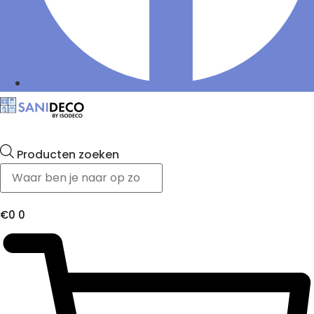
Producten zoeken
€
0
0