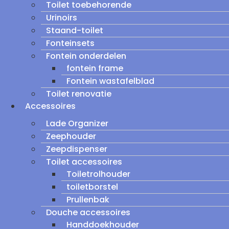
Toilet toebehorende
Urinoirs
Staand-toilet
Fonteinsets
Fontein onderdelen
fontein frame
Fontein wastafelblad
Toilet renovatie
Accessoires
Lade Organizer
Zeephouder
Zeepdispenser
Toilet accessoires
Toiletrolhouder
toiletborstel
Prullenbak
Douche accessoires
Handdoekhouder