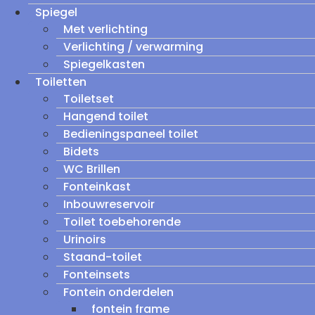
Spiegel
Met verlichting
Verlichting / verwarming
Spiegelkasten
Toiletten
Toiletset
Hangend toilet
Bedieningspaneel toilet
Bidets
WC Brillen
Fonteinkast
Inbouwreservoir
Toilet toebehorende
Urinoirs
Staand-toilet
Fonteinsets
Fontein onderdelen
fontein frame