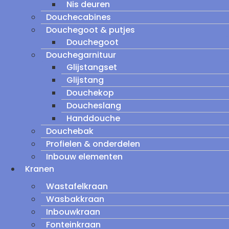
Nis deuren
Douchecabines
Douchegoot & putjes
Douchegoot
Douchegarnituur
Glijstangset
Glijstang
Douchekop
Doucheslang
Handdouche
Douchebak
Profielen & onderdelen
Inbouw elementen
Kranen
Wastafelkraan
Wasbakkraan
Inbouwkraan
Fonteinkraan