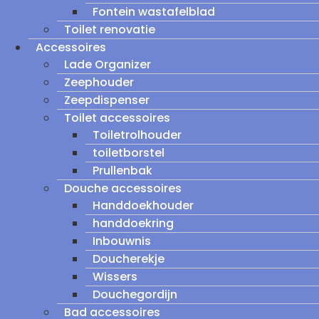
Fontein wastafelblad
Toilet renovatie
Accessoires
Lade Organizer
Zeephouder
Zeepdispenser
Toilet accessoires
Toiletrolhouder
toiletborstel
Prullenbak
Douche accessoires
Handdoekhouder
handdoekring
Inbouwnis
Doucherekje
Wissers
Douchegordijn
Bad accessoires