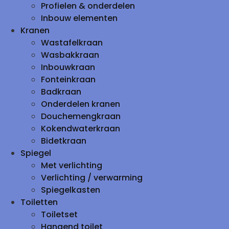
Profielen & onderdelen
Inbouw elementen
Kranen
Wastafelkraan
Wasbakkraan
Inbouwkraan
Fonteinkraan
Badkraan
Onderdelen kranen
Douchemengkraan
Kokendwaterkraan
Bidetkraan
Spiegel
Met verlichting
Verlichting / verwarming
Spiegelkasten
Toiletten
Toiletset
Hangend toilet