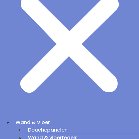
Wand & Vloer
Douchepanelen
Wand & vloertegels