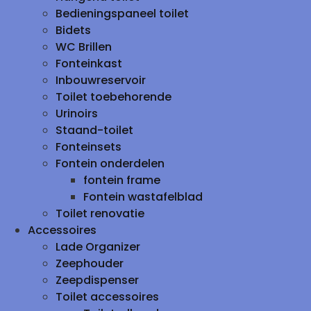
Bedieningspaneel toilet
Bidets
WC Brillen
Fonteinkast
Inbouwreservoir
Toilet toebehorende
Urinoirs
Staand-toilet
Fonteinsets
Fontein onderdelen
fontein frame
Fontein wastafelblad
Toilet renovatie
Accessoires
Lade Organizer
Zeephouder
Zeepdispenser
Toilet accessoires