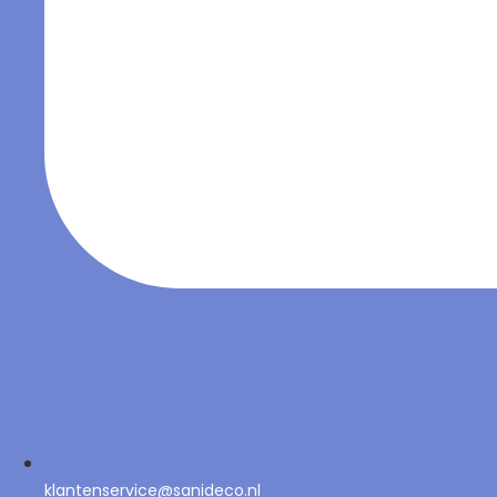
klantenservice@sanideco.nl