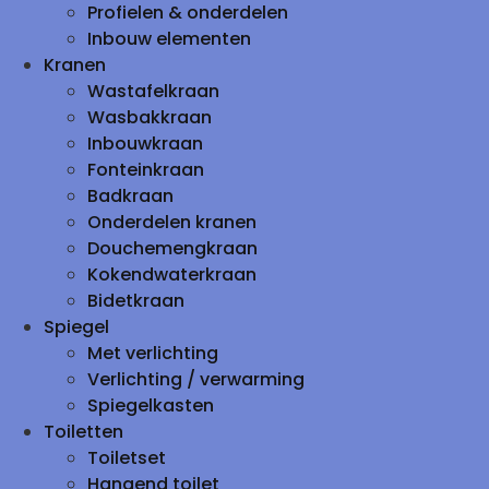
Profielen & onderdelen
Inbouw elementen
Kranen
Wastafelkraan
Wasbakkraan
Inbouwkraan
Fonteinkraan
Badkraan
Onderdelen kranen
Douchemengkraan
Kokendwaterkraan
Bidetkraan
Spiegel
Met verlichting
Verlichting / verwarming
Spiegelkasten
Toiletten
Toiletset
Hangend toilet