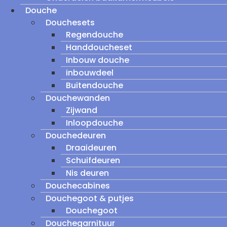
Douche
Douchesets
Regendouche
Handdoucheset
Inbouw douche
inbouwdeel
Buitendouche
Douchewanden
Zijwand
Inloopdouche
Douchedeuren
Draaideuren
Schuifdeuren
Nis deuren
Douchecabines
Douchegoot & putjes
Douchegoot
Douchegarnituur