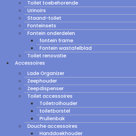
Toilet toebehorende
Urinoirs
Staand-toilet
Fonteinsets
Fontein onderdelen
fontein frame
Fontein wastafelblad
Toilet renovatie
Accessoires
Lade Organizer
Zeephouder
Zeepdispenser
Toilet accessoires
Toiletrolhouder
toiletborstel
Prullenbak
Douche accessoires
Handdoekhouder