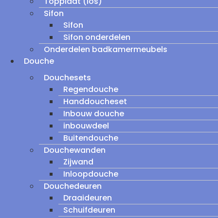
Topplaat (los)
Sifon
Sifon
Sifon onderdelen
Onderdelen badkamermeubels
Douche
Douchesets
Regendouche
Handdoucheset
Inbouw douche
inbouwdeel
Buitendouche
Douchewanden
Zijwand
Inloopdouche
Douchedeuren
Draaideuren
Schuifdeuren