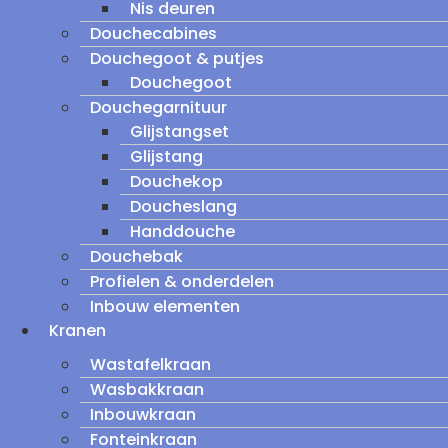
Nis deuren
Douchecabines
Douchegoot & putjes
Douchegoot
Douchegarnituur
Glijstangset
Glijstang
Douchekop
Doucheslang
Handdouche
Douchebak
Profielen & onderdelen
Inbouw elementen
Kranen
Wastafelkraan
Wasbakkraan
Inbouwkraan
Fonteinkraan