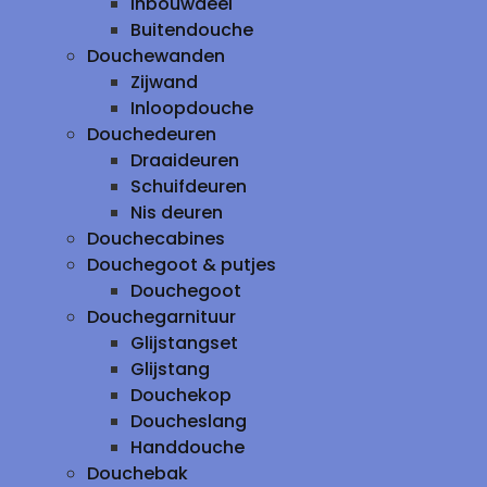
inbouwdeel
Buitendouche
Douchewanden
Zijwand
Inloopdouche
Douchedeuren
Draaideuren
Schuifdeuren
Nis deuren
Douchecabines
Douchegoot & putjes
Douchegoot
Douchegarnituur
Glijstangset
Glijstang
Douchekop
Doucheslang
Handdouche
Douchebak