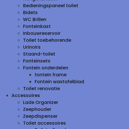
Bedieningspaneel toilet
Bidets
WC Brillen
Fonteinkast
Inbouwreservoir
Toilet toebehorende
Urinoirs
Staand-toilet
Fonteinsets
Fontein onderdelen
fontein frame
Fontein wastafelblad
Toilet renovatie
Accessoires
Lade Organizer
Zeephouder
Zeepdispenser
Toilet accessoires