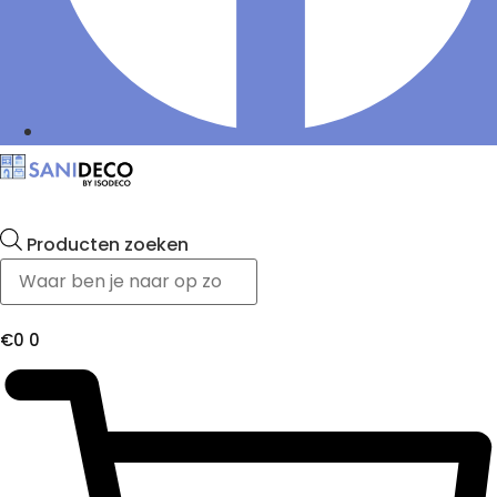
Producten zoeken
€
0
0