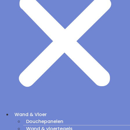
Wand & Vloer
Douchepanelen
Wand & vloertegels