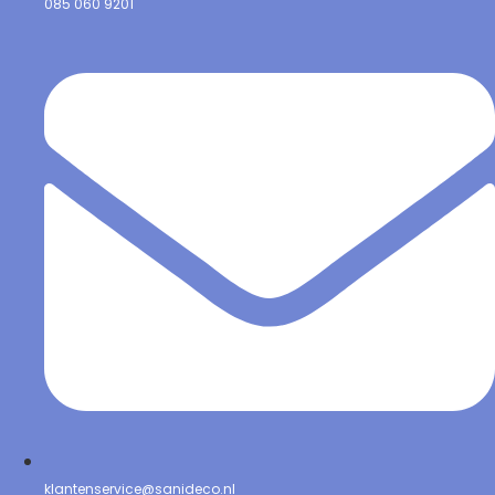
085 060 9201
klantenservice@sanideco.nl