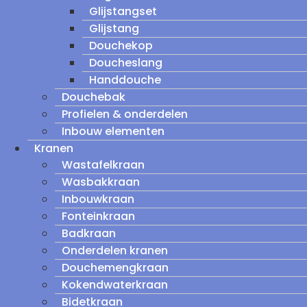
Glijstangset
Glijstang
Douchekop
Doucheslang
Handdouche
Douchebak
Profielen & onderdelen
Inbouw elementen
Kranen
Wastafelkraan
Wasbakkraan
Inbouwkraan
Fonteinkraan
Badkraan
Onderdelen kranen
Douchemengkraan
Kokendwaterkraan
Bidetkraan