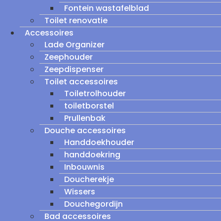
Fontein wastafelblad
Toilet renovatie
Accessoires
Lade Organizer
Zeephouder
Zeepdispenser
Toilet accessoires
Toiletrolhouder
toiletborstel
Prullenbak
Douche accessoires
Handdoekhouder
handdoekring
Inbouwnis
Doucherekje
Wissers
Douchegordijn
Bad accessoires