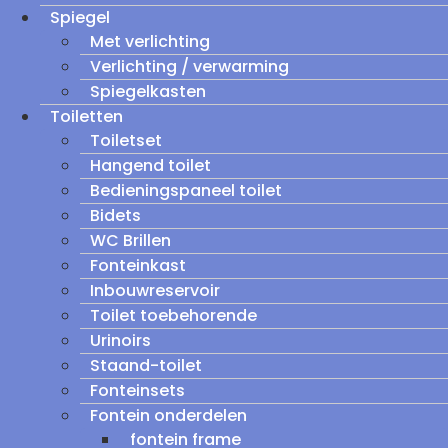
Spiegel
Met verlichting
Verlichting / verwarming
Spiegelkasten
Toiletten
Toiletset
Hangend toilet
Bedieningspaneel toilet
Bidets
WC Brillen
Fonteinkast
Inbouwreservoir
Toilet toebehorende
Urinoirs
Staand-toilet
Fonteinsets
Fontein onderdelen
fontein frame