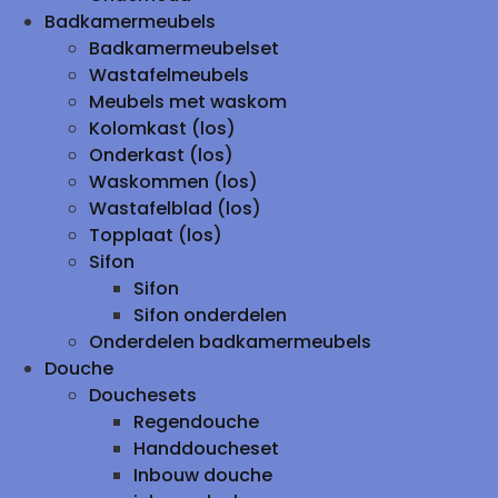
Badkamermeubels
Badkamermeubelset
Wastafelmeubels
Meubels met waskom
Kolomkast (los)
Onderkast (los)
Waskommen (los)
Wastafelblad (los)
Topplaat (los)
Sifon
Sifon
Sifon onderdelen
Onderdelen badkamermeubels
Douche
Douchesets
Regendouche
Handdoucheset
Inbouw douche