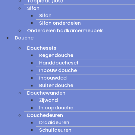
Topplaat (los)
Sifon
Sifon
Sifon onderdelen
Onderdelen badkamermeubels
Douche
Douchesets
Regendouche
Handdoucheset
Inbouw douche
inbouwdeel
Buitendouche
Douchewanden
Zijwand
Inloopdouche
Douchedeuren
Draaideuren
Schuifdeuren