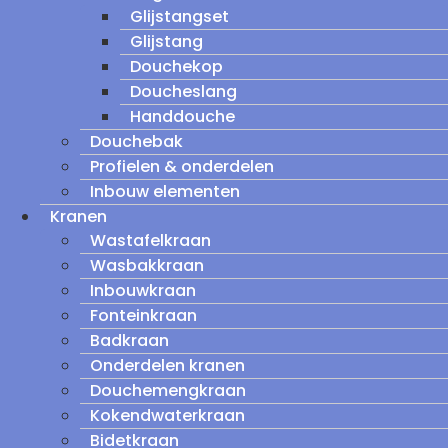
Glijstangset
Glijstang
Douchekop
Doucheslang
Handdouche
Douchebak
Profielen & onderdelen
Inbouw elementen
Kranen
Wastafelkraan
Wasbakkraan
Inbouwkraan
Fonteinkraan
Badkraan
Onderdelen kranen
Douchemengkraan
Kokendwaterkraan
Bidetkraan