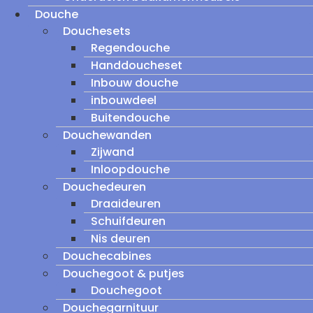
Douche
Douchesets
Regendouche
Handdoucheset
Inbouw douche
inbouwdeel
Buitendouche
Douchewanden
Zijwand
Inloopdouche
Douchedeuren
Draaideuren
Schuifdeuren
Nis deuren
Douchecabines
Douchegoot & putjes
Douchegoot
Douchegarnituur