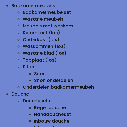
Badkamermeubels
Badkamermeubelset
Wastafelmeubels
Meubels met waskom
Kolomkast (los)
Onderkast (los)
Waskommen (los)
Wastafelblad (los)
Topplaat (los)
Sifon
Sifon
Sifon onderdelen
Onderdelen badkamermeubels
Douche
Douchesets
Regendouche
Handdoucheset
Inbouw douche