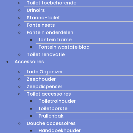
Toilet toebehorende
Urinoirs
Staand-toilet
Fonteinsets
Fontein onderdelen
fontein frame
Fontein wastafelblad
Toilet renovatie
Accessoires
Lade Organizer
Zeephouder
Zeepdispenser
Toilet accessoires
Toiletrolhouder
toiletborstel
Prullenbak
Douche accessoires
Handdoekhouder