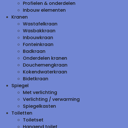
Profielen & onderdelen
Inbouw elementen
Kranen
Wastafelkraan
Wasbakkraan
Inbouwkraan
Fonteinkraan
Badkraan
Onderdelen kranen
Douchemengkraan
Kokendwaterkraan
Bidetkraan
Spiegel
Met verlichting
Verlichting / verwarming
Spiegelkasten
Toiletten
Toiletset
Hangend toilet