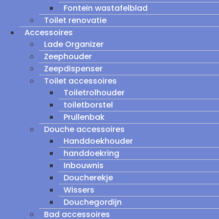
Fontein wastafelblad
Toilet renovatie
Accessoires
Lade Organizer
Zeephouder
Zeepdispenser
Toilet accessoires
Toiletrolhouder
toiletborstel
Prullenbak
Douche accessoires
Handdoekhouder
handdoekring
Inbouwnis
Doucherekje
Wissers
Douchegordijn
Bad accessoires