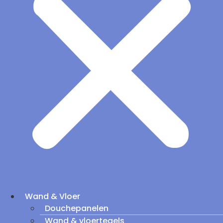
Wand & Vloer
Douchepanelen
Wand & vloertegels