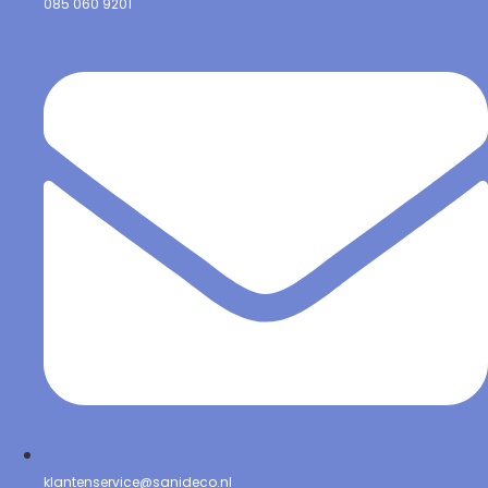
085 060 9201
klantenservice@sanideco.nl