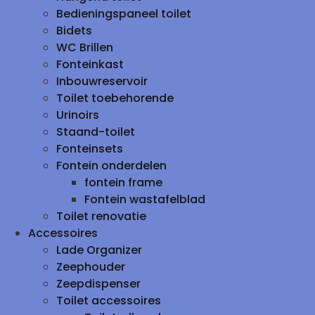
Bedieningspaneel toilet
Bidets
WC Brillen
Fonteinkast
Inbouwreservoir
Toilet toebehorende
Urinoirs
Staand-toilet
Fonteinsets
Fontein onderdelen
fontein frame
Fontein wastafelblad
Toilet renovatie
Accessoires
Lade Organizer
Zeephouder
Zeepdispenser
Toilet accessoires