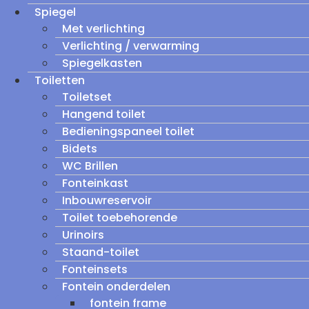
Spiegel
Met verlichting
Verlichting / verwarming
Spiegelkasten
Toiletten
Toiletset
Hangend toilet
Bedieningspaneel toilet
Bidets
WC Brillen
Fonteinkast
Inbouwreservoir
Toilet toebehorende
Urinoirs
Staand-toilet
Fonteinsets
Fontein onderdelen
fontein frame