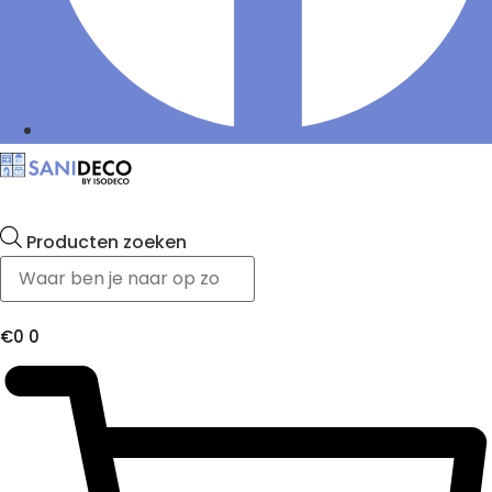
Producten zoeken
€
0
0