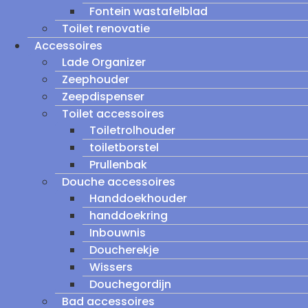
Fontein wastafelblad
Toilet renovatie
Accessoires
Lade Organizer
Zeephouder
Zeepdispenser
Toilet accessoires
Toiletrolhouder
toiletborstel
Prullenbak
Douche accessoires
Handdoekhouder
handdoekring
Inbouwnis
Doucherekje
Wissers
Douchegordijn
Bad accessoires