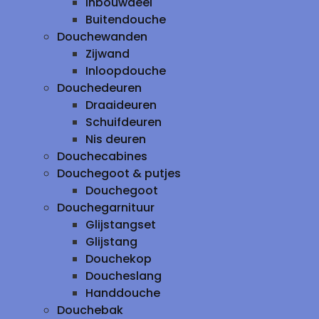
inbouwdeel
Buitendouche
Douchewanden
Zijwand
Inloopdouche
Douchedeuren
Draaideuren
Schuifdeuren
Nis deuren
Douchecabines
Douchegoot & putjes
Douchegoot
Douchegarnituur
Glijstangset
Glijstang
Douchekop
Doucheslang
Handdouche
Douchebak