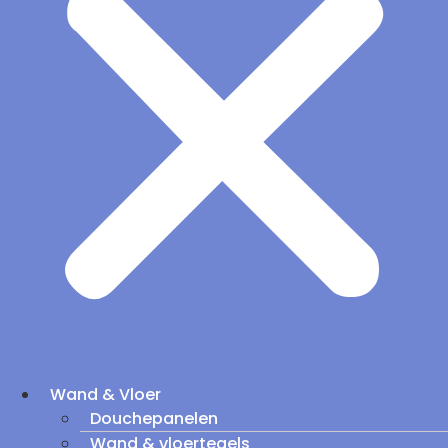
Wand & Vloer
Douchepanelen
Wand & vloertegels