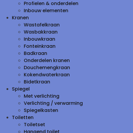
Profielen & onderdelen
Inbouw elementen
Kranen
Wastafelkraan
Wasbakkraan
Inbouwkraan
Fonteinkraan
Badkraan
Onderdelen kranen
Douchemengkraan
Kokendwaterkraan
Bidetkraan
Spiegel
Met verlichting
Verlichting / verwarming
Spiegelkasten
Toiletten
Toiletset
Hangend toilet