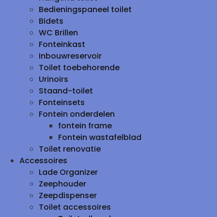
Bedieningspaneel toilet
Bidets
WC Brillen
Fonteinkast
Inbouwreservoir
Toilet toebehorende
Urinoirs
Staand-toilet
Fonteinsets
Fontein onderdelen
fontein frame
Fontein wastafelblad
Toilet renovatie
Accessoires
Lade Organizer
Zeephouder
Zeepdispenser
Toilet accessoires