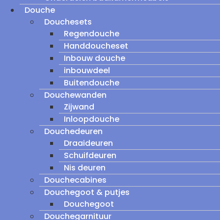
Douche
Douchesets
Regendouche
Handdoucheset
Inbouw douche
inbouwdeel
Buitendouche
Douchewanden
Zijwand
Inloopdouche
Douchedeuren
Draaideuren
Schuifdeuren
Nis deuren
Douchecabines
Douchegoot & putjes
Douchegoot
Douchegarnituur