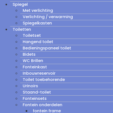
Spiegel
Met verlichting
Verlichting / verwarming
Spiegelkasten
Toiletten
Toiletset
Hangend toilet
Bedieningspaneel toilet
Bidets
WC Brillen
Fonteinkast
Inbouwreservoir
Toilet toebehorende
Urinoirs
Staand-toilet
Fonteinsets
Fontein onderdelen
fontein frame