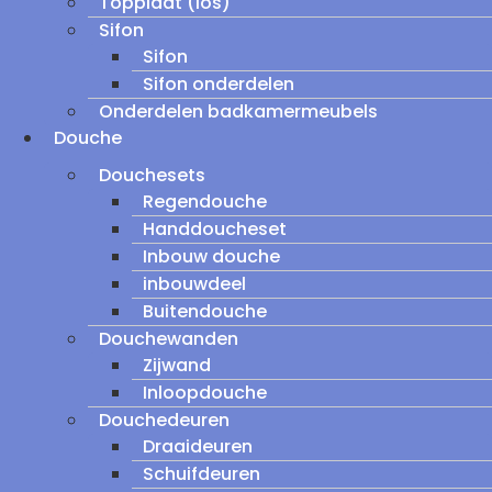
Topplaat (los)
Sifon
Sifon
Sifon onderdelen
Onderdelen badkamermeubels
Douche
Douchesets
Regendouche
Handdoucheset
Inbouw douche
inbouwdeel
Buitendouche
Douchewanden
Zijwand
Inloopdouche
Douchedeuren
Draaideuren
Schuifdeuren