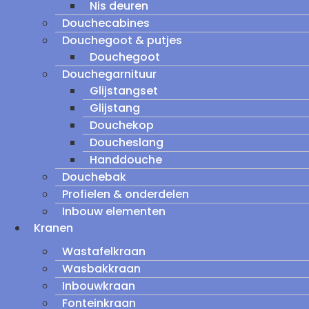
Nis deuren
Douchecabines
Douchegoot & putjes
Douchegoot
Douchegarnituur
Glijstangset
Glijstang
Douchekop
Doucheslang
Handdouche
Douchebak
Profielen & onderdelen
Inbouw elementen
Kranen
Wastafelkraan
Wasbakkraan
Inbouwkraan
Fonteinkraan