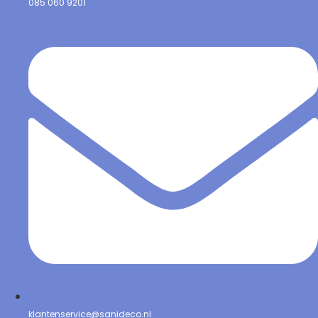
085 060 9201
klantenservice@sanideco.nl