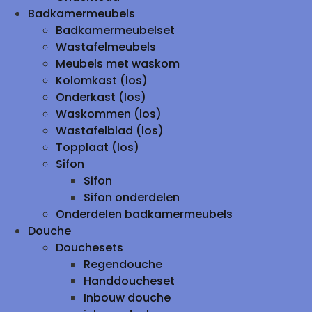
Badkamermeubels
Badkamermeubelset
Wastafelmeubels
Meubels met waskom
Kolomkast (los)
Onderkast (los)
Waskommen (los)
Wastafelblad (los)
Topplaat (los)
Sifon
Sifon
Sifon onderdelen
Onderdelen badkamermeubels
Douche
Douchesets
Regendouche
Handdoucheset
Inbouw douche