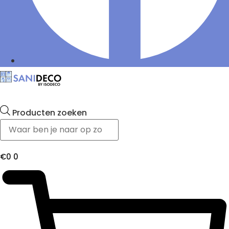
Producten zoeken
€
0
0