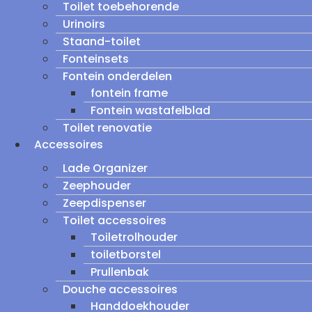
Toilet toebehorende
Urinoirs
Staand-toilet
Fonteinsets
Fontein onderdelen
fontein frame
Fontein wastafelblad
Toilet renovatie
Accessoires
Lade Organizer
Zeephouder
Zeepdispenser
Toilet accessoires
Toiletrolhouder
toiletborstel
Prullenbak
Douche accessoires
Handdoekhouder