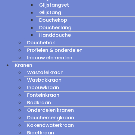
Glijstangset
Glijstang
Douchekop
Doucheslang
Handdouche
Douchebak
Profielen & onderdelen
Inbouw elementen
Kranen
Wastafelkraan
Wasbakkraan
Inbouwkraan
Fonteinkraan
Badkraan
Onderdelen kranen
Douchemengkraan
Kokendwaterkraan
Bidetkraan