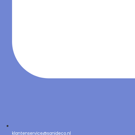
klantenservice@sanideco.nl