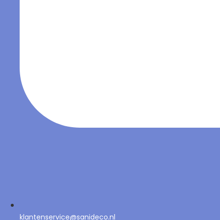
klantenservice@sanideco.nl