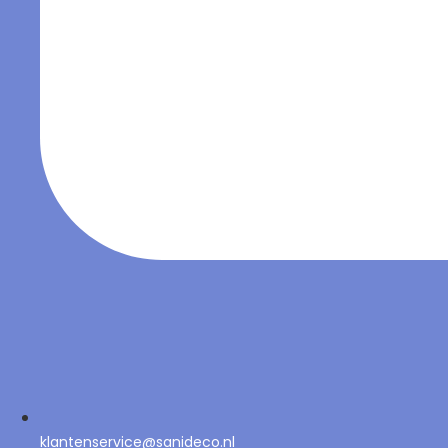
klantenservice@sanideco.nl