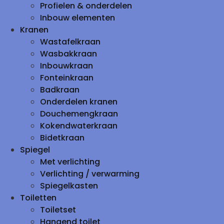
Profielen & onderdelen
Inbouw elementen
Kranen
Wastafelkraan
Wasbakkraan
Inbouwkraan
Fonteinkraan
Badkraan
Onderdelen kranen
Douchemengkraan
Kokendwaterkraan
Bidetkraan
Spiegel
Met verlichting
Verlichting / verwarming
Spiegelkasten
Toiletten
Toiletset
Hangend toilet