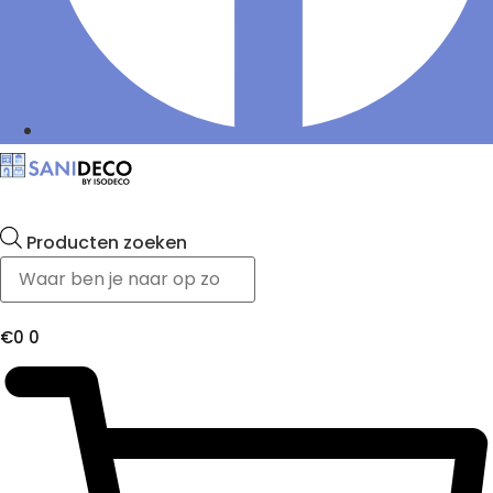
Producten zoeken
€
0
0