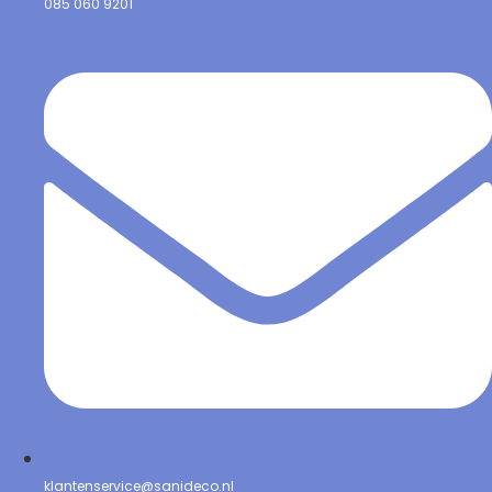
085 060 9201
klantenservice@sanideco.nl