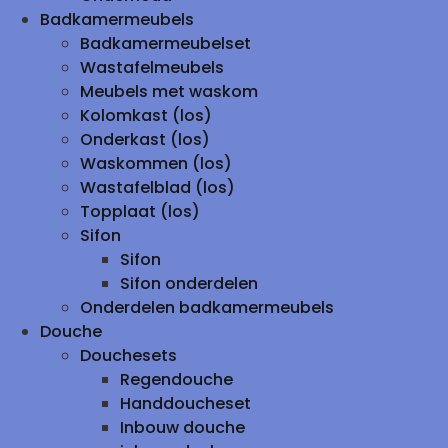
Badkamermeubels
Badkamermeubelset
Wastafelmeubels
Meubels met waskom
Kolomkast (los)
Onderkast (los)
Waskommen (los)
Wastafelblad (los)
Topplaat (los)
Sifon
Sifon
Sifon onderdelen
Onderdelen badkamermeubels
Douche
Douchesets
Regendouche
Handdoucheset
Inbouw douche