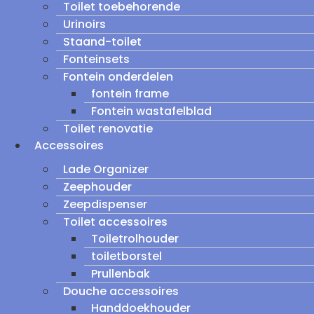
Toilet toebehorende
Urinoirs
Staand-toilet
Fonteinsets
Fontein onderdelen
fontein frame
Fontein wastafelblad
Toilet renovatie
Accessoires
Lade Organizer
Zeephouder
Zeepdispenser
Toilet accessoires
Toiletrolhouder
toiletborstel
Prullenbak
Douche accessoires
Handdoekhouder