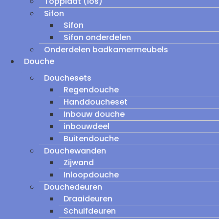
Topplaat (los)
Sifon
Sifon
Sifon onderdelen
Onderdelen badkamermeubels
Douche
Douchesets
Regendouche
Handdoucheset
Inbouw douche
inbouwdeel
Buitendouche
Douchewanden
Zijwand
Inloopdouche
Douchedeuren
Draaideuren
Schuifdeuren