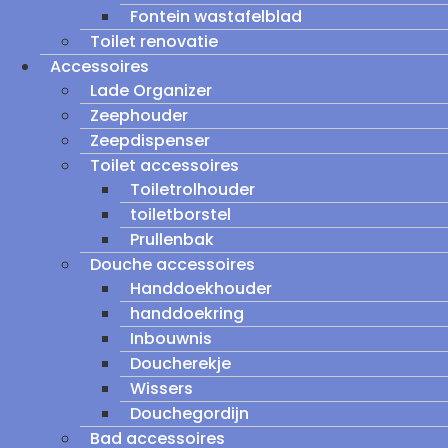
Fontein wastafelblad
Toilet renovatie
Accessoires
Lade Organizer
Zeephouder
Zeepdispenser
Toilet accessoires
Toiletrolhouder
toiletborstel
Prullenbak
Douche accessoires
Handdoekhouder
handdoekring
Inbouwnis
Doucherekje
Wissers
Douchegordijn
Bad accessoires