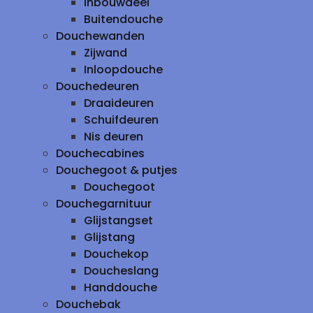
inbouwdeel
Buitendouche
Douchewanden
Zijwand
Inloopdouche
Douchedeuren
Draaideuren
Schuifdeuren
Nis deuren
Douchecabines
Douchegoot & putjes
Douchegoot
Douchegarnituur
Glijstangset
Glijstang
Douchekop
Doucheslang
Handdouche
Douchebak