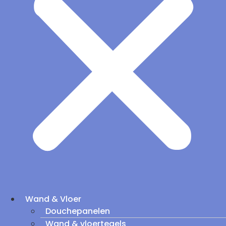
Wand & Vloer
Douchepanelen
Wand & vloertegels