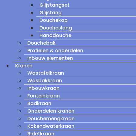
Glijstangset
Glijstang
Douchekop
Doucheslang
Handdouche
Douchebak
Profielen & onderdelen
Inbouw elementen
Kranen
Wastafelkraan
Wasbakkraan
Inbouwkraan
Fonteinkraan
Badkraan
Onderdelen kranen
Douchemengkraan
Kokendwaterkraan
Bidetkraan