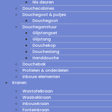
Nis deuren
Douchecabines
Douchegoot & putjes
Douchegoot
Douchegarnituur
Glijstangset
Glijstang
Douchekop
Doucheslang
Handdouche
Douchebak
Profielen & onderdelen
Inbouw elementen
Kranen
Wastafelkraan
Wasbakkraan
Inbouwkraan
Fonteinkraan