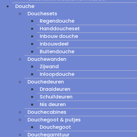
Douche
Douchesets
Regendouche
Handdoucheset
Inbouw douche
inbouwdeel
Buitendouche
Douchewanden
Zijwand
Inloopdouche
Douchedeuren
Draaideuren
Schuifdeuren
Nis deuren
Douchecabines
Douchegoot & putjes
Douchegoot
Douchegarnituur