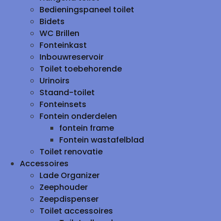
Bedieningspaneel toilet
Bidets
WC Brillen
Fonteinkast
Inbouwreservoir
Toilet toebehorende
Urinoirs
Staand-toilet
Fonteinsets
Fontein onderdelen
fontein frame
Fontein wastafelblad
Toilet renovatie
Accessoires
Lade Organizer
Zeephouder
Zeepdispenser
Toilet accessoires