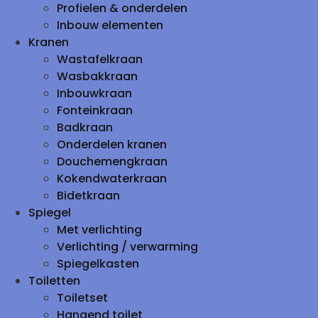
Profielen & onderdelen
Inbouw elementen
Kranen
Wastafelkraan
Wasbakkraan
Inbouwkraan
Fonteinkraan
Badkraan
Onderdelen kranen
Douchemengkraan
Kokendwaterkraan
Bidetkraan
Spiegel
Met verlichting
Verlichting / verwarming
Spiegelkasten
Toiletten
Toiletset
Hangend toilet