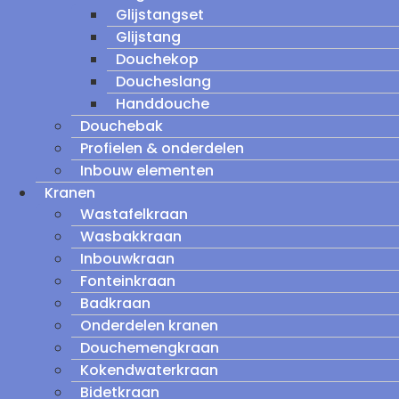
Glijstangset
Glijstang
Douchekop
Doucheslang
Handdouche
Douchebak
Profielen & onderdelen
Inbouw elementen
Kranen
Wastafelkraan
Wasbakkraan
Inbouwkraan
Fonteinkraan
Badkraan
Onderdelen kranen
Douchemengkraan
Kokendwaterkraan
Bidetkraan