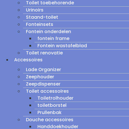
Toilet toebehorende
Urinoirs
Staand-toilet
Fonteinsets
Fontein onderdelen
fontein frame
Fontein wastafelblad
Toilet renovatie
Accessoires
Lade Organizer
Zeephouder
Zeepdispenser
Toilet accessoires
Toiletrolhouder
toiletborstel
Prullenbak
Douche accessoires
Handdoekhouder