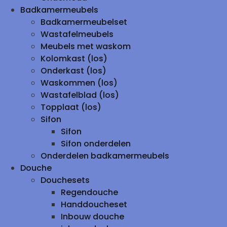
Badkamermeubels
Badkamermeubelset
Wastafelmeubels
Meubels met waskom
Kolomkast (los)
Onderkast (los)
Waskommen (los)
Wastafelblad (los)
Topplaat (los)
Sifon
Sifon
Sifon onderdelen
Onderdelen badkamermeubels
Douche
Douchesets
Regendouche
Handdoucheset
Inbouw douche