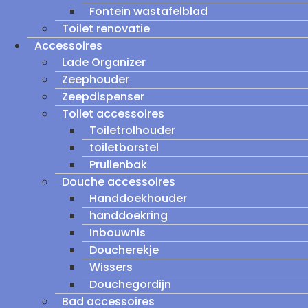
Fontein wastafelblad
Toilet renovatie
Accessoires
Lade Organizer
Zeephouder
Zeepdispenser
Toilet accessoires
Toiletrolhouder
toiletborstel
Prullenbak
Douche accessoires
Handdoekhouder
handdoekring
Inbouwnis
Doucherekje
Wissers
Douchegordijn
Bad accessoires