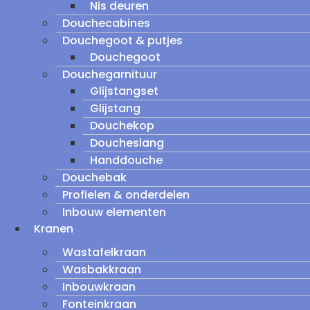
Nis deuren
Douchecabines
Douchegoot & putjes
Douchegoot
Douchegarnituur
Glijstangset
Glijstang
Douchekop
Doucheslang
Handdouche
Douchebak
Profielen & onderdelen
Inbouw elementen
Kranen
Wastafelkraan
Wasbakkraan
Inbouwkraan
Fonteinkraan