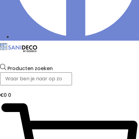
Producten zoeken
€
0
0