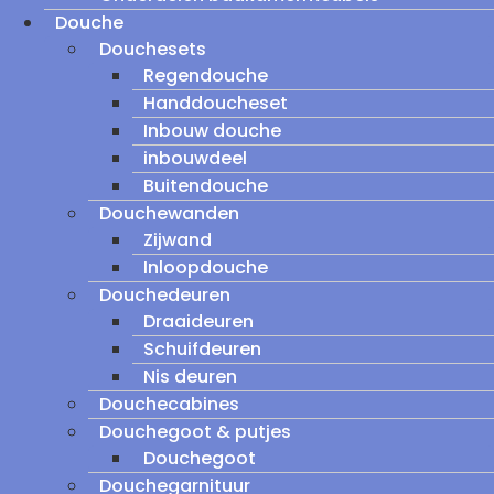
Douche
Douchesets
Regendouche
Handdoucheset
Inbouw douche
inbouwdeel
Buitendouche
Douchewanden
Zijwand
Inloopdouche
Douchedeuren
Draaideuren
Schuifdeuren
Nis deuren
Douchecabines
Douchegoot & putjes
Douchegoot
Douchegarnituur