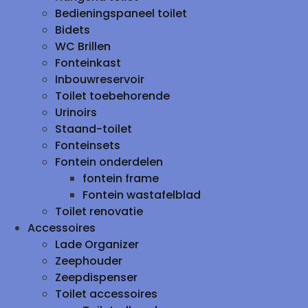
Bedieningspaneel toilet
Bidets
WC Brillen
Fonteinkast
Inbouwreservoir
Toilet toebehorende
Urinoirs
Staand-toilet
Fonteinsets
Fontein onderdelen
fontein frame
Fontein wastafelblad
Toilet renovatie
Accessoires
Lade Organizer
Zeephouder
Zeepdispenser
Toilet accessoires