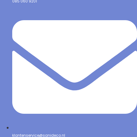
085 060 9201
klantenservice@sanideco.nl