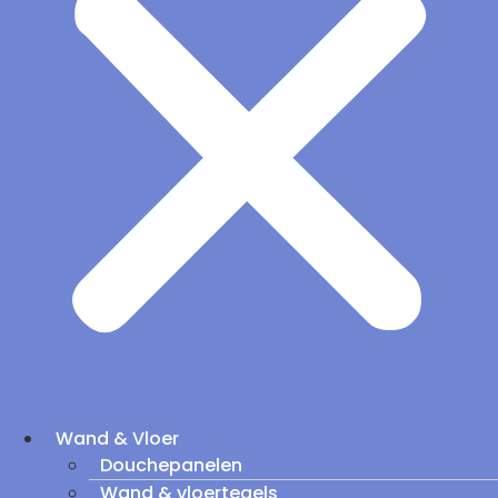
Wand & Vloer
Douchepanelen
Wand & vloertegels