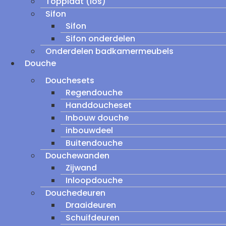
Topplaat (los)
Sifon
Sifon
Sifon onderdelen
Onderdelen badkamermeubels
Douche
Douchesets
Regendouche
Handdoucheset
Inbouw douche
inbouwdeel
Buitendouche
Douchewanden
Zijwand
Inloopdouche
Douchedeuren
Draaideuren
Schuifdeuren