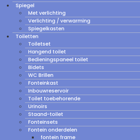
Spiegel
Met verlichting
Verlichting / verwarming
Spiegelkasten
Toiletten
Toiletset
Hangend toilet
Bedieningspaneel toilet
Bidets
WC Brillen
Fonteinkast
Inbouwreservoir
Toilet toebehorende
Urinoirs
Staand-toilet
Fonteinsets
Fontein onderdelen
fontein frame