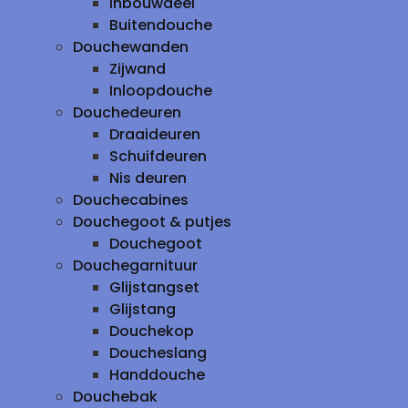
inbouwdeel
Buitendouche
Douchewanden
Zijwand
Inloopdouche
Douchedeuren
Draaideuren
Schuifdeuren
Nis deuren
Douchecabines
Douchegoot & putjes
Douchegoot
Douchegarnituur
Glijstangset
Glijstang
Douchekop
Doucheslang
Handdouche
Douchebak