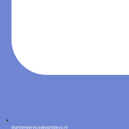
klantenservice@sanideco.nl