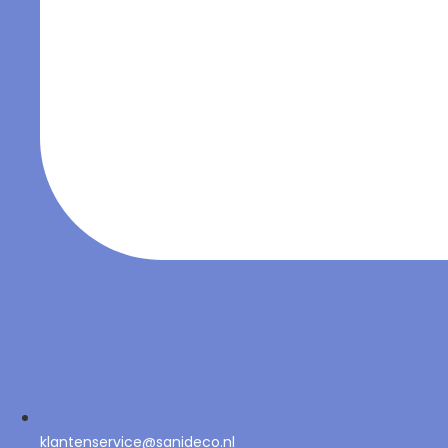
klantenservice@sanideco.nl