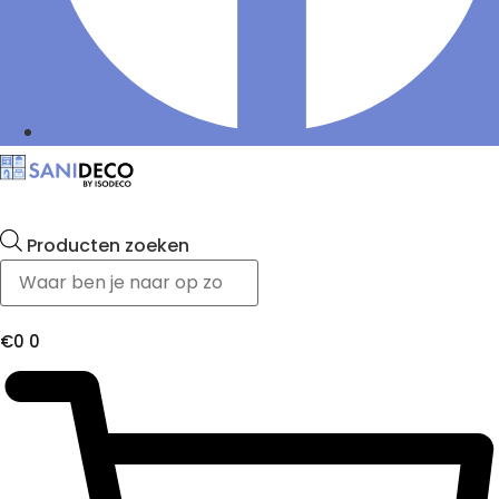
Producten zoeken
€
0
0