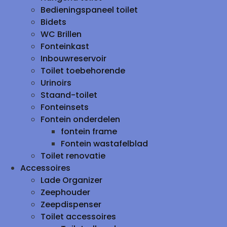
Bedieningspaneel toilet
Bidets
WC Brillen
Fonteinkast
Inbouwreservoir
Toilet toebehorende
Urinoirs
Staand-toilet
Fonteinsets
Fontein onderdelen
fontein frame
Fontein wastafelblad
Toilet renovatie
Accessoires
Lade Organizer
Zeephouder
Zeepdispenser
Toilet accessoires