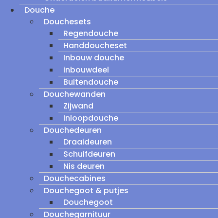
Douche
Douchesets
Regendouche
Handdoucheset
Inbouw douche
inbouwdeel
Buitendouche
Douchewanden
Zijwand
Inloopdouche
Douchedeuren
Draaideuren
Schuifdeuren
Nis deuren
Douchecabines
Douchegoot & putjes
Douchegoot
Douchegarnituur