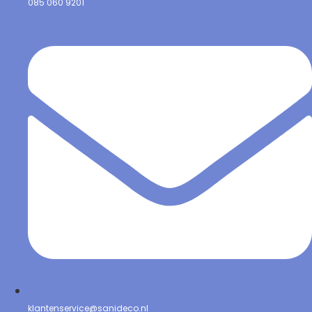
085 060 9201
klantenservice@sanideco.nl