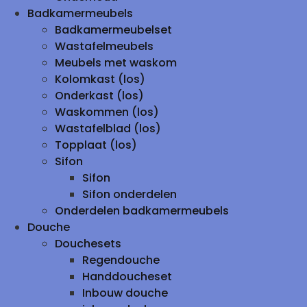
Badkamermeubels
Badkamermeubelset
Wastafelmeubels
Meubels met waskom
Kolomkast (los)
Onderkast (los)
Waskommen (los)
Wastafelblad (los)
Topplaat (los)
Sifon
Sifon
Sifon onderdelen
Onderdelen badkamermeubels
Douche
Douchesets
Regendouche
Handdoucheset
Inbouw douche