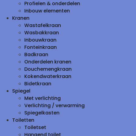
Profielen & onderdelen
Inbouw elementen
Kranen
Wastafelkraan
Wasbakkraan
Inbouwkraan
Fonteinkraan
Badkraan
Onderdelen kranen
Douchemengkraan
Kokendwaterkraan
Bidetkraan
Spiegel
Met verlichting
Verlichting / verwarming
Spiegelkasten
Toiletten
Toiletset
Hangend toilet