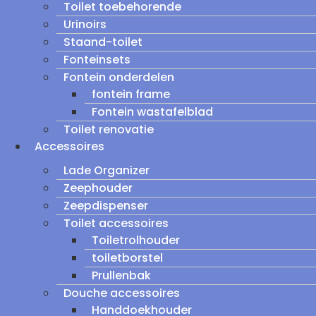
Toilet toebehorende
Urinoirs
Staand-toilet
Fonteinsets
Fontein onderdelen
fontein frame
Fontein wastafelblad
Toilet renovatie
Accessoires
Lade Organizer
Zeephouder
Zeepdispenser
Toilet accessoires
Toiletrolhouder
toiletborstel
Prullenbak
Douche accessoires
Handdoekhouder