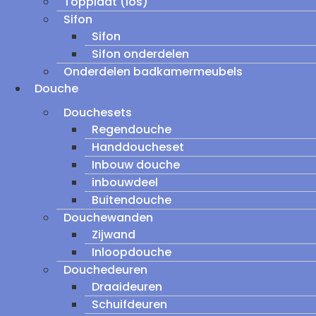
Topplaat (los)
Sifon
Sifon
Sifon onderdelen
Onderdelen badkamermeubels
Douche
Douchesets
Regendouche
Handdoucheset
Inbouw douche
inbouwdeel
Buitendouche
Douchewanden
Zijwand
Inloopdouche
Douchedeuren
Draaideuren
Schuifdeuren