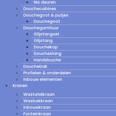
Nis deuren
Douchecabines
Douchegoot & putjes
Douchegoot
Douchegarnituur
Glijstangset
Glijstang
Douchekop
Doucheslang
Handdouche
Douchebak
Profielen & onderdelen
Inbouw elementen
Kranen
Wastafelkraan
Wasbakkraan
Inbouwkraan
Fonteinkraan