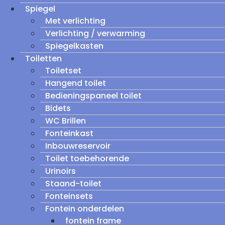
Spiegel
Met verlichting
Verlichting / verwarming
Spiegelkasten
Toiletten
Toiletset
Hangend toilet
Bedieningspaneel toilet
Bidets
WC Brillen
Fonteinkast
Inbouwreservoir
Toilet toebehorende
Urinoirs
Staand-toilet
Fonteinsets
Fontein onderdelen
fontein frame