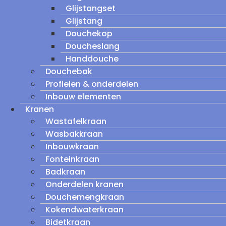
Glijstangset
Glijstang
Douchekop
Doucheslang
Handdouche
Douchebak
Profielen & onderdelen
Inbouw elementen
Kranen
Wastafelkraan
Wasbakkraan
Inbouwkraan
Fonteinkraan
Badkraan
Onderdelen kranen
Douchemengkraan
Kokendwaterkraan
Bidetkraan