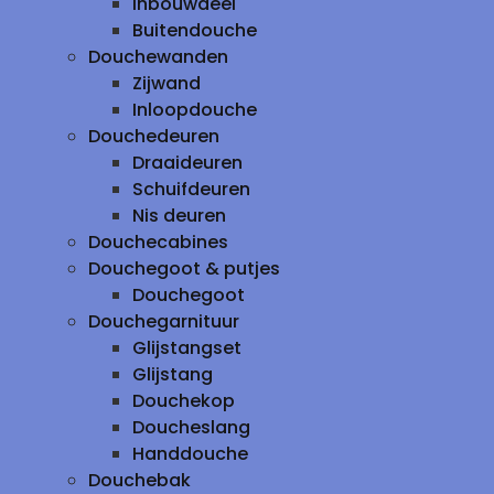
inbouwdeel
Buitendouche
Douchewanden
Zijwand
Inloopdouche
Douchedeuren
Draaideuren
Schuifdeuren
Nis deuren
Douchecabines
Douchegoot & putjes
Douchegoot
Douchegarnituur
Glijstangset
Glijstang
Douchekop
Doucheslang
Handdouche
Douchebak