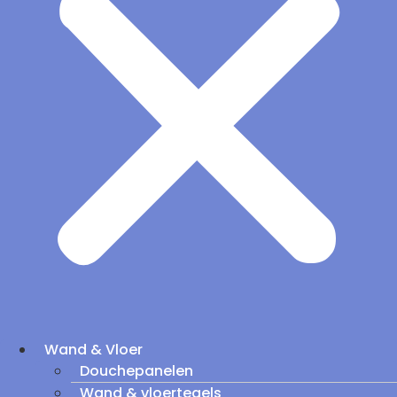
Wand & Vloer
Douchepanelen
Wand & vloertegels