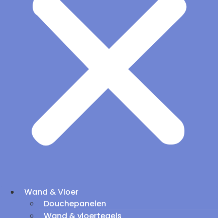
Wand & Vloer
Douchepanelen
Wand & vloertegels