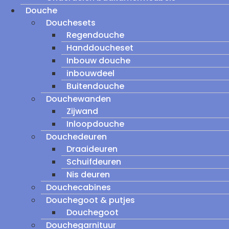
Douche
Douchesets
Regendouche
Handdoucheset
Inbouw douche
inbouwdeel
Buitendouche
Douchewanden
Zijwand
Inloopdouche
Douchedeuren
Draaideuren
Schuifdeuren
Nis deuren
Douchecabines
Douchegoot & putjes
Douchegoot
Douchegarnituur