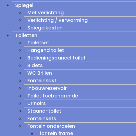
Spiegel
Met verlichting
Verlichting / verwarming
Spiegelkasten
Toiletten
Toiletset
Hangend toilet
Bedieningspaneel toilet
Bidets
WC Brillen
Fonteinkast
Inbouwreservoir
Toilet toebehorende
Urinoirs
Staand-toilet
Fonteinsets
Fontein onderdelen
fontein frame