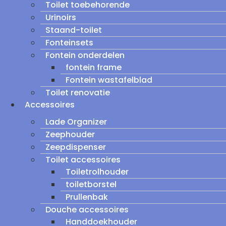
Toilet toebehorende
Urinoirs
Staand-toilet
Fonteinsets
Fontein onderdelen
fontein frame
Fontein wastafelblad
Toilet renovatie
Accessoires
Lade Organizer
Zeephouder
Zeepdispenser
Toilet accessoires
Toiletrolhouder
toiletborstel
Prullenbak
Douche accessoires
Handdoekhouder