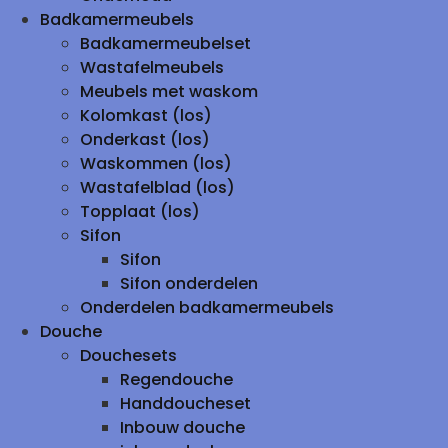
Badkamermeubels
Badkamermeubelset
Wastafelmeubels
Meubels met waskom
Kolomkast (los)
Onderkast (los)
Waskommen (los)
Wastafelblad (los)
Topplaat (los)
Sifon
Sifon
Sifon onderdelen
Onderdelen badkamermeubels
Douche
Douchesets
Regendouche
Handdoucheset
Inbouw douche