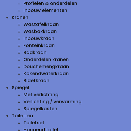
Profielen & onderdelen
Inbouw elementen
Kranen
Wastafelkraan
Wasbakkraan
Inbouwkraan
Fonteinkraan
Badkraan
Onderdelen kranen
Douchemengkraan
Kokendwaterkraan
Bidetkraan
Spiegel
Met verlichting
Verlichting / verwarming
Spiegelkasten
Toiletten
Toiletset
Hangend toilet