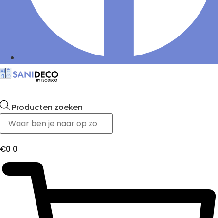
Producten zoeken
€
0
0