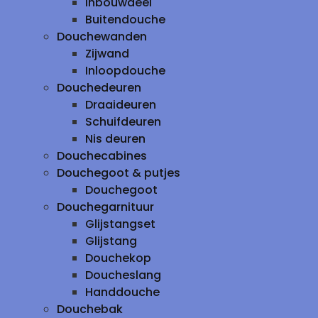
inbouwdeel
Buitendouche
Douchewanden
Zijwand
Inloopdouche
Douchedeuren
Draaideuren
Schuifdeuren
Nis deuren
Douchecabines
Douchegoot & putjes
Douchegoot
Douchegarnituur
Glijstangset
Glijstang
Douchekop
Doucheslang
Handdouche
Douchebak