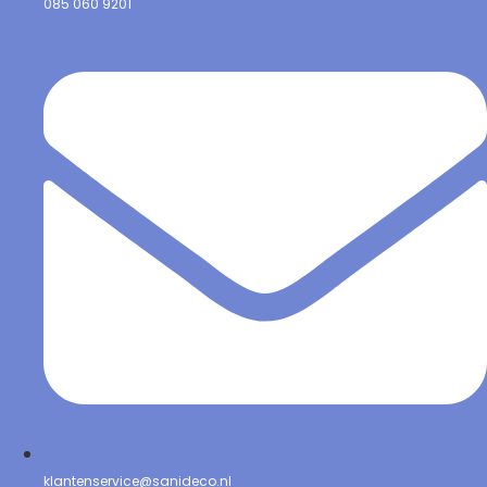
085 060 9201
klantenservice@sanideco.nl