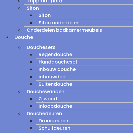
Topplaat (los)
Sifon
Sifon
Sifon onderdelen
Onderdelen badkamermeubels
Douche
Douchesets
Regendouche
Handdoucheset
Inbouw douche
inbouwdeel
Buitendouche
Douchewanden
Zijwand
Inloopdouche
Douchedeuren
Draaideuren
Schuifdeuren