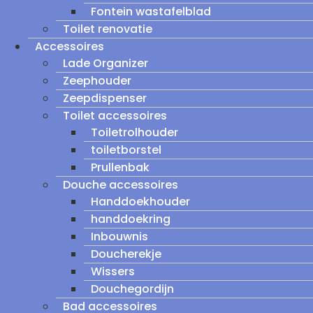
Fontein wastafelblad
Toilet renovatie
Accessoires
Lade Organizer
Zeephouder
Zeepdispenser
Toilet accessoires
Toiletrolhouder
toiletborstel
Prullenbak
Douche accessoires
Handdoekhouder
handdoekring
Inbouwnis
Doucherekje
Wissers
Douchegordijn
Bad accessoires