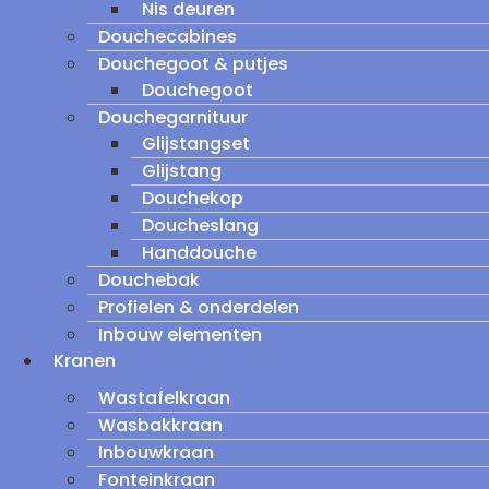
Nis deuren
Douchecabines
Douchegoot & putjes
Douchegoot
Douchegarnituur
Glijstangset
Glijstang
Douchekop
Doucheslang
Handdouche
Douchebak
Profielen & onderdelen
Inbouw elementen
Kranen
Wastafelkraan
Wasbakkraan
Inbouwkraan
Fonteinkraan