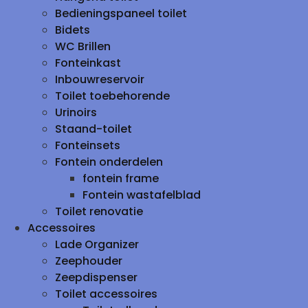
Bedieningspaneel toilet
Bidets
WC Brillen
Fonteinkast
Inbouwreservoir
Toilet toebehorende
Urinoirs
Staand-toilet
Fonteinsets
Fontein onderdelen
fontein frame
Fontein wastafelblad
Toilet renovatie
Accessoires
Lade Organizer
Zeephouder
Zeepdispenser
Toilet accessoires