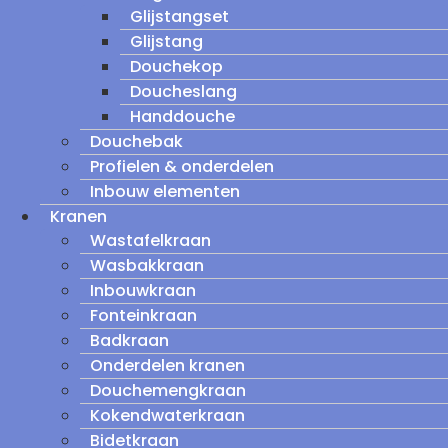
Glijstangset
Glijstang
Douchekop
Doucheslang
Handdouche
Douchebak
Profielen & onderdelen
Inbouw elementen
Kranen
Wastafelkraan
Wasbakkraan
Inbouwkraan
Fonteinkraan
Badkraan
Onderdelen kranen
Douchemengkraan
Kokendwaterkraan
Bidetkraan