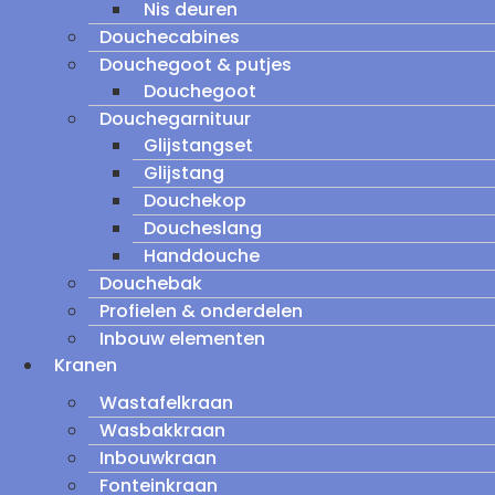
Nis deuren
Douchecabines
Douchegoot & putjes
Douchegoot
Douchegarnituur
Glijstangset
Glijstang
Douchekop
Doucheslang
Handdouche
Douchebak
Profielen & onderdelen
Inbouw elementen
Kranen
Wastafelkraan
Wasbakkraan
Inbouwkraan
Fonteinkraan