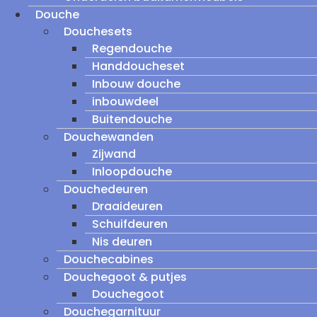
Douche
Douchesets
Regendouche
Handdoucheset
Inbouw douche
inbouwdeel
Buitendouche
Douchewanden
Zijwand
Inloopdouche
Douchedeuren
Draaideuren
Schuifdeuren
Nis deuren
Douchecabines
Douchegoot & putjes
Douchegoot
Douchegarnituur