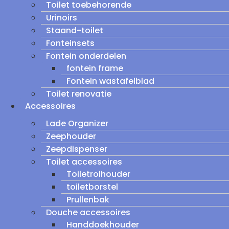
Toilet toebehorende
Urinoirs
Staand-toilet
Fonteinsets
Fontein onderdelen
fontein frame
Fontein wastafelblad
Toilet renovatie
Accessoires
Lade Organizer
Zeephouder
Zeepdispenser
Toilet accessoires
Toiletrolhouder
toiletborstel
Prullenbak
Douche accessoires
Handdoekhouder