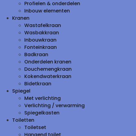
Profielen & onderdelen
Inbouw elementen
Kranen
Wastafelkraan
Wasbakkraan
Inbouwkraan
Fonteinkraan
Badkraan
Onderdelen kranen
Douchemengkraan
Kokendwaterkraan
Bidetkraan
Spiegel
Met verlichting
Verlichting / verwarming
Spiegelkasten
Toiletten
Toiletset
Hangend toilet