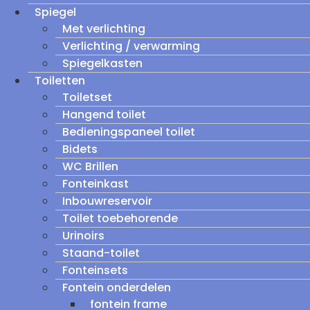
Spiegel
Met verlichting
Verlichting / verwarming
Spiegelkasten
Toiletten
Toiletset
Hangend toilet
Bedieningspaneel toilet
Bidets
WC Brillen
Fonteinkast
Inbouwreservoir
Toilet toebehorende
Urinoirs
Staand-toilet
Fonteinsets
Fontein onderdelen
fontein frame