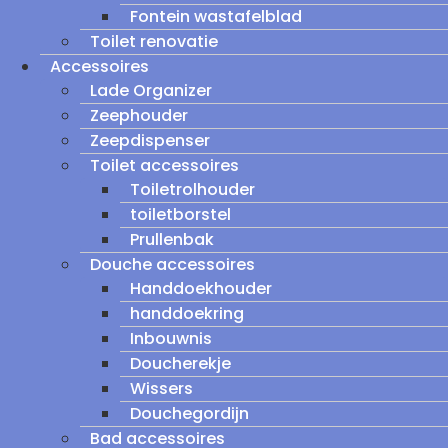
Fontein wastafelblad
Toilet renovatie
Accessoires
Lade Organizer
Zeephouder
Zeepdispenser
Toilet accessoires
Toiletrolhouder
toiletborstel
Prullenbak
Douche accessoires
Handdoekhouder
handdoekring
Inbouwnis
Doucherekje
Wissers
Douchegordijn
Bad accessoires