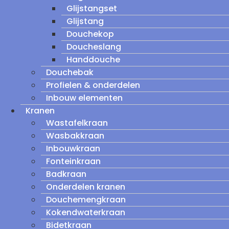
Glijstangset
Glijstang
Douchekop
Doucheslang
Handdouche
Douchebak
Profielen & onderdelen
Inbouw elementen
Kranen
Wastafelkraan
Wasbakkraan
Inbouwkraan
Fonteinkraan
Badkraan
Onderdelen kranen
Douchemengkraan
Kokendwaterkraan
Bidetkraan