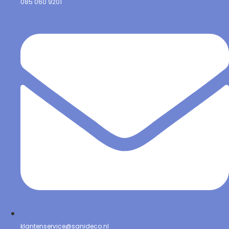
085 060 9201
klantenservice@sanideco.nl