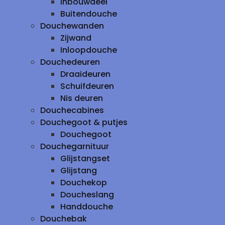
inbouwdeel
Buitendouche
Douchewanden
Zijwand
Inloopdouche
Douchedeuren
Draaideuren
Schuifdeuren
Nis deuren
Douchecabines
Douchegoot & putjes
Douchegoot
Douchegarnituur
Glijstangset
Glijstang
Douchekop
Doucheslang
Handdouche
Douchebak