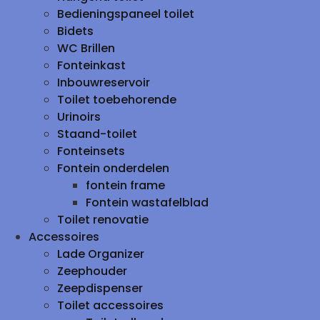
Bedieningspaneel toilet
Bidets
WC Brillen
Fonteinkast
Inbouwreservoir
Toilet toebehorende
Urinoirs
Staand-toilet
Fonteinsets
Fontein onderdelen
fontein frame
Fontein wastafelblad
Toilet renovatie
Accessoires
Lade Organizer
Zeephouder
Zeepdispenser
Toilet accessoires