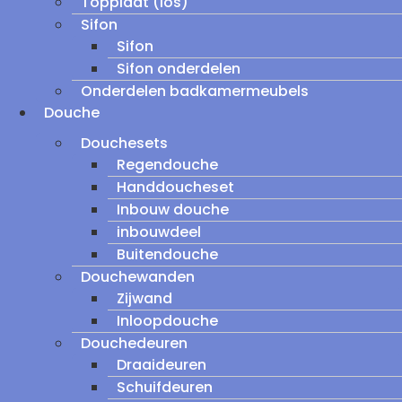
Topplaat (los)
Sifon
Sifon
Sifon onderdelen
Onderdelen badkamermeubels
Douche
Douchesets
Regendouche
Handdoucheset
Inbouw douche
inbouwdeel
Buitendouche
Douchewanden
Zijwand
Inloopdouche
Douchedeuren
Draaideuren
Schuifdeuren