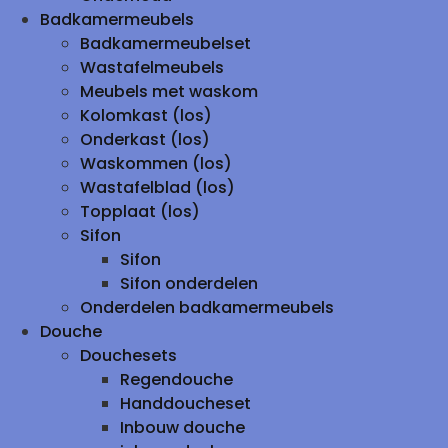
Badkamermeubels
Badkamermeubelset
Wastafelmeubels
Meubels met waskom
Kolomkast (los)
Onderkast (los)
Waskommen (los)
Wastafelblad (los)
Topplaat (los)
Sifon
Sifon
Sifon onderdelen
Onderdelen badkamermeubels
Douche
Douchesets
Regendouche
Handdoucheset
Inbouw douche