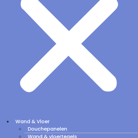
Wand & Vloer
Douchepanelen
Wand & vloertegels