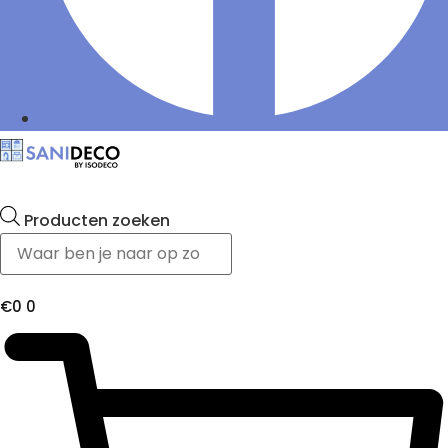
Producten zoeken
€
0
0