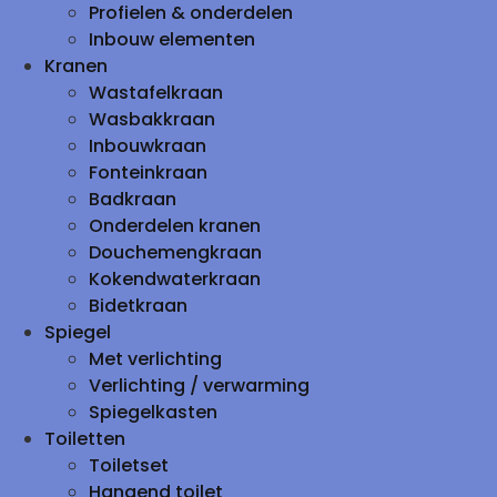
Profielen & onderdelen
Inbouw elementen
Kranen
Wastafelkraan
Wasbakkraan
Inbouwkraan
Fonteinkraan
Badkraan
Onderdelen kranen
Douchemengkraan
Kokendwaterkraan
Bidetkraan
Spiegel
Met verlichting
Verlichting / verwarming
Spiegelkasten
Toiletten
Toiletset
Hangend toilet