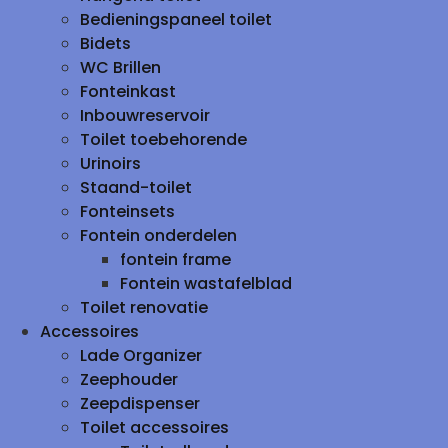
Bedieningspaneel toilet
Bidets
WC Brillen
Fonteinkast
Inbouwreservoir
Toilet toebehorende
Urinoirs
Staand-toilet
Fonteinsets
Fontein onderdelen
fontein frame
Fontein wastafelblad
Toilet renovatie
Accessoires
Lade Organizer
Zeephouder
Zeepdispenser
Toilet accessoires