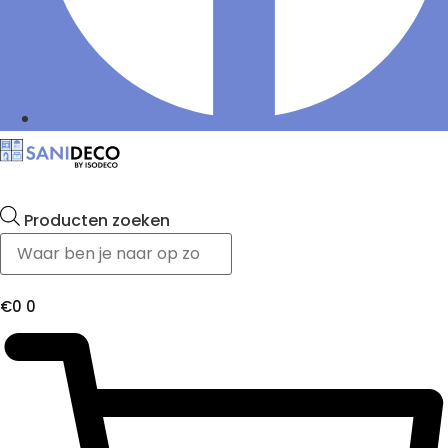
Producten zoeken
€
0
0