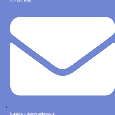
085 060 9201
klantenservice@sanideco.nl