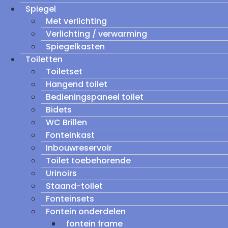
Spiegel
Met verlichting
Verlichting / verwarming
Spiegelkasten
Toiletten
Toiletset
Hangend toilet
Bedieningspaneel toilet
Bidets
WC Brillen
Fonteinkast
Inbouwreservoir
Toilet toebehorende
Urinoirs
Staand-toilet
Fonteinsets
Fontein onderdelen
fontein frame