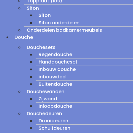
Topplaat (los)
Sifon
Sifon
Sifon onderdelen
Onderdelen badkamermeubels
Douche
Douchesets
Regendouche
Handdoucheset
Inbouw douche
inbouwdeel
Buitendouche
Douchewanden
Zijwand
Inloopdouche
Douchedeuren
Draaideuren
Schuifdeuren