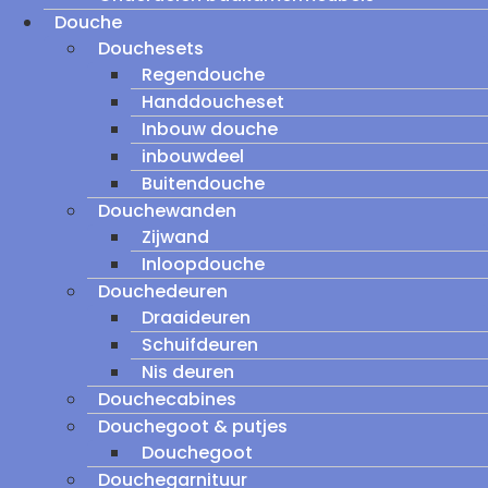
Douche
Douchesets
Regendouche
Handdoucheset
Inbouw douche
inbouwdeel
Buitendouche
Douchewanden
Zijwand
Inloopdouche
Douchedeuren
Draaideuren
Schuifdeuren
Nis deuren
Douchecabines
Douchegoot & putjes
Douchegoot
Douchegarnituur