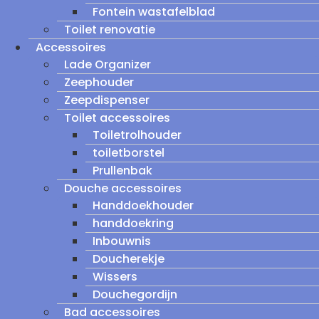
Fontein wastafelblad
Toilet renovatie
Accessoires
Lade Organizer
Zeephouder
Zeepdispenser
Toilet accessoires
Toiletrolhouder
toiletborstel
Prullenbak
Douche accessoires
Handdoekhouder
handdoekring
Inbouwnis
Doucherekje
Wissers
Douchegordijn
Bad accessoires