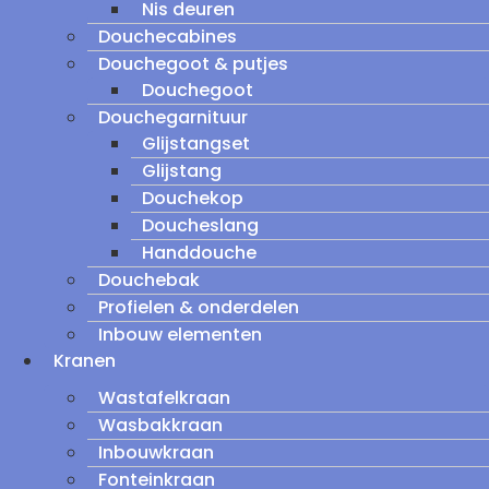
Nis deuren
Douchecabines
Douchegoot & putjes
Douchegoot
Douchegarnituur
Glijstangset
Glijstang
Douchekop
Doucheslang
Handdouche
Douchebak
Profielen & onderdelen
Inbouw elementen
Kranen
Wastafelkraan
Wasbakkraan
Inbouwkraan
Fonteinkraan