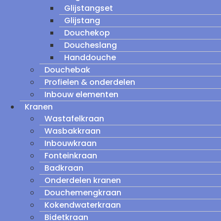
Glijstangset
Glijstang
Douchekop
Doucheslang
Handdouche
Douchebak
Profielen & onderdelen
Inbouw elementen
Kranen
Wastafelkraan
Wasbakkraan
Inbouwkraan
Fonteinkraan
Badkraan
Onderdelen kranen
Douchemengkraan
Kokendwaterkraan
Bidetkraan