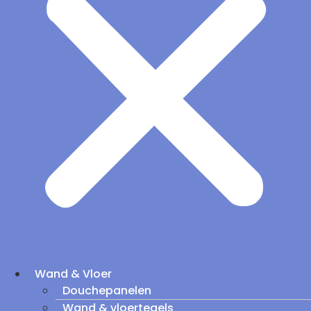
Wand & Vloer
Douchepanelen
Wand & vloertegels