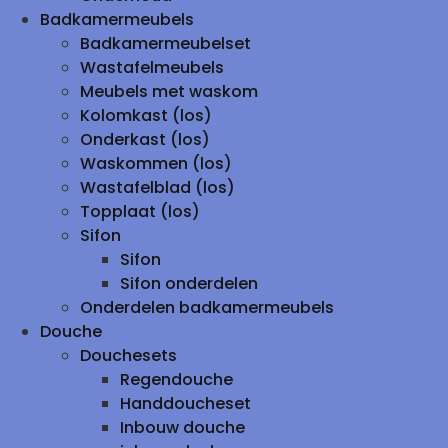
Badkamermeubels
Badkamermeubelset
Wastafelmeubels
Meubels met waskom
Kolomkast (los)
Onderkast (los)
Waskommen (los)
Wastafelblad (los)
Topplaat (los)
Sifon
Sifon
Sifon onderdelen
Onderdelen badkamermeubels
Douche
Douchesets
Regendouche
Handdoucheset
Inbouw douche