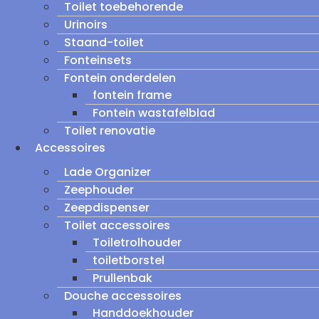
Toilet toebehorende
Urinoirs
Staand-toilet
Fonteinsets
Fontein onderdelen
fontein frame
Fontein wastafelblad
Toilet renovatie
Accessoires
Lade Organizer
Zeephouder
Zeepdispenser
Toilet accessoires
Toiletrolhouder
toiletborstel
Prullenbak
Douche accessoires
Handdoekhouder