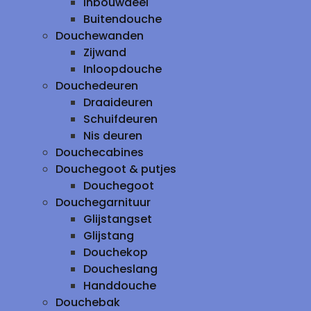
inbouwdeel
Buitendouche
Douchewanden
Zijwand
Inloopdouche
Douchedeuren
Draaideuren
Schuifdeuren
Nis deuren
Douchecabines
Douchegoot & putjes
Douchegoot
Douchegarnituur
Glijstangset
Glijstang
Douchekop
Doucheslang
Handdouche
Douchebak