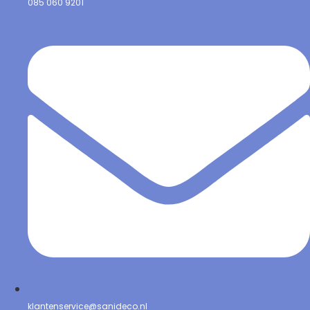
085 060 9201
klantenservice@sanideco.nl