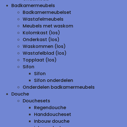
Badkamermeubels
Badkamermeubelset
Wastafelmeubels
Meubels met waskom
Kolomkast (los)
Onderkast (los)
Waskommen (los)
Wastafelblad (los)
Topplaat (los)
Sifon
Sifon
Sifon onderdelen
Onderdelen badkamermeubels
Douche
Douchesets
Regendouche
Handdoucheset
Inbouw douche