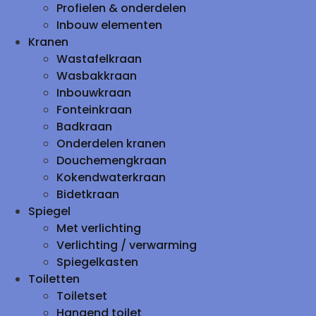
Profielen & onderdelen
Inbouw elementen
Kranen
Wastafelkraan
Wasbakkraan
Inbouwkraan
Fonteinkraan
Badkraan
Onderdelen kranen
Douchemengkraan
Kokendwaterkraan
Bidetkraan
Spiegel
Met verlichting
Verlichting / verwarming
Spiegelkasten
Toiletten
Toiletset
Hangend toilet