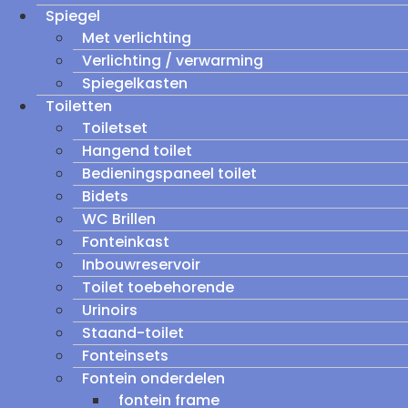
Spiegel
Met verlichting
Verlichting / verwarming
Spiegelkasten
Toiletten
Toiletset
Hangend toilet
Bedieningspaneel toilet
Bidets
WC Brillen
Fonteinkast
Inbouwreservoir
Toilet toebehorende
Urinoirs
Staand-toilet
Fonteinsets
Fontein onderdelen
fontein frame