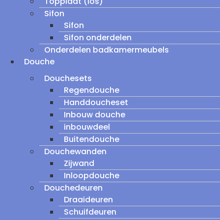
Topplaat (los)
Sifon
Sifon
Sifon onderdelen
Onderdelen badkamermeubels
Douche
Douchesets
Regendouche
Handdoucheset
Inbouw douche
inbouwdeel
Buitendouche
Douchewanden
Zijwand
Inloopdouche
Douchedeuren
Draaideuren
Schuifdeuren