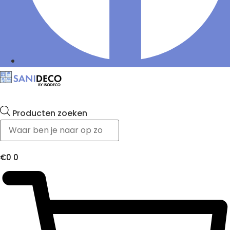
Producten zoeken
€
0
0