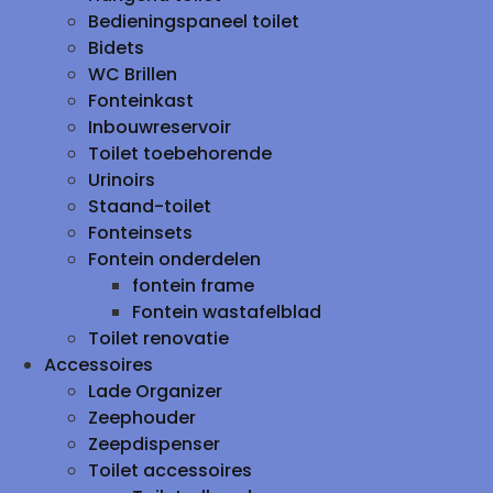
Bedieningspaneel toilet
Bidets
WC Brillen
Fonteinkast
Inbouwreservoir
Toilet toebehorende
Urinoirs
Staand-toilet
Fonteinsets
Fontein onderdelen
fontein frame
Fontein wastafelblad
Toilet renovatie
Accessoires
Lade Organizer
Zeephouder
Zeepdispenser
Toilet accessoires