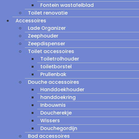
Fontein wastafelblad
Toilet renovatie
Accessoires
Lade Organizer
Zeephouder
Zeepdispenser
Toilet accessoires
Toiletrolhouder
toiletborstel
Prullenbak
Douche accessoires
Handdoekhouder
handdoekring
Inbouwnis
Doucherekje
Wissers
Douchegordijn
Bad accessoires