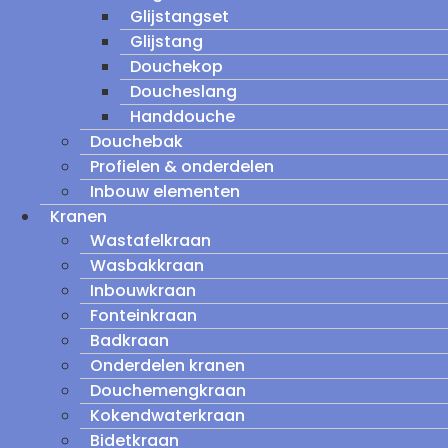
Glijstangset
Glijstang
Douchekop
Doucheslang
Handdouche
Douchebak
Profielen & onderdelen
Inbouw elementen
Kranen
Wastafelkraan
Wasbakkraan
Inbouwkraan
Fonteinkraan
Badkraan
Onderdelen kranen
Douchemengkraan
Kokendwaterkraan
Bidetkraan