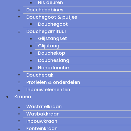
Nis deuren
Douchecabines
Douchegoot & putjes
Douchegoot
Douchegarnituur
Glijstangset
Glijstang
Douchekop
Doucheslang
Handdouche
Douchebak
Profielen & onderdelen
Inbouw elementen
Kranen
Wastafelkraan
Wasbakkraan
Inbouwkraan
Fonteinkraan