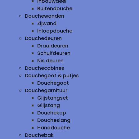
inbouwdeel
Buitendouche
Douchewanden
Zijwand
Inloopdouche
Douchedeuren
Draaideuren
Schuifdeuren
Nis deuren
Douchecabines
Douchegoot & putjes
Douchegoot
Douchegarnituur
Glijstangset
Glijstang
Douchekop
Doucheslang
Handdouche
Douchebak