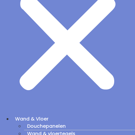
Wand & Vloer
Douchepanelen
Wand & vloertegels