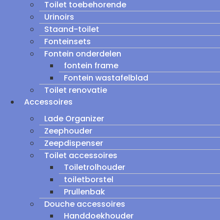
Toilet toebehorende
Urinoirs
Staand-toilet
Fonteinsets
Fontein onderdelen
fontein frame
Fontein wastafelblad
Toilet renovatie
Accessoires
Lade Organizer
Zeephouder
Zeepdispenser
Toilet accessoires
Toiletrolhouder
toiletborstel
Prullenbak
Douche accessoires
Handdoekhouder