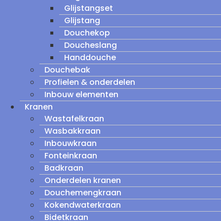
Glijstangset
Glijstang
Douchekop
Doucheslang
Handdouche
Douchebak
Profielen & onderdelen
Inbouw elementen
Kranen
Wastafelkraan
Wasbakkraan
Inbouwkraan
Fonteinkraan
Badkraan
Onderdelen kranen
Douchemengkraan
Kokendwaterkraan
Bidetkraan