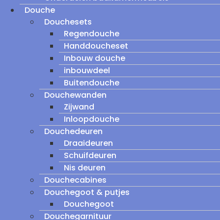
Douche
Douchesets
Regendouche
Handdoucheset
Inbouw douche
inbouwdeel
Buitendouche
Douchewanden
Zijwand
Inloopdouche
Douchedeuren
Draaideuren
Schuifdeuren
Nis deuren
Douchecabines
Douchegoot & putjes
Douchegoot
Douchegarnituur