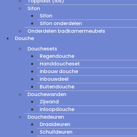
Topplaat (los)
Sifon
Sifon
Sifon onderdelen
Onderdelen badkamermeubels
Douche
Douchesets
Regendouche
Handdoucheset
Inbouw douche
inbouwdeel
Buitendouche
Douchewanden
Zijwand
Inloopdouche
Douchedeuren
Draaideuren
Schuifdeuren