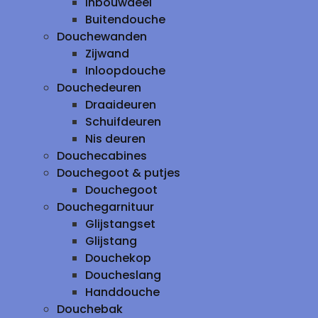
inbouwdeel
Buitendouche
Douchewanden
Zijwand
Inloopdouche
Douchedeuren
Draaideuren
Schuifdeuren
Nis deuren
Douchecabines
Douchegoot & putjes
Douchegoot
Douchegarnituur
Glijstangset
Glijstang
Douchekop
Doucheslang
Handdouche
Douchebak