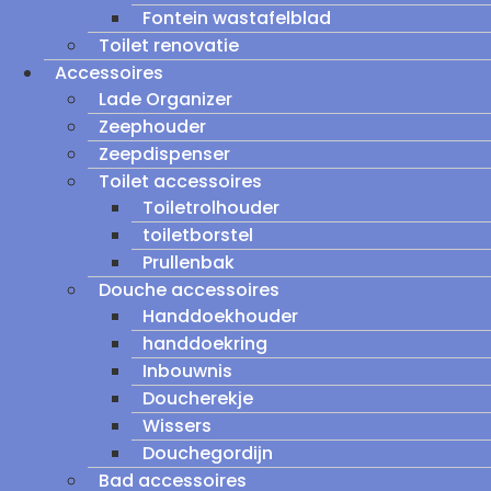
Fontein wastafelblad
Toilet renovatie
Accessoires
Lade Organizer
Zeephouder
Zeepdispenser
Toilet accessoires
Toiletrolhouder
toiletborstel
Prullenbak
Douche accessoires
Handdoekhouder
handdoekring
Inbouwnis
Doucherekje
Wissers
Douchegordijn
Bad accessoires