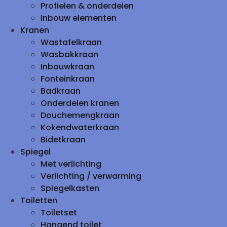
Profielen & onderdelen
Inbouw elementen
Kranen
Wastafelkraan
Wasbakkraan
Inbouwkraan
Fonteinkraan
Badkraan
Onderdelen kranen
Douchemengkraan
Kokendwaterkraan
Bidetkraan
Spiegel
Met verlichting
Verlichting / verwarming
Spiegelkasten
Toiletten
Toiletset
Hangend toilet