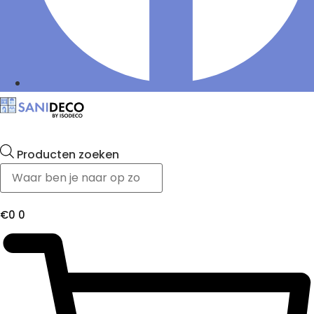
Producten zoeken
€
0
0