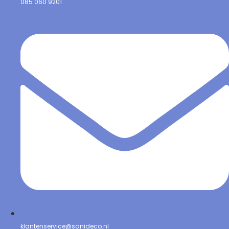
085 060 9201
klantenservice@sanideco.nl