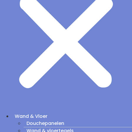
Wand & Vloer
Douchepanelen
Wand & vloertegels