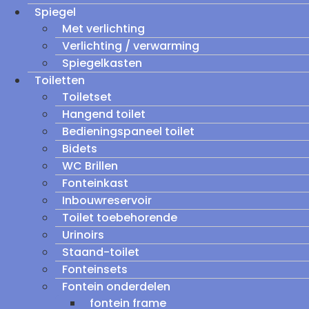
Spiegel
Met verlichting
Verlichting / verwarming
Spiegelkasten
Toiletten
Toiletset
Hangend toilet
Bedieningspaneel toilet
Bidets
WC Brillen
Fonteinkast
Inbouwreservoir
Toilet toebehorende
Urinoirs
Staand-toilet
Fonteinsets
Fontein onderdelen
fontein frame