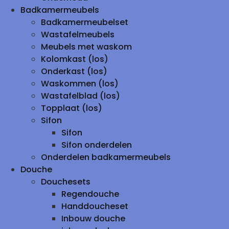
Badkamermeubels
Badkamermeubelset
Wastafelmeubels
Meubels met waskom
Kolomkast (los)
Onderkast (los)
Waskommen (los)
Wastafelblad (los)
Topplaat (los)
Sifon
Sifon
Sifon onderdelen
Onderdelen badkamermeubels
Douche
Douchesets
Regendouche
Handdoucheset
Inbouw douche