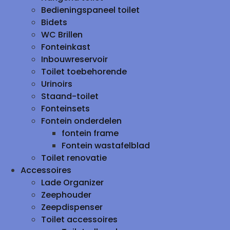
Bedieningspaneel toilet
Bidets
WC Brillen
Fonteinkast
Inbouwreservoir
Toilet toebehorende
Urinoirs
Staand-toilet
Fonteinsets
Fontein onderdelen
fontein frame
Fontein wastafelblad
Toilet renovatie
Accessoires
Lade Organizer
Zeephouder
Zeepdispenser
Toilet accessoires