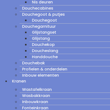
Nis deuren
Douchecabines
Douchegoot & putjes
Douchegoot
Douchegarnituur
Glijstangset
Glijstang
Douchekop
Doucheslang
Handdouche
Douchebak
Profielen & onderdelen
Inbouw elementen
Kranen
Wastafelkraan
Wasbakkraan
Inbouwkraan
Fonteinkraan