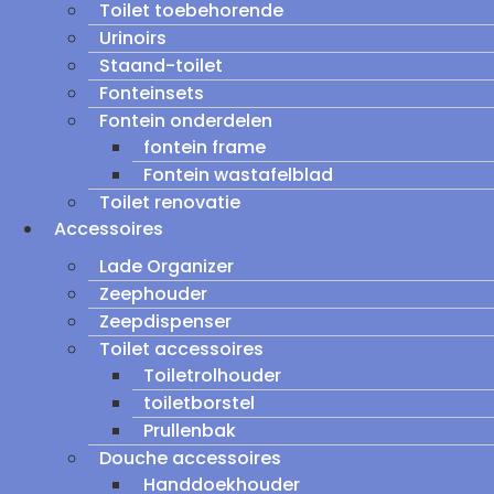
Toilet toebehorende
Urinoirs
Staand-toilet
Fonteinsets
Fontein onderdelen
fontein frame
Fontein wastafelblad
Toilet renovatie
Accessoires
Lade Organizer
Zeephouder
Zeepdispenser
Toilet accessoires
Toiletrolhouder
toiletborstel
Prullenbak
Douche accessoires
Handdoekhouder