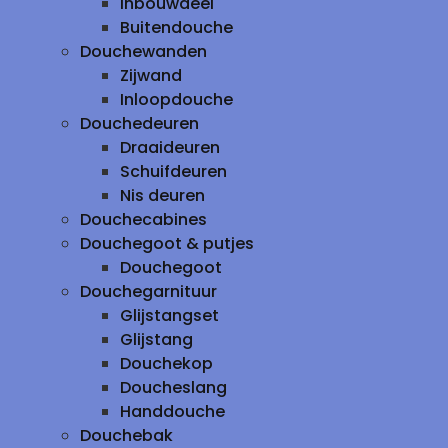
inbouwdeel
Buitendouche
Douchewanden
Zijwand
Inloopdouche
Douchedeuren
Draaideuren
Schuifdeuren
Nis deuren
Douchecabines
Douchegoot & putjes
Douchegoot
Douchegarnituur
Glijstangset
Glijstang
Douchekop
Doucheslang
Handdouche
Douchebak