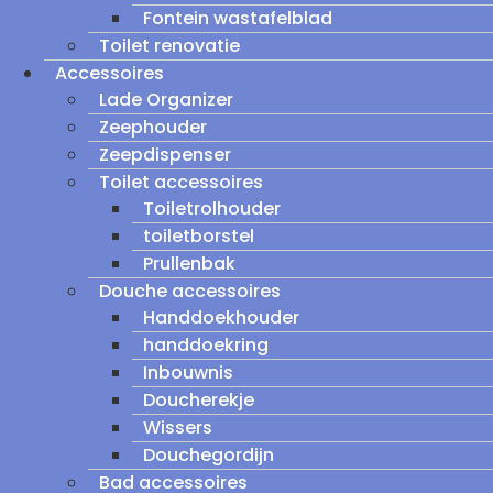
Fontein wastafelblad
Toilet renovatie
Accessoires
Lade Organizer
Zeephouder
Zeepdispenser
Toilet accessoires
Toiletrolhouder
toiletborstel
Prullenbak
Douche accessoires
Handdoekhouder
handdoekring
Inbouwnis
Doucherekje
Wissers
Douchegordijn
Bad accessoires