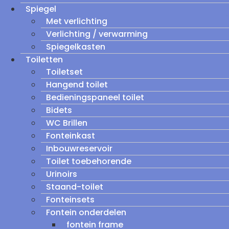
Spiegel
Met verlichting
Verlichting / verwarming
Spiegelkasten
Toiletten
Toiletset
Hangend toilet
Bedieningspaneel toilet
Bidets
WC Brillen
Fonteinkast
Inbouwreservoir
Toilet toebehorende
Urinoirs
Staand-toilet
Fonteinsets
Fontein onderdelen
fontein frame