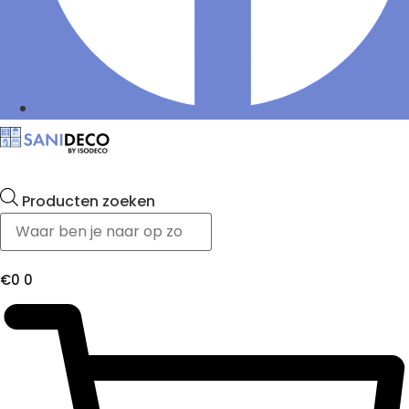
Producten zoeken
€
0
0