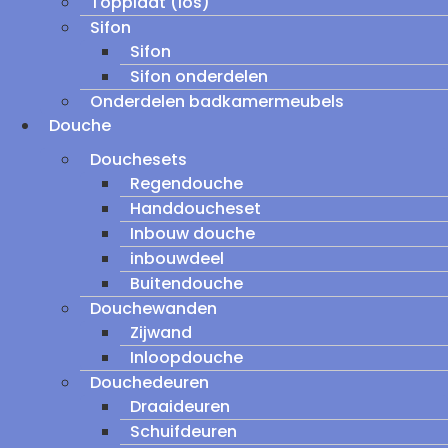
Topplaat (los)
Sifon
Sifon
Sifon onderdelen
Onderdelen badkamermeubels
Douche
Douchesets
Regendouche
Handdoucheset
Inbouw douche
inbouwdeel
Buitendouche
Douchewanden
Zijwand
Inloopdouche
Douchedeuren
Draaideuren
Schuifdeuren