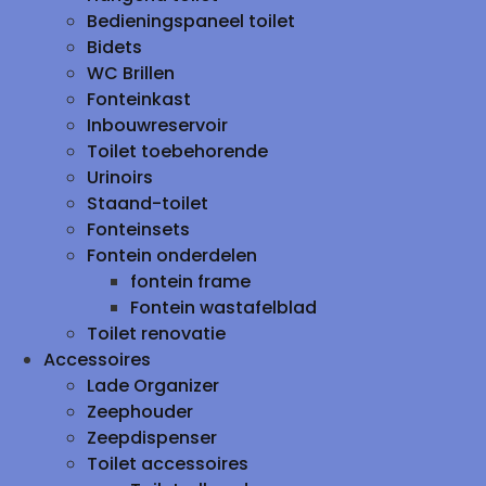
Bedieningspaneel toilet
Bidets
WC Brillen
Fonteinkast
Inbouwreservoir
Toilet toebehorende
Urinoirs
Staand-toilet
Fonteinsets
Fontein onderdelen
fontein frame
Fontein wastafelblad
Toilet renovatie
Accessoires
Lade Organizer
Zeephouder
Zeepdispenser
Toilet accessoires