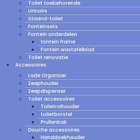
Toilet toebehorende
Urinoirs
Staand-toilet
Fonteinsets
Fontein onderdelen
fontein frame
Fontein wastafelblad
Toilet renovatie
Accessoires
Lade Organizer
Zeephouder
Zeepdispenser
Toilet accessoires
Toiletrolhouder
toiletborstel
Prullenbak
Douche accessoires
Handdoekhouder