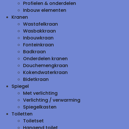
Profielen & onderdelen
Inbouw elementen
Kranen
Wastafelkraan
Wasbakkraan
Inbouwkraan
Fonteinkraan
Badkraan
Onderdelen kranen
Douchemengkraan
Kokendwaterkraan
Bidetkraan
Spiegel
Met verlichting
Verlichting / verwarming
Spiegelkasten
Toiletten
Toiletset
Hangend toilet