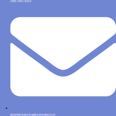
085 060 9201
klantenservice@sanideco.nl