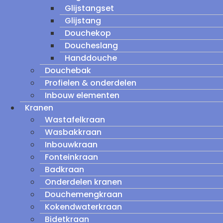
Glijstangset
Glijstang
Douchekop
Doucheslang
Handdouche
Douchebak
Profielen & onderdelen
Inbouw elementen
Kranen
Wastafelkraan
Wasbakkraan
Inbouwkraan
Fonteinkraan
Badkraan
Onderdelen kranen
Douchemengkraan
Kokendwaterkraan
Bidetkraan