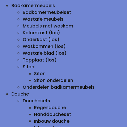
Badkamermeubels
Badkamermeubelset
Wastafelmeubels
Meubels met waskom
Kolomkast (los)
Onderkast (los)
Waskommen (los)
Wastafelblad (los)
Topplaat (los)
Sifon
Sifon
Sifon onderdelen
Onderdelen badkamermeubels
Douche
Douchesets
Regendouche
Handdoucheset
Inbouw douche