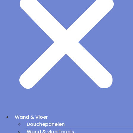
Wand & Vloer
Douchepanelen
Wand & vloertegels