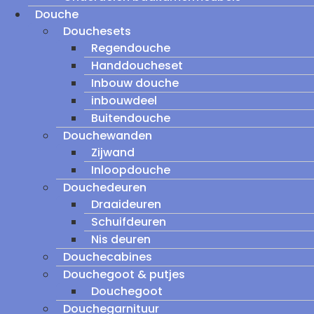
Douche
Douchesets
Regendouche
Handdoucheset
Inbouw douche
inbouwdeel
Buitendouche
Douchewanden
Zijwand
Inloopdouche
Douchedeuren
Draaideuren
Schuifdeuren
Nis deuren
Douchecabines
Douchegoot & putjes
Douchegoot
Douchegarnituur