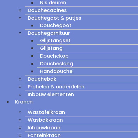
Nis deuren
Douchecabines
Douchegoot & putjes
Douchegoot
Douchegarnituur
Glijstangset
Glijstang
Douchekop
Doucheslang
Handdouche
Douchebak
Profielen & onderdelen
Inbouw elementen
Kranen
Wastafelkraan
Wasbakkraan
Inbouwkraan
Fonteinkraan