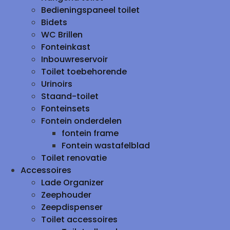
Bedieningspaneel toilet
Bidets
WC Brillen
Fonteinkast
Inbouwreservoir
Toilet toebehorende
Urinoirs
Staand-toilet
Fonteinsets
Fontein onderdelen
fontein frame
Fontein wastafelblad
Toilet renovatie
Accessoires
Lade Organizer
Zeephouder
Zeepdispenser
Toilet accessoires