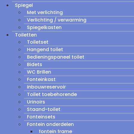
Spiegel
Met verlichting
Verlichting / verwarming
Spiegelkasten
Toiletten
Toiletset
Hangend toilet
Bedieningspaneel toilet
Bidets
WC Brillen
Fonteinkast
Inbouwreservoir
Toilet toebehorende
Urinoirs
Staand-toilet
Fonteinsets
Fontein onderdelen
fontein frame