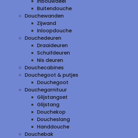
inbouwdeel
Buitendouche
Douchewanden
Zijwand
Inloopdouche
Douchedeuren
Draaideuren
Schuifdeuren
Nis deuren
Douchecabines
Douchegoot & putjes
Douchegoot
Douchegarnituur
Glijstangset
Glijstang
Douchekop
Doucheslang
Handdouche
Douchebak