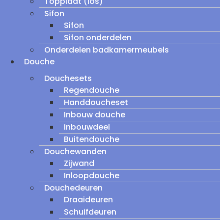
Topplaat (los)
Sifon
Sifon
Sifon onderdelen
Onderdelen badkamermeubels
Douche
Douchesets
Regendouche
Handdoucheset
Inbouw douche
inbouwdeel
Buitendouche
Douchewanden
Zijwand
Inloopdouche
Douchedeuren
Draaideuren
Schuifdeuren