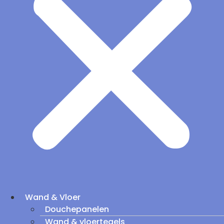
Wand & Vloer
Douchepanelen
Wand & vloertegels