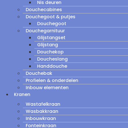
Nis deuren
Douchecabines
Douchegoot & putjes
Douchegoot
Douchegarnituur
Glijstangset
Glijstang
Douchekop
Doucheslang
Handdouche
Douchebak
Profielen & onderdelen
Inbouw elementen
Kranen
Wastafelkraan
Wasbakkraan
Inbouwkraan
Fonteinkraan