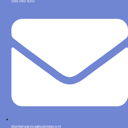
085 060 9201
klantenservice@sanideco.nl