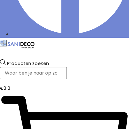
Producten zoeken
€
0
0