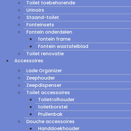
Toilet toebehorende
Urinoirs
Staand-toilet
Fonteinsets
Fontein onderdelen
fontein frame
Fontein wastafelblad
Toilet renovatie
Accessoires
Lade Organizer
Zeephouder
Zeepdispenser
Toilet accessoires
Toiletrolhouder
toiletborstel
Prullenbak
Douche accessoires
Handdoekhouder