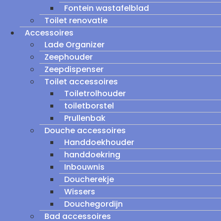
Fontein wastafelblad
Toilet renovatie
Accessoires
Lade Organizer
Zeephouder
Zeepdispenser
Toilet accessoires
Toiletrolhouder
toiletborstel
Prullenbak
Douche accessoires
Handdoekhouder
handdoekring
Inbouwnis
Doucherekje
Wissers
Douchegordijn
Bad accessoires