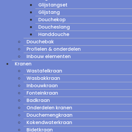
Glijstangset
Glijstang
Douchekop
Doucheslang
Handdouche
Douchebak
Profielen & onderdelen
Inbouw elementen
Kranen
Wastafelkraan
Wasbakkraan
Inbouwkraan
Fonteinkraan
Badkraan
Onderdelen kranen
Douchemengkraan
Kokendwaterkraan
Bidetkraan