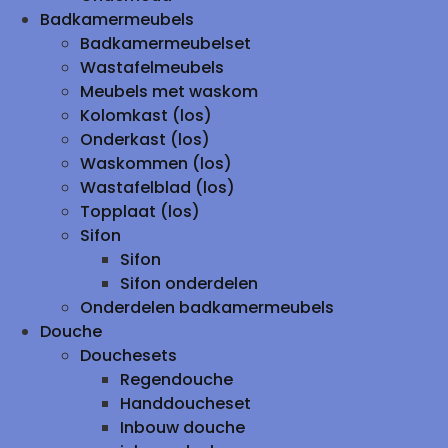
Badkamermeubels
Badkamermeubelset
Wastafelmeubels
Meubels met waskom
Kolomkast (los)
Onderkast (los)
Waskommen (los)
Wastafelblad (los)
Topplaat (los)
Sifon
Sifon
Sifon onderdelen
Onderdelen badkamermeubels
Douche
Douchesets
Regendouche
Handdoucheset
Inbouw douche