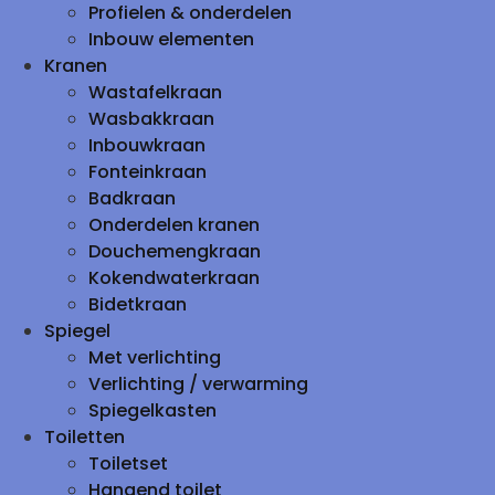
Profielen & onderdelen
Inbouw elementen
Kranen
Wastafelkraan
Wasbakkraan
Inbouwkraan
Fonteinkraan
Badkraan
Onderdelen kranen
Douchemengkraan
Kokendwaterkraan
Bidetkraan
Spiegel
Met verlichting
Verlichting / verwarming
Spiegelkasten
Toiletten
Toiletset
Hangend toilet