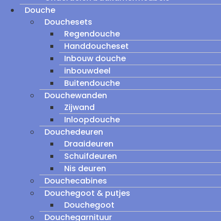
Douche
Douchesets
Regendouche
Handdoucheset
Inbouw douche
inbouwdeel
Buitendouche
Douchewanden
Zijwand
Inloopdouche
Douchedeuren
Draaideuren
Schuifdeuren
Nis deuren
Douchecabines
Douchegoot & putjes
Douchegoot
Douchegarnituur