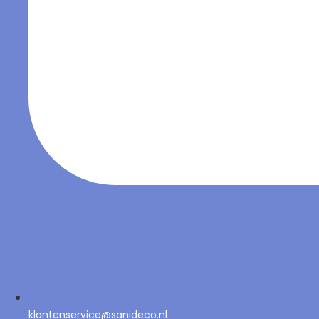
klantenservice@sanideco.nl