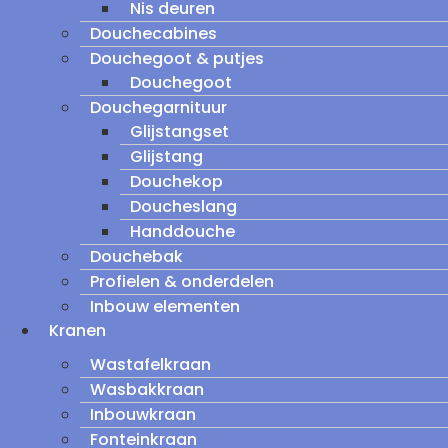
Nis deuren
Douchecabines
Douchegoot & putjes
Douchegoot
Douchegarnituur
Glijstangset
Glijstang
Douchekop
Doucheslang
Handdouche
Douchebak
Profielen & onderdelen
Inbouw elementen
Kranen
Wastafelkraan
Wasbakkraan
Inbouwkraan
Fonteinkraan