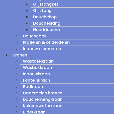
Glijstangset
Glijstang
Douchekop
Doucheslang
Handdouche
Douchebak
Profielen & onderdelen
Inbouw elementen
Kranen
Wastafelkraan
Wasbakkraan
Inbouwkraan
Fonteinkraan
Badkraan
Onderdelen kranen
Douchemengkraan
Kokendwaterkraan
Bidetkraan