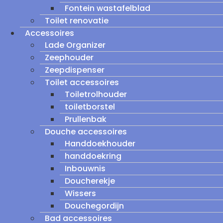
Fontein wastafelblad
Toilet renovatie
Accessoires
Lade Organizer
Zeephouder
Zeepdispenser
Toilet accessoires
Toiletrolhouder
toiletborstel
Prullenbak
Douche accessoires
Handdoekhouder
handdoekring
Inbouwnis
Doucherekje
Wissers
Douchegordijn
Bad accessoires