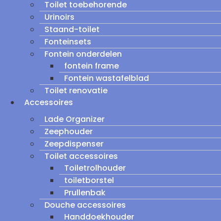
Toilet toebehorende
Urinoirs
Staand-toilet
Fonteinsets
Fontein onderdelen
fontein frame
Fontein wastafelblad
Toilet renovatie
Accessoires
Lade Organizer
Zeephouder
Zeepdispenser
Toilet accessoires
Toiletrolhouder
toiletborstel
Prullenbak
Douche accessoires
Handdoekhouder