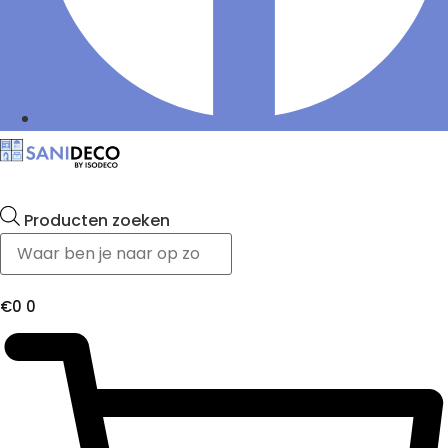
Producten zoeken
€
0
0