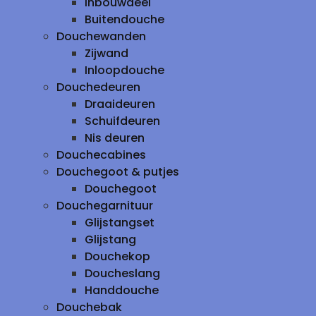
inbouwdeel
Buitendouche
Douchewanden
Zijwand
Inloopdouche
Douchedeuren
Draaideuren
Schuifdeuren
Nis deuren
Douchecabines
Douchegoot & putjes
Douchegoot
Douchegarnituur
Glijstangset
Glijstang
Douchekop
Doucheslang
Handdouche
Douchebak