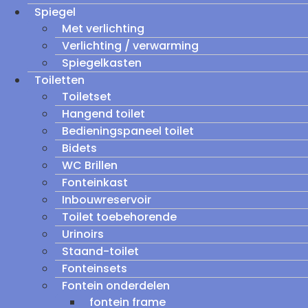
Spiegel
Met verlichting
Verlichting / verwarming
Spiegelkasten
Toiletten
Toiletset
Hangend toilet
Bedieningspaneel toilet
Bidets
WC Brillen
Fonteinkast
Inbouwreservoir
Toilet toebehorende
Urinoirs
Staand-toilet
Fonteinsets
Fontein onderdelen
fontein frame