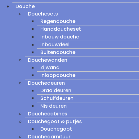
Douche
Douchesets
Regendouche
Handdoucheset
Inbouw douche
inbouwdeel
Buitendouche
Douchewanden
Zijwand
Inloopdouche
Douchedeuren
Draaideuren
Schuifdeuren
Nis deuren
Douchecabines
Douchegoot & putjes
Douchegoot
Douchegarnituur