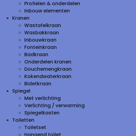
Profielen & onderdelen
Inbouw elementen
Kranen
Wastafelkraan
Wasbakkraan
Inbouwkraan
Fonteinkraan
Badkraan
Onderdelen kranen
Douchemengkraan
Kokendwaterkraan
Bidetkraan
Spiegel
Met verlichting
Verlichting / verwarming
Spiegelkasten
Toiletten
Toiletset
Hangend toilet