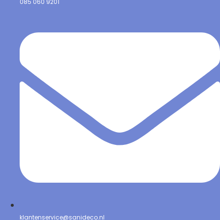
085 060 9201
klantenservice@sanideco.nl