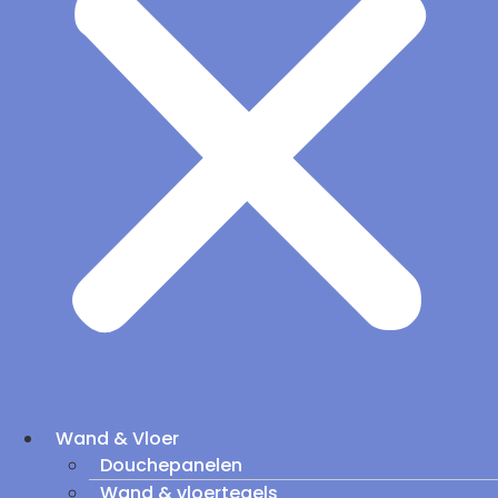
Wand & Vloer
Douchepanelen
Wand & vloertegels