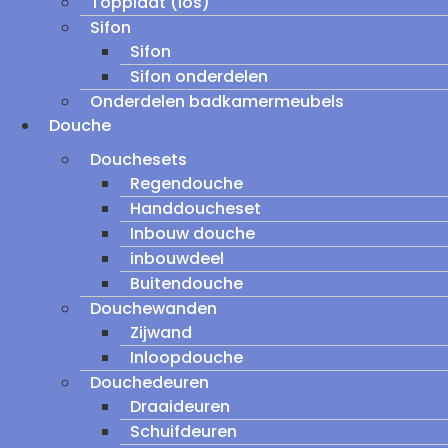
Topplaat (los)
Sifon
Sifon
Sifon onderdelen
Onderdelen badkamermeubels
Douche
Douchesets
Regendouche
Handdoucheset
Inbouw douche
inbouwdeel
Buitendouche
Douchewanden
Zijwand
Inloopdouche
Douchedeuren
Draaideuren
Schuifdeuren