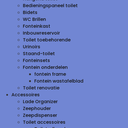
Bedieningspaneel toilet
Bidets
WC Brillen
Fonteinkast
Inbouwreservoir
Toilet toebehorende
Urinoirs
Staand-toilet
Fonteinsets
Fontein onderdelen
fontein frame
Fontein wastafelblad
Toilet renovatie
Accessoires
Lade Organizer
Zeephouder
Zeepdispenser
Toilet accessoires