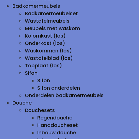
Badkamermeubels
Badkamermeubelset
Wastafelmeubels
Meubels met waskom
Kolomkast (los)
Onderkast (los)
Waskommen (los)
Wastafelblad (los)
Topplaat (los)
Sifon
Sifon
Sifon onderdelen
Onderdelen badkamermeubels
Douche
Douchesets
Regendouche
Handdoucheset
Inbouw douche