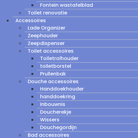
Fontein wastafelblad
Toilet renovatie
Accessoires
Lade Organizer
Zeephouder
Zeepdispenser
Toilet accessoires
Toiletrolhouder
toiletborstel
Prullenbak
Douche accessoires
Handdoekhouder
handdoekring
Inbouwnis
Doucherekje
Wissers
Douchegordijn
Bad accessoires