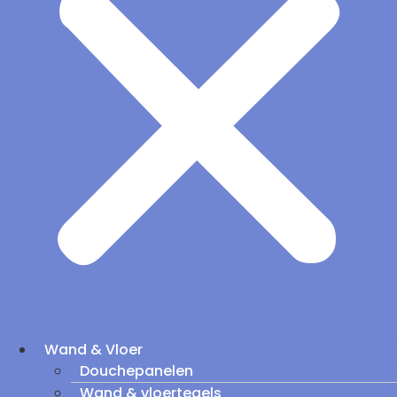
Wand & Vloer
Douchepanelen
Wand & vloertegels