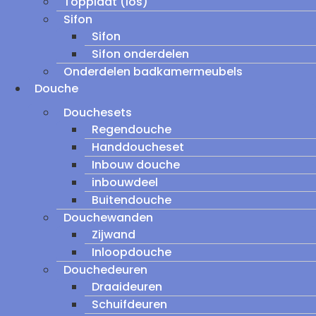
Topplaat (los)
Sifon
Sifon
Sifon onderdelen
Onderdelen badkamermeubels
Douche
Douchesets
Regendouche
Handdoucheset
Inbouw douche
inbouwdeel
Buitendouche
Douchewanden
Zijwand
Inloopdouche
Douchedeuren
Draaideuren
Schuifdeuren