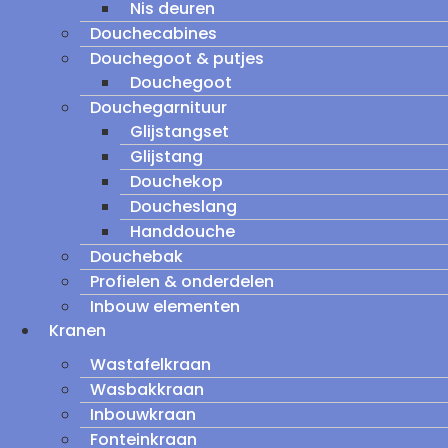
Nis deuren
Douchecabines
Douchegoot & putjes
Douchegoot
Douchegarnituur
Glijstangset
Glijstang
Douchekop
Doucheslang
Handdouche
Douchebak
Profielen & onderdelen
Inbouw elementen
Kranen
Wastafelkraan
Wasbakkraan
Inbouwkraan
Fonteinkraan