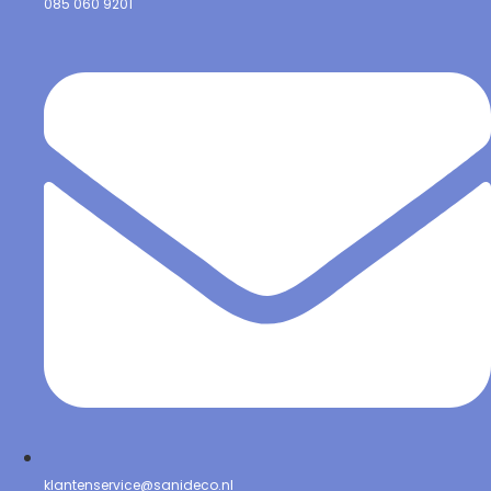
085 060 9201
klantenservice@sanideco.nl