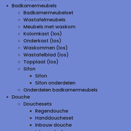
Badkamermeubels
Badkamermeubelset
Wastafelmeubels
Meubels met waskom
Kolomkast (los)
Onderkast (los)
Waskommen (los)
Wastafelblad (los)
Topplaat (los)
Sifon
Sifon
Sifon onderdelen
Onderdelen badkamermeubels
Douche
Douchesets
Regendouche
Handdoucheset
Inbouw douche