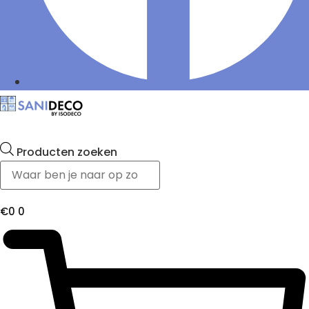
Producten zoeken
€
0
0