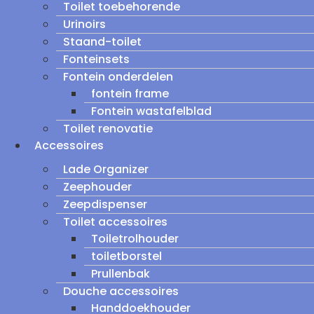
Toilet toebehorende
Urinoirs
Staand-toilet
Fonteinsets
Fontein onderdelen
fontein frame
Fontein wastafelblad
Toilet renovatie
Accessoires
Lade Organizer
Zeephouder
Zeepdispenser
Toilet accessoires
Toiletrolhouder
toiletborstel
Prullenbak
Douche accessoires
Handdoekhouder