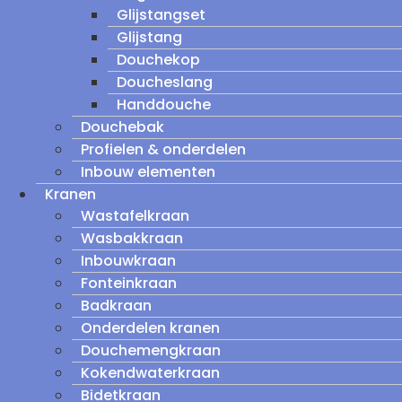
Glijstangset
Glijstang
Douchekop
Doucheslang
Handdouche
Douchebak
Profielen & onderdelen
Inbouw elementen
Kranen
Wastafelkraan
Wasbakkraan
Inbouwkraan
Fonteinkraan
Badkraan
Onderdelen kranen
Douchemengkraan
Kokendwaterkraan
Bidetkraan