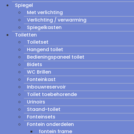
Spiegel
Met verlichting
Verlichting / verwarming
Spiegelkasten
Toiletten
Toiletset
Hangend toilet
Bedieningspaneel toilet
Bidets
WC Brillen
Fonteinkast
Inbouwreservoir
Toilet toebehorende
Urinoirs
Staand-toilet
Fonteinsets
Fontein onderdelen
fontein frame