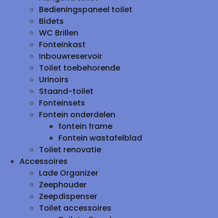
Bedieningspaneel toilet
Bidets
WC Brillen
Fonteinkast
Inbouwreservoir
Toilet toebehorende
Urinoirs
Staand-toilet
Fonteinsets
Fontein onderdelen
fontein frame
Fontein wastafelblad
Toilet renovatie
Accessoires
Lade Organizer
Zeephouder
Zeepdispenser
Toilet accessoires