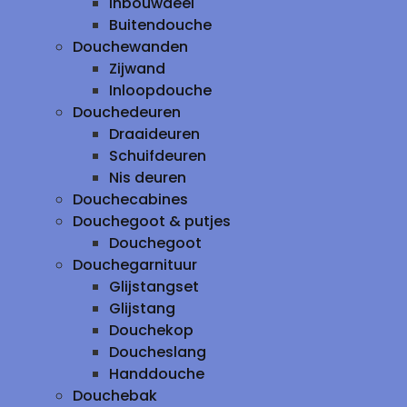
inbouwdeel
Buitendouche
Douchewanden
Zijwand
Inloopdouche
Douchedeuren
Draaideuren
Schuifdeuren
Nis deuren
Douchecabines
Douchegoot & putjes
Douchegoot
Douchegarnituur
Glijstangset
Glijstang
Douchekop
Doucheslang
Handdouche
Douchebak