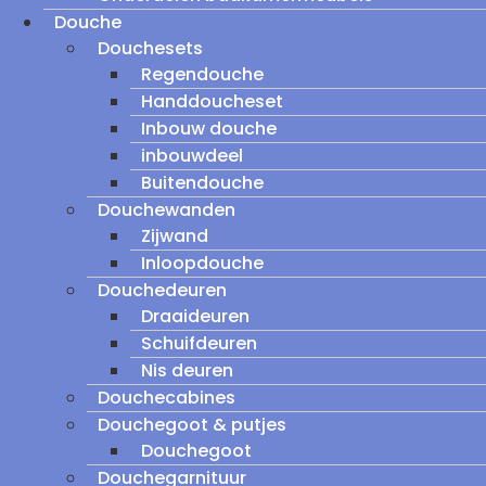
Douche
Douchesets
Regendouche
Handdoucheset
Inbouw douche
inbouwdeel
Buitendouche
Douchewanden
Zijwand
Inloopdouche
Douchedeuren
Draaideuren
Schuifdeuren
Nis deuren
Douchecabines
Douchegoot & putjes
Douchegoot
Douchegarnituur