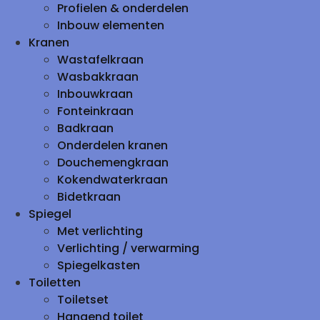
Profielen & onderdelen
Inbouw elementen
Kranen
Wastafelkraan
Wasbakkraan
Inbouwkraan
Fonteinkraan
Badkraan
Onderdelen kranen
Douchemengkraan
Kokendwaterkraan
Bidetkraan
Spiegel
Met verlichting
Verlichting / verwarming
Spiegelkasten
Toiletten
Toiletset
Hangend toilet