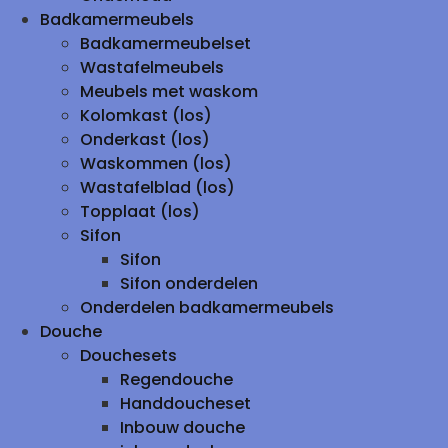
Badkamermeubels
Badkamermeubelset
Wastafelmeubels
Meubels met waskom
Kolomkast (los)
Onderkast (los)
Waskommen (los)
Wastafelblad (los)
Topplaat (los)
Sifon
Sifon
Sifon onderdelen
Onderdelen badkamermeubels
Douche
Douchesets
Regendouche
Handdoucheset
Inbouw douche