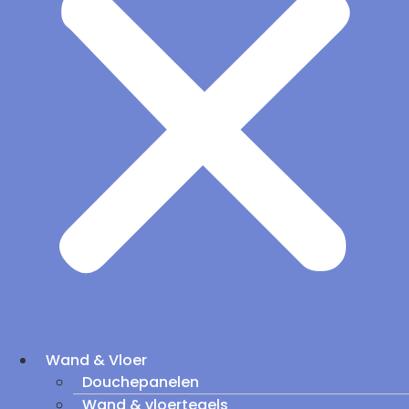
Wand & Vloer
Douchepanelen
Wand & vloertegels