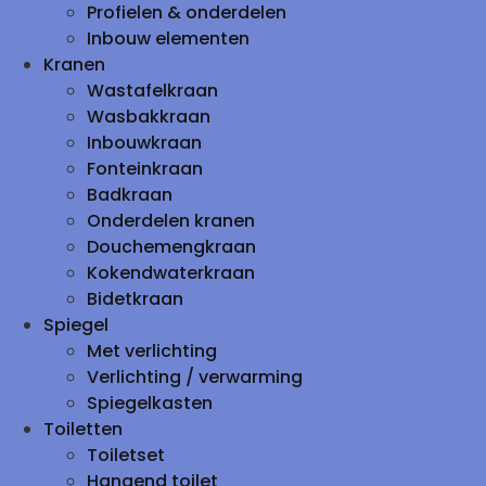
Profielen & onderdelen
Inbouw elementen
Kranen
Wastafelkraan
Wasbakkraan
Inbouwkraan
Fonteinkraan
Badkraan
Onderdelen kranen
Douchemengkraan
Kokendwaterkraan
Bidetkraan
Spiegel
Met verlichting
Verlichting / verwarming
Spiegelkasten
Toiletten
Toiletset
Hangend toilet