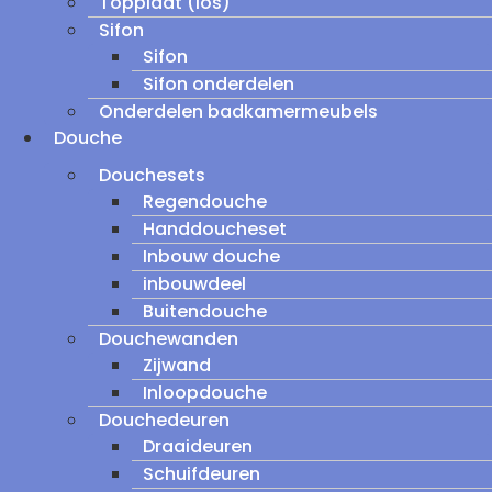
Topplaat (los)
Sifon
Sifon
Sifon onderdelen
Onderdelen badkamermeubels
Douche
Douchesets
Regendouche
Handdoucheset
Inbouw douche
inbouwdeel
Buitendouche
Douchewanden
Zijwand
Inloopdouche
Douchedeuren
Draaideuren
Schuifdeuren