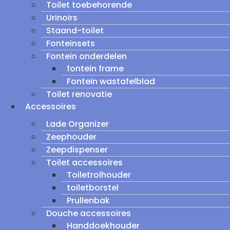
Toilet toebehorende
Urinoirs
Staand-toilet
Fonteinsets
Fontein onderdelen
fontein frame
Fontein wastafelblad
Toilet renovatie
Accessoires
Lade Organizer
Zeephouder
Zeepdispenser
Toilet accessoires
Toiletrolhouder
toiletborstel
Prullenbak
Douche accessoires
Handdoekhouder