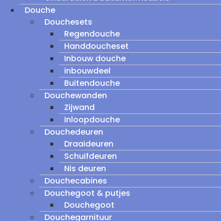
Douche
Douchesets
Regendouche
Handdoucheset
Inbouw douche
inbouwdeel
Buitendouche
Douchewanden
Zijwand
Inloopdouche
Douchedeuren
Draaideuren
Schuifdeuren
Nis deuren
Douchecabines
Douchegoot & putjes
Douchegoot
Douchegarnituur