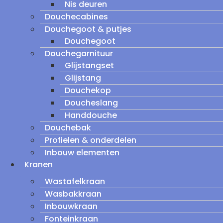
Nis deuren
Douchecabines
Douchegoot & putjes
Douchegoot
Douchegarnituur
Glijstangset
Glijstang
Douchekop
Doucheslang
Handdouche
Douchebak
Profielen & onderdelen
Inbouw elementen
Kranen
Wastafelkraan
Wasbakkraan
Inbouwkraan
Fonteinkraan