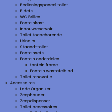
Bedieningspaneel toilet
Bidets
WC Brillen
Fonteinkast
Inbouwreservoir
Toilet toebehorende
Urinoirs
Staand-toilet
Fonteinsets
Fontein onderdelen
fontein frame
Fontein wastafelblad
Toilet renovatie
Accessoires
Lade Organizer
Zeephouder
Zeepdispenser
Toilet accessoires