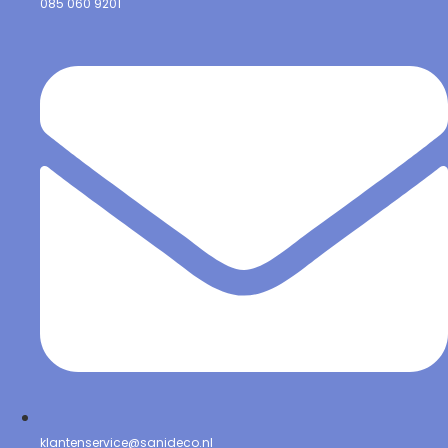
085 060 9201
klantenservice@sanideco.nl