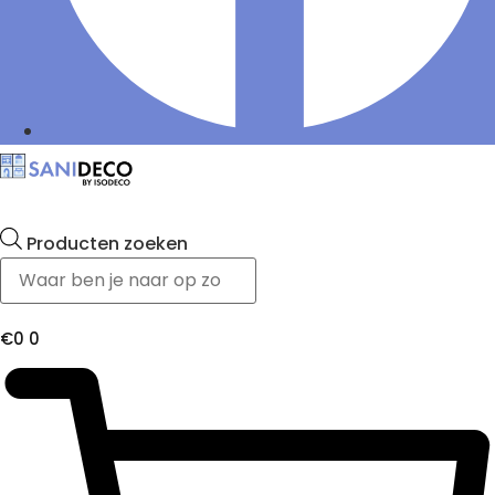
Producten zoeken
€
0
0