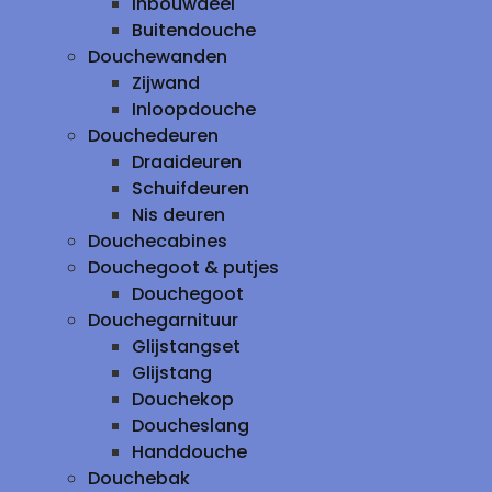
inbouwdeel
Buitendouche
Douchewanden
Zijwand
Inloopdouche
Douchedeuren
Draaideuren
Schuifdeuren
Nis deuren
Douchecabines
Douchegoot & putjes
Douchegoot
Douchegarnituur
Glijstangset
Glijstang
Douchekop
Doucheslang
Handdouche
Douchebak