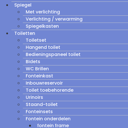
Spiegel
Met verlichting
Verlichting / verwarming
Spiegelkasten
Toiletten
Toiletset
Hangend toilet
Bedieningspaneel toilet
Bidets
WC Brillen
Fonteinkast
Inbouwreservoir
Toilet toebehorende
Urinoirs
Staand-toilet
Fonteinsets
Fontein onderdelen
fontein frame