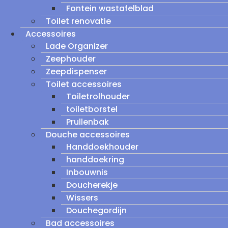
Fontein wastafelblad
Toilet renovatie
Accessoires
Lade Organizer
Zeephouder
Zeepdispenser
Toilet accessoires
Toiletrolhouder
toiletborstel
Prullenbak
Douche accessoires
Handdoekhouder
handdoekring
Inbouwnis
Doucherekje
Wissers
Douchegordijn
Bad accessoires