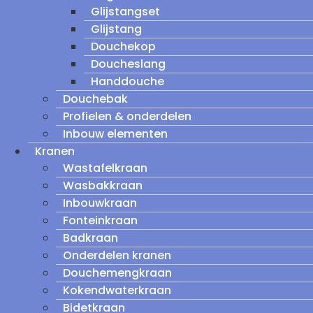
Glijstangset
Glijstang
Douchekop
Doucheslang
Handdouche
Douchebak
Profielen & onderdelen
Inbouw elementen
Kranen
Wastafelkraan
Wasbakkraan
Inbouwkraan
Fonteinkraan
Badkraan
Onderdelen kranen
Douchemengkraan
Kokendwaterkraan
Bidetkraan