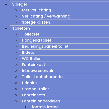
Spiegel
Met verlichting
Verlichting / verwarming
Spiegelkasten
Toiletten
Toiletset
Hangend toilet
Bedieningspaneel toilet
Bidets
WC Brillen
Fonteinkast
Inbouwreservoir
Toilet toebehorende
Urinoirs
Staand-toilet
Fonteinsets
Fontein onderdelen
fontein frame