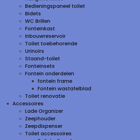
Bedieningspaneel toilet
Bidets
WC Brillen
Fonteinkast
Inbouwreservoir
Toilet toebehorende
Urinoirs
Staand-toilet
Fonteinsets
Fontein onderdelen
fontein frame
Fontein wastafelblad
Toilet renovatie
Accessoires
Lade Organizer
Zeephouder
Zeepdispenser
Toilet accessoires