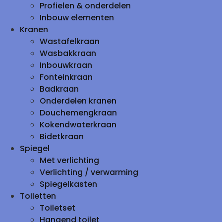
Profielen & onderdelen
Inbouw elementen
Kranen
Wastafelkraan
Wasbakkraan
Inbouwkraan
Fonteinkraan
Badkraan
Onderdelen kranen
Douchemengkraan
Kokendwaterkraan
Bidetkraan
Spiegel
Met verlichting
Verlichting / verwarming
Spiegelkasten
Toiletten
Toiletset
Hangend toilet