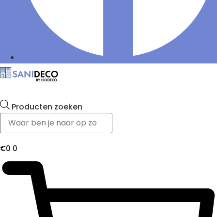
Producten zoeken
€
0
0