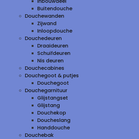
inbouwdeel
Buitendouche
Douchewanden
Zijwand
Inloopdouche
Douchedeuren
Draaideuren
Schuifdeuren
Nis deuren
Douchecabines
Douchegoot & putjes
Douchegoot
Douchegarnituur
Glijstangset
Glijstang
Douchekop
Doucheslang
Handdouche
Douchebak