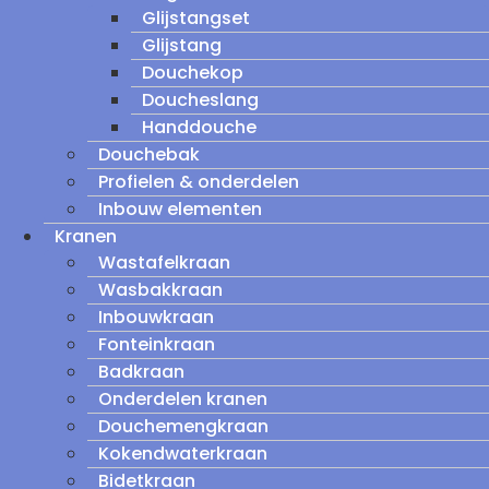
Glijstangset
Glijstang
Douchekop
Doucheslang
Handdouche
Douchebak
Profielen & onderdelen
Inbouw elementen
Kranen
Wastafelkraan
Wasbakkraan
Inbouwkraan
Fonteinkraan
Badkraan
Onderdelen kranen
Douchemengkraan
Kokendwaterkraan
Bidetkraan