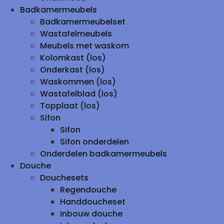
Badkamermeubels
Badkamermeubelset
Wastafelmeubels
Meubels met waskom
Kolomkast (los)
Onderkast (los)
Waskommen (los)
Wastafelblad (los)
Topplaat (los)
Sifon
Sifon
Sifon onderdelen
Onderdelen badkamermeubels
Douche
Douchesets
Regendouche
Handdoucheset
Inbouw douche