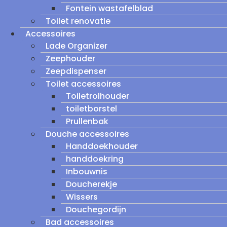
Fontein wastafelblad
Toilet renovatie
Accessoires
Lade Organizer
Zeephouder
Zeepdispenser
Toilet accessoires
Toiletrolhouder
toiletborstel
Prullenbak
Douche accessoires
Handdoekhouder
handdoekring
Inbouwnis
Doucherekje
Wissers
Douchegordijn
Bad accessoires