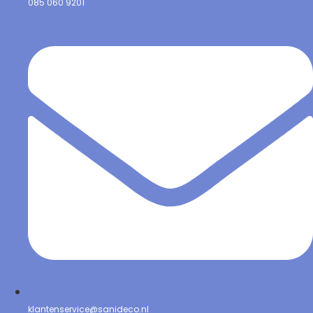
085 060 9201
klantenservice@sanideco.nl