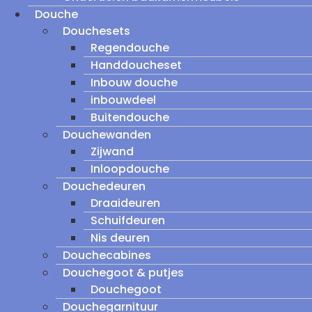
Douche
Douchesets
Regendouche
Handdoucheset
Inbouw douche
inbouwdeel
Buitendouche
Douchewanden
Zijwand
Inloopdouche
Douchedeuren
Draaideuren
Schuifdeuren
Nis deuren
Douchecabines
Douchegoot & putjes
Douchegoot
Douchegarnituur