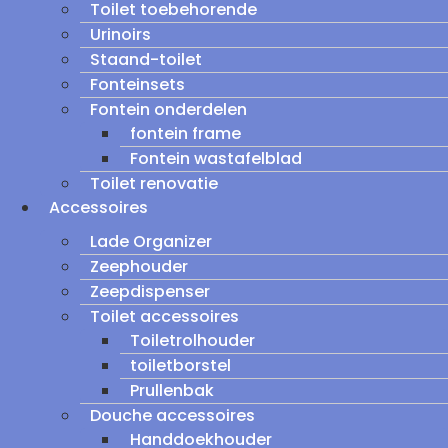
Toilet toebehorende
Urinoirs
Staand-toilet
Fonteinsets
Fontein onderdelen
fontein frame
Fontein wastafelblad
Toilet renovatie
Accessoires
Lade Organizer
Zeephouder
Zeepdispenser
Toilet accessoires
Toiletrolhouder
toiletborstel
Prullenbak
Douche accessoires
Handdoekhouder