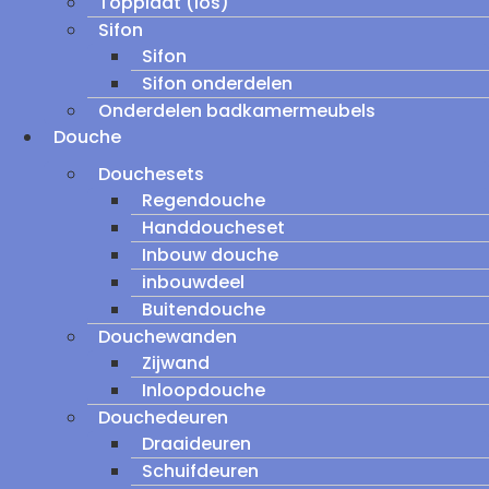
Topplaat (los)
Sifon
Sifon
Sifon onderdelen
Onderdelen badkamermeubels
Douche
Douchesets
Regendouche
Handdoucheset
Inbouw douche
inbouwdeel
Buitendouche
Douchewanden
Zijwand
Inloopdouche
Douchedeuren
Draaideuren
Schuifdeuren