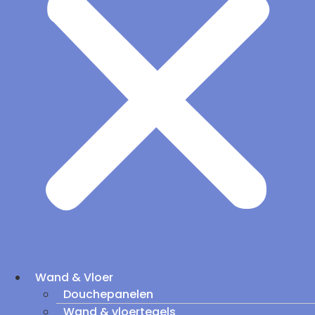
Wand & Vloer
Douchepanelen
Wand & vloertegels