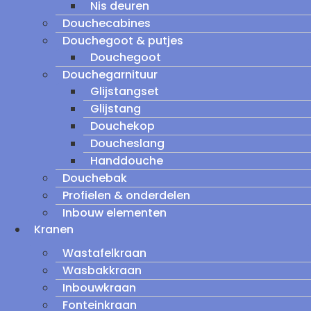
Nis deuren
Douchecabines
Douchegoot & putjes
Douchegoot
Douchegarnituur
Glijstangset
Glijstang
Douchekop
Doucheslang
Handdouche
Douchebak
Profielen & onderdelen
Inbouw elementen
Kranen
Wastafelkraan
Wasbakkraan
Inbouwkraan
Fonteinkraan