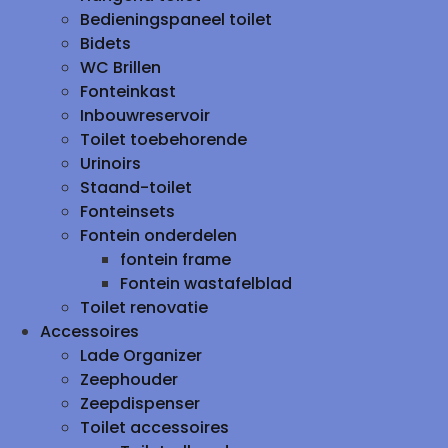
Bedieningspaneel toilet
Bidets
WC Brillen
Fonteinkast
Inbouwreservoir
Toilet toebehorende
Urinoirs
Staand-toilet
Fonteinsets
Fontein onderdelen
fontein frame
Fontein wastafelblad
Toilet renovatie
Accessoires
Lade Organizer
Zeephouder
Zeepdispenser
Toilet accessoires