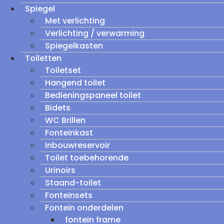
Spiegel
Met verlichting
Verlichting / verwarming
Spiegelkasten
Toiletten
Toiletset
Hangend toilet
Bedieningspaneel toilet
Bidets
WC Brillen
Fonteinkast
Inbouwreservoir
Toilet toebehorende
Urinoirs
Staand-toilet
Fonteinsets
Fontein onderdelen
fontein frame