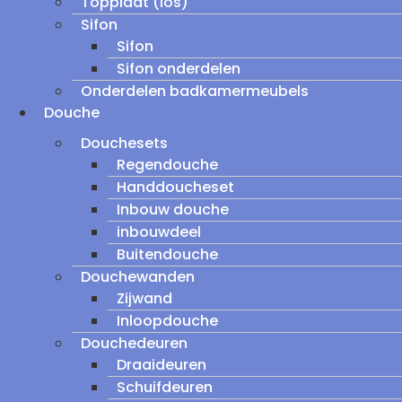
Topplaat (los)
Sifon
Sifon
Sifon onderdelen
Onderdelen badkamermeubels
Douche
Douchesets
Regendouche
Handdoucheset
Inbouw douche
inbouwdeel
Buitendouche
Douchewanden
Zijwand
Inloopdouche
Douchedeuren
Draaideuren
Schuifdeuren