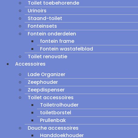
Toilet toebehorende
Urinoirs
Staand-toilet
Fonteinsets
Fontein onderdelen
fontein frame
Fontein wastafelblad
Toilet renovatie
Accessoires
Lade Organizer
Zeephouder
Zeepdispenser
Toilet accessoires
Toiletrolhouder
toiletborstel
Prullenbak
Douche accessoires
Handdoekhouder