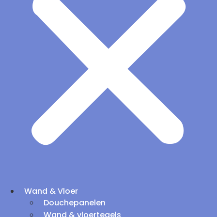
Wand & Vloer
Douchepanelen
Wand & vloertegels