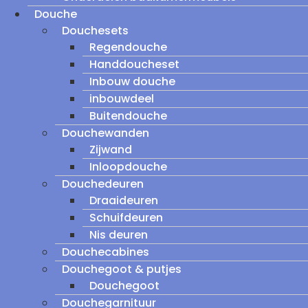
Douche
Douchesets
Regendouche
Handdoucheset
Inbouw douche
inbouwdeel
Buitendouche
Douchewanden
Zijwand
Inloopdouche
Douchedeuren
Draaideuren
Schuifdeuren
Nis deuren
Douchecabines
Douchegoot & putjes
Douchegoot
Douchegarnituur