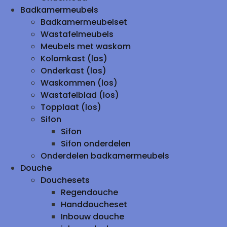
Badkamermeubels
Badkamermeubelset
Wastafelmeubels
Meubels met waskom
Kolomkast (los)
Onderkast (los)
Waskommen (los)
Wastafelblad (los)
Topplaat (los)
Sifon
Sifon
Sifon onderdelen
Onderdelen badkamermeubels
Douche
Douchesets
Regendouche
Handdoucheset
Inbouw douche