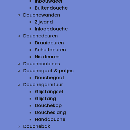
inbouwdeel
Buitendouche
Douchewanden
Zijwand
Inloopdouche
Douchedeuren
Draaideuren
Schuifdeuren
Nis deuren
Douchecabines
Douchegoot & putjes
Douchegoot
Douchegarnituur
Glijstangset
Glijstang
Douchekop
Doucheslang
Handdouche
Douchebak