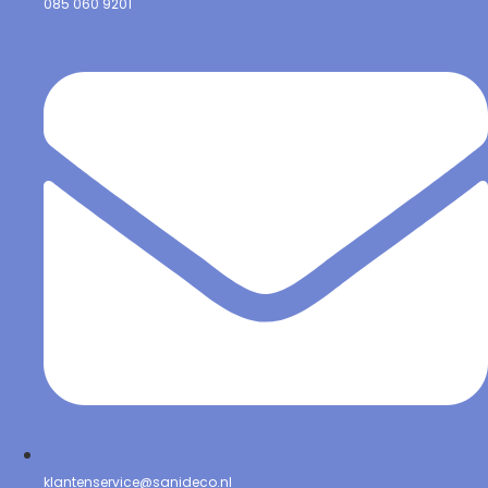
085 060 9201
klantenservice@sanideco.nl