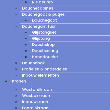
Nis deuren
Douchecabines
Douchegoot & putjes
Douchegoot
Douchegarnituur
Glijstangset
Glijstang
Douchekop
Doucheslang
Handdouche
Douchebak
Profielen & onderdelen
Inbouw elementen
Kranen
Wastafelkraan
Wasbakkraan
Inbouwkraan
Fonteinkraan