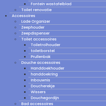
Fontein wastafelblad
Toilet renovatie
Accessoires
Lade Organizer
Zeephouder
Zeepdispenser
Toilet accessoires
Toiletrolhouder
toiletborstel
Prullenbak
Douche accessoires
Handdoekhouder
handdoekring
Inbouwnis
Doucherekje
Wissers
Douchegordijn
Bad accessoires