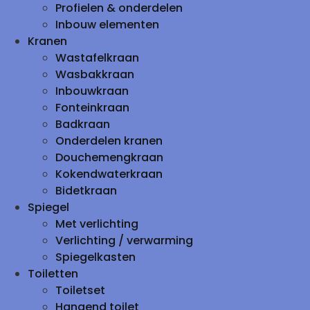
Profielen & onderdelen
Inbouw elementen
Kranen
Wastafelkraan
Wasbakkraan
Inbouwkraan
Fonteinkraan
Badkraan
Onderdelen kranen
Douchemengkraan
Kokendwaterkraan
Bidetkraan
Spiegel
Met verlichting
Verlichting / verwarming
Spiegelkasten
Toiletten
Toiletset
Hangend toilet