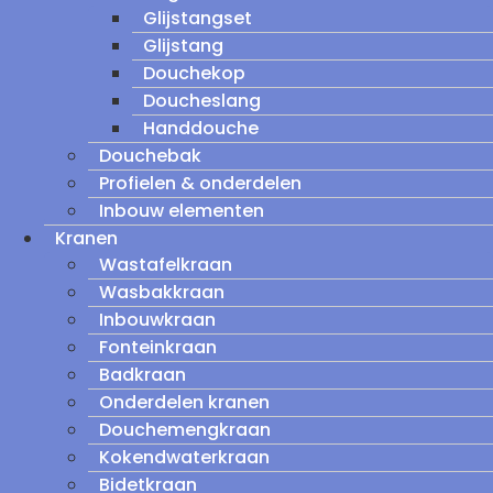
Glijstangset
Glijstang
Douchekop
Doucheslang
Handdouche
Douchebak
Profielen & onderdelen
Inbouw elementen
Kranen
Wastafelkraan
Wasbakkraan
Inbouwkraan
Fonteinkraan
Badkraan
Onderdelen kranen
Douchemengkraan
Kokendwaterkraan
Bidetkraan