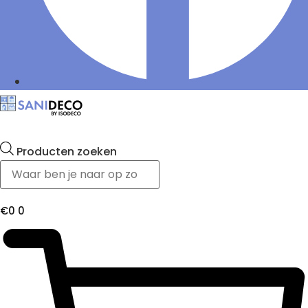
Producten zoeken
€
0
0