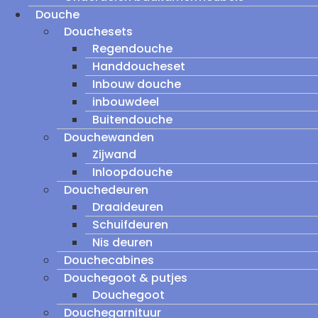
Douche
Douchesets
Regendouche
Handdoucheset
Inbouw douche
inbouwdeel
Buitendouche
Douchewanden
Zijwand
Inloopdouche
Douchedeuren
Draaideuren
Schuifdeuren
Nis deuren
Douchecabines
Douchegoot & putjes
Douchegoot
Douchegarnituur