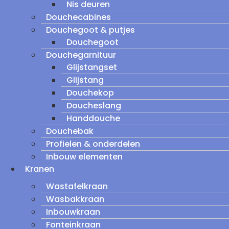
Nis deuren
Douchecabines
Douchegoot & putjes
Douchegoot
Douchegarnituur
Glijstangset
Glijstang
Douchekop
Doucheslang
Handdouche
Douchebak
Profielen & onderdelen
Inbouw elementen
Kranen
Wastafelkraan
Wasbakkraan
Inbouwkraan
Fonteinkraan