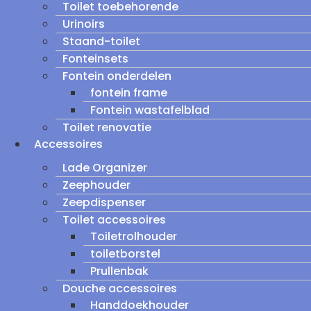
Toilet toebehorende
Urinoirs
Staand-toilet
Fonteinsets
Fontein onderdelen
fontein frame
Fontein wastafelblad
Toilet renovatie
Accessoires
Lade Organizer
Zeephouder
Zeepdispenser
Toilet accessoires
Toiletrolhouder
toiletborstel
Prullenbak
Douche accessoires
Handdoekhouder