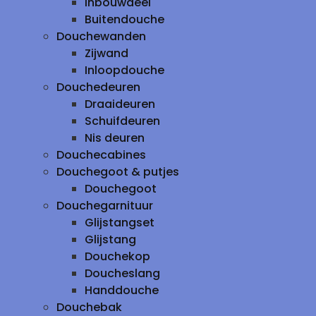
inbouwdeel
Buitendouche
Douchewanden
Zijwand
Inloopdouche
Douchedeuren
Draaideuren
Schuifdeuren
Nis deuren
Douchecabines
Douchegoot & putjes
Douchegoot
Douchegarnituur
Glijstangset
Glijstang
Douchekop
Doucheslang
Handdouche
Douchebak