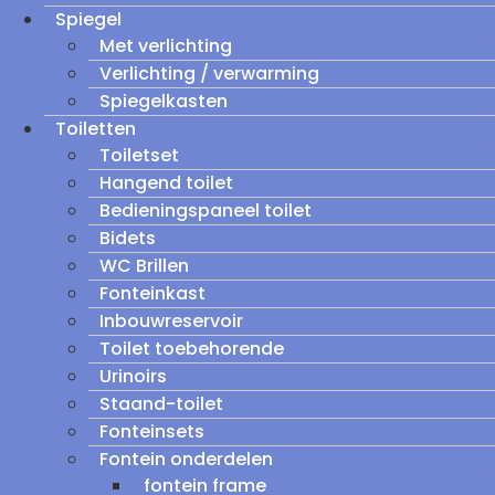
Spiegel
Met verlichting
Verlichting / verwarming
Spiegelkasten
Toiletten
Toiletset
Hangend toilet
Bedieningspaneel toilet
Bidets
WC Brillen
Fonteinkast
Inbouwreservoir
Toilet toebehorende
Urinoirs
Staand-toilet
Fonteinsets
Fontein onderdelen
fontein frame