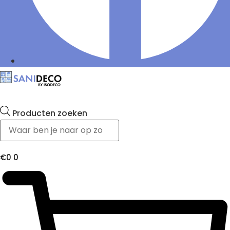
Producten zoeken
€
0
0