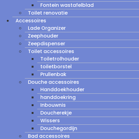
Fontein wastafelblad
Toilet renovatie
Accessoires
Lade Organizer
Zeephouder
Zeepdispenser
Toilet accessoires
Toiletrolhouder
toiletborstel
Prullenbak
Douche accessoires
Handdoekhouder
handdoekring
Inbouwnis
Doucherekje
Wissers
Douchegordijn
Bad accessoires