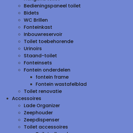
Bedieningspaneel toilet
Bidets
WC Brillen
Fonteinkast
Inbouwreservoir
Toilet toebehorende
Urinoirs
Staand-toilet
Fonteinsets
Fontein onderdelen
fontein frame
Fontein wastafelblad
Toilet renovatie
Accessoires
Lade Organizer
Zeephouder
Zeepdispenser
Toilet accessoires