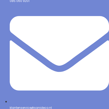
085 060 9201
klantenservice@sanideco.nl