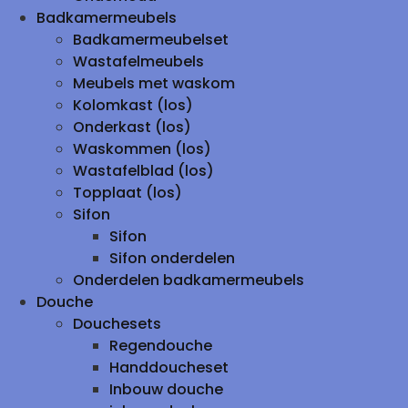
Badkamermeubels
Badkamermeubelset
Wastafelmeubels
Meubels met waskom
Kolomkast (los)
Onderkast (los)
Waskommen (los)
Wastafelblad (los)
Topplaat (los)
Sifon
Sifon
Sifon onderdelen
Onderdelen badkamermeubels
Douche
Douchesets
Regendouche
Handdoucheset
Inbouw douche