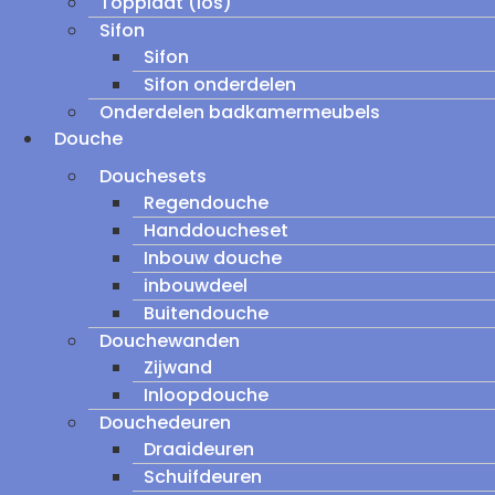
Topplaat (los)
Sifon
Sifon
Sifon onderdelen
Onderdelen badkamermeubels
Douche
Douchesets
Regendouche
Handdoucheset
Inbouw douche
inbouwdeel
Buitendouche
Douchewanden
Zijwand
Inloopdouche
Douchedeuren
Draaideuren
Schuifdeuren