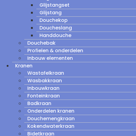
Glijstangset
Glijstang
Douchekop
Doucheslang
Handdouche
Douchebak
Profielen & onderdelen
Inbouw elementen
Kranen
Wastafelkraan
Wasbakkraan
Inbouwkraan
Fonteinkraan
Badkraan
Onderdelen kranen
Douchemengkraan
Kokendwaterkraan
Bidetkraan