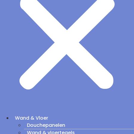
Wand & Vloer
Douchepanelen
Wand & vloertegels