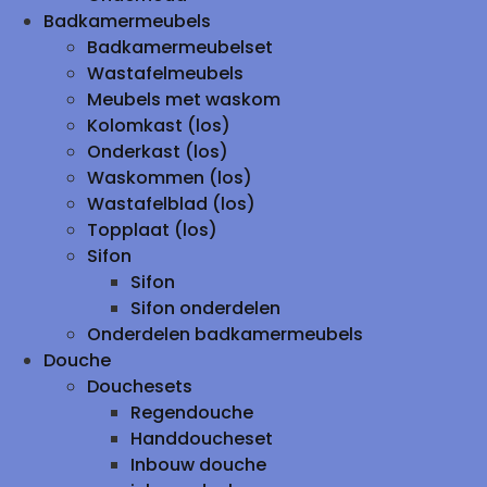
Badkamermeubels
Badkamermeubelset
Wastafelmeubels
Meubels met waskom
Kolomkast (los)
Onderkast (los)
Waskommen (los)
Wastafelblad (los)
Topplaat (los)
Sifon
Sifon
Sifon onderdelen
Onderdelen badkamermeubels
Douche
Douchesets
Regendouche
Handdoucheset
Inbouw douche