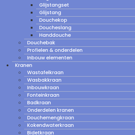
Glijstangset
Glijstang
Douchekop
Doucheslang
Handdouche
Douchebak
Profielen & onderdelen
Inbouw elementen
Kranen
Wastafelkraan
Wasbakkraan
Inbouwkraan
Fonteinkraan
Badkraan
Onderdelen kranen
Douchemengkraan
Kokendwaterkraan
Bidetkraan