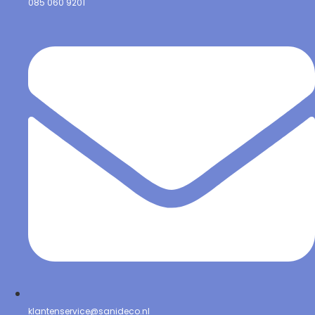
085 060 9201
klantenservice@sanideco.nl