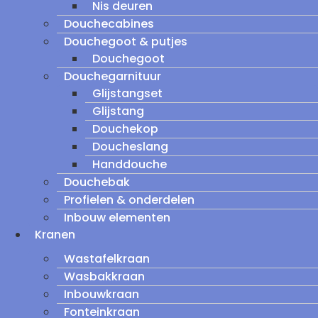
Nis deuren
Douchecabines
Douchegoot & putjes
Douchegoot
Douchegarnituur
Glijstangset
Glijstang
Douchekop
Doucheslang
Handdouche
Douchebak
Profielen & onderdelen
Inbouw elementen
Kranen
Wastafelkraan
Wasbakkraan
Inbouwkraan
Fonteinkraan