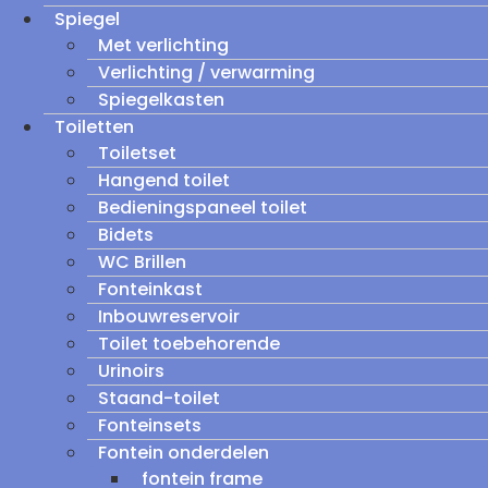
Spiegel
Met verlichting
Verlichting / verwarming
Spiegelkasten
Toiletten
Toiletset
Hangend toilet
Bedieningspaneel toilet
Bidets
WC Brillen
Fonteinkast
Inbouwreservoir
Toilet toebehorende
Urinoirs
Staand-toilet
Fonteinsets
Fontein onderdelen
fontein frame