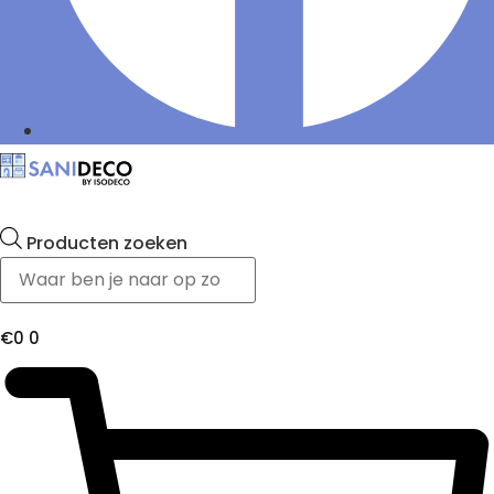
Producten zoeken
€
0
0