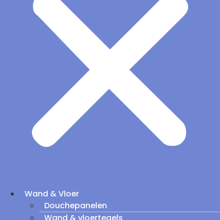
Wand & Vloer
Douchepanelen
Wand & vloertegels