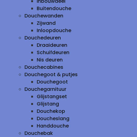
inbouwdeel
Buitendouche
Douchewanden
Zijwand
Inloopdouche
Douchedeuren
Draaideuren
Schuifdeuren
Nis deuren
Douchecabines
Douchegoot & putjes
Douchegoot
Douchegarnituur
Glijstangset
Glijstang
Douchekop
Doucheslang
Handdouche
Douchebak