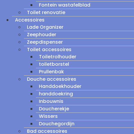
Fontein wastafelblad
Toilet renovatie
Accessoires
Lade Organizer
Zeephouder
Zeepdispenser
Toilet accessoires
Toiletrolhouder
toiletborstel
Prullenbak
Douche accessoires
Handdoekhouder
handdoekring
Inbouwnis
Doucherekje
Wissers
Douchegordijn
Bad accessoires