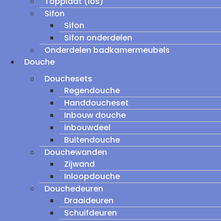
Topplaat (los)
Sifon
Sifon
Sifon onderdelen
Onderdelen badkamermeubels
Douche
Douchesets
Regendouche
Handdoucheset
Inbouw douche
inbouwdeel
Buitendouche
Douchewanden
Zijwand
Inloopdouche
Douchedeuren
Draaideuren
Schuifdeuren