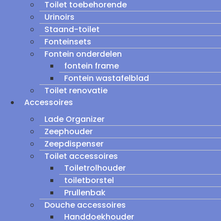
Toilet toebehorende
Urinoirs
Staand-toilet
Fonteinsets
Fontein onderdelen
fontein frame
Fontein wastafelblad
Toilet renovatie
Accessoires
Lade Organizer
Zeephouder
Zeepdispenser
Toilet accessoires
Toiletrolhouder
toiletborstel
Prullenbak
Douche accessoires
Handdoekhouder