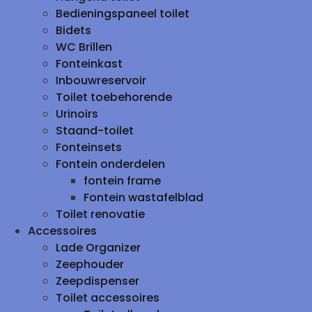
Bedieningspaneel toilet
Bidets
WC Brillen
Fonteinkast
Inbouwreservoir
Toilet toebehorende
Urinoirs
Staand-toilet
Fonteinsets
Fontein onderdelen
fontein frame
Fontein wastafelblad
Toilet renovatie
Accessoires
Lade Organizer
Zeephouder
Zeepdispenser
Toilet accessoires