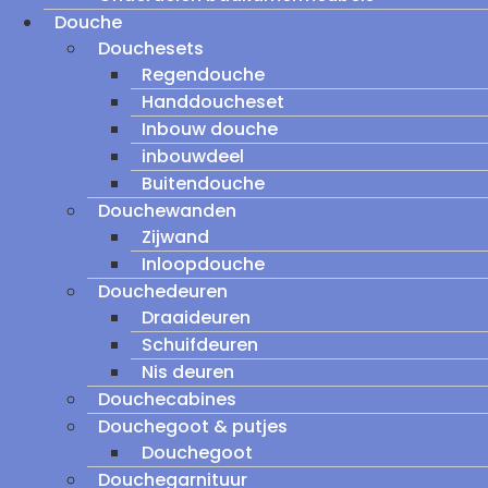
Douche
Douchesets
Regendouche
Handdoucheset
Inbouw douche
inbouwdeel
Buitendouche
Douchewanden
Zijwand
Inloopdouche
Douchedeuren
Draaideuren
Schuifdeuren
Nis deuren
Douchecabines
Douchegoot & putjes
Douchegoot
Douchegarnituur