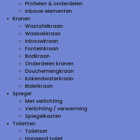
Profielen & onderdelen
Inbouw elementen
Kranen
Wastafelkraan
Wasbakkraan
Inbouwkraan
Fonteinkraan
Badkraan
Onderdelen kranen
Douchemengkraan
Kokendwaterkraan
Bidetkraan
Spiegel
Met verlichting
Verlichting / verwarming
Spiegelkasten
Toiletten
Toiletset
Hangend toilet