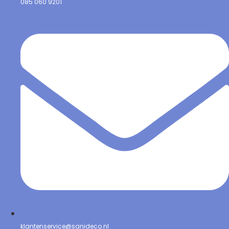
085 060 9201
klantenservice@sanideco.nl