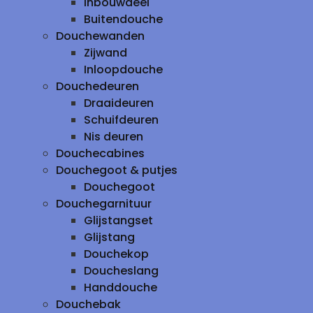
inbouwdeel
Buitendouche
Douchewanden
Zijwand
Inloopdouche
Douchedeuren
Draaideuren
Schuifdeuren
Nis deuren
Douchecabines
Douchegoot & putjes
Douchegoot
Douchegarnituur
Glijstangset
Glijstang
Douchekop
Doucheslang
Handdouche
Douchebak