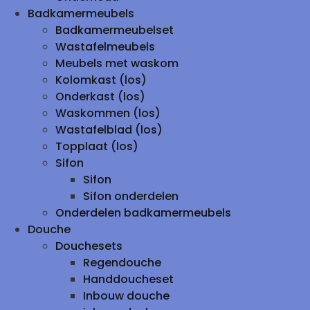
Badkamermeubels
Badkamermeubelset
Wastafelmeubels
Meubels met waskom
Kolomkast (los)
Onderkast (los)
Waskommen (los)
Wastafelblad (los)
Topplaat (los)
Sifon
Sifon
Sifon onderdelen
Onderdelen badkamermeubels
Douche
Douchesets
Regendouche
Handdoucheset
Inbouw douche