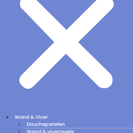
Wand & Vloer
Douchepanelen
Wand & vloertegels