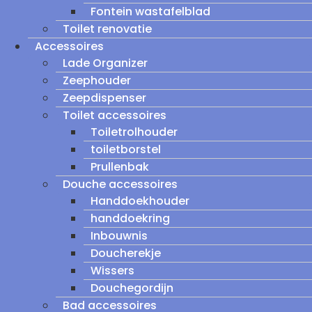
Fontein wastafelblad
Toilet renovatie
Accessoires
Lade Organizer
Zeephouder
Zeepdispenser
Toilet accessoires
Toiletrolhouder
toiletborstel
Prullenbak
Douche accessoires
Handdoekhouder
handdoekring
Inbouwnis
Doucherekje
Wissers
Douchegordijn
Bad accessoires