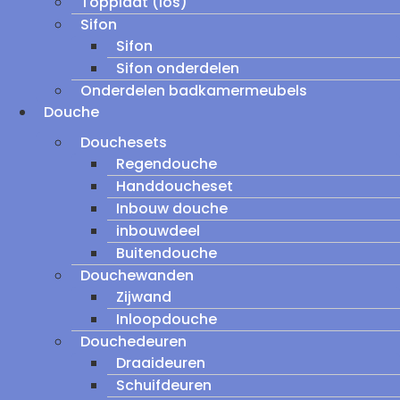
Topplaat (los)
Sifon
Sifon
Sifon onderdelen
Onderdelen badkamermeubels
Douche
Douchesets
Regendouche
Handdoucheset
Inbouw douche
inbouwdeel
Buitendouche
Douchewanden
Zijwand
Inloopdouche
Douchedeuren
Draaideuren
Schuifdeuren