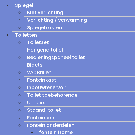
Spiegel
Met verlichting
Verlichting / verwarming
Spiegelkasten
Toiletten
Toiletset
Hangend toilet
Bedieningspaneel toilet
Bidets
WC Brillen
Fonteinkast
Inbouwreservoir
Toilet toebehorende
Urinoirs
Staand-toilet
Fonteinsets
Fontein onderdelen
fontein frame