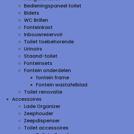
Bedieningspaneel toilet
Bidets
WC Brillen
Fonteinkast
Inbouwreservoir
Toilet toebehorende
Urinoirs
Staand-toilet
Fonteinsets
Fontein onderdelen
fontein frame
Fontein wastafelblad
Toilet renovatie
Accessoires
Lade Organizer
Zeephouder
Zeepdispenser
Toilet accessoires