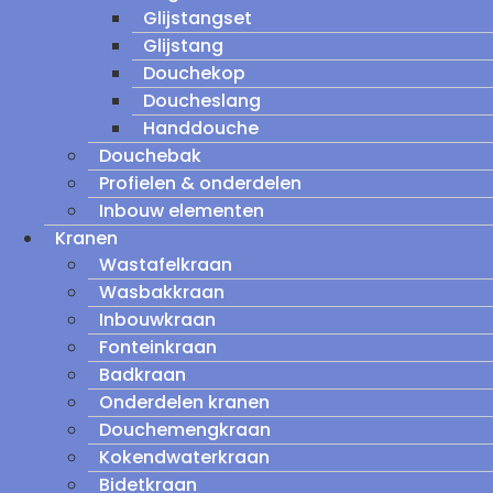
Glijstangset
Glijstang
Douchekop
Doucheslang
Handdouche
Douchebak
Profielen & onderdelen
Inbouw elementen
Kranen
Wastafelkraan
Wasbakkraan
Inbouwkraan
Fonteinkraan
Badkraan
Onderdelen kranen
Douchemengkraan
Kokendwaterkraan
Bidetkraan