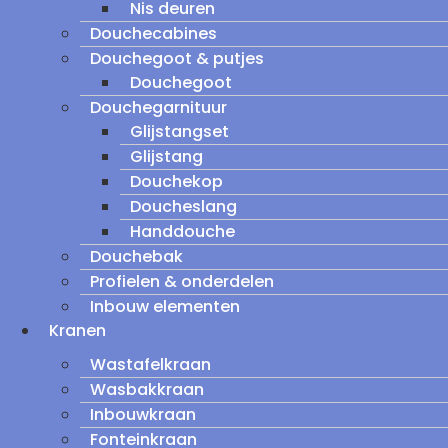
Nis deuren
Douchecabines
Douchegoot & putjes
Douchegoot
Douchegarnituur
Glijstangset
Glijstang
Douchekop
Doucheslang
Handdouche
Douchebak
Profielen & onderdelen
Inbouw elementen
Kranen
Wastafelkraan
Wasbakkraan
Inbouwkraan
Fonteinkraan