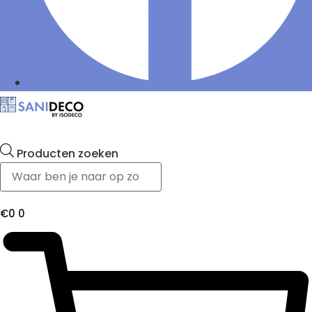
Producten zoeken
€
0
0