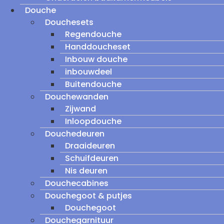
Douche
Douchesets
Regendouche
Handdoucheset
Inbouw douche
inbouwdeel
Buitendouche
Douchewanden
Zijwand
Inloopdouche
Douchedeuren
Draaideuren
Schuifdeuren
Nis deuren
Douchecabines
Douchegoot & putjes
Douchegoot
Douchegarnituur