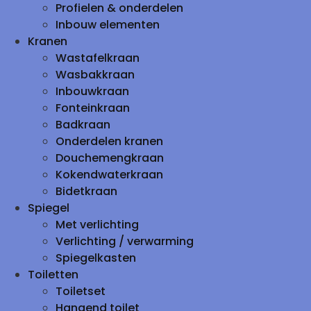
Profielen & onderdelen
Inbouw elementen
Kranen
Wastafelkraan
Wasbakkraan
Inbouwkraan
Fonteinkraan
Badkraan
Onderdelen kranen
Douchemengkraan
Kokendwaterkraan
Bidetkraan
Spiegel
Met verlichting
Verlichting / verwarming
Spiegelkasten
Toiletten
Toiletset
Hangend toilet