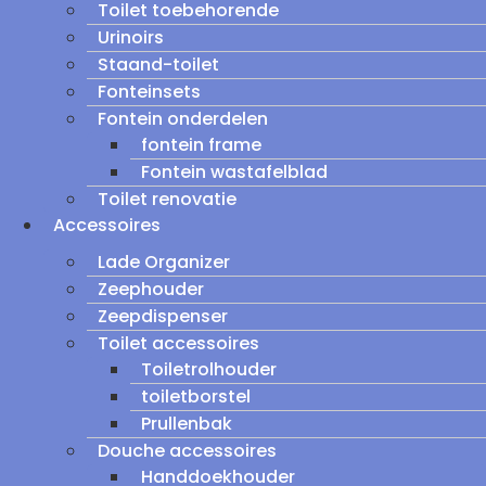
Toilet toebehorende
Urinoirs
Staand-toilet
Fonteinsets
Fontein onderdelen
fontein frame
Fontein wastafelblad
Toilet renovatie
Accessoires
Lade Organizer
Zeephouder
Zeepdispenser
Toilet accessoires
Toiletrolhouder
toiletborstel
Prullenbak
Douche accessoires
Handdoekhouder