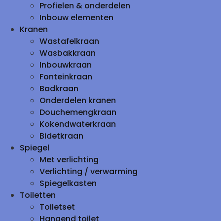
Profielen & onderdelen
Inbouw elementen
Kranen
Wastafelkraan
Wasbakkraan
Inbouwkraan
Fonteinkraan
Badkraan
Onderdelen kranen
Douchemengkraan
Kokendwaterkraan
Bidetkraan
Spiegel
Met verlichting
Verlichting / verwarming
Spiegelkasten
Toiletten
Toiletset
Hangend toilet