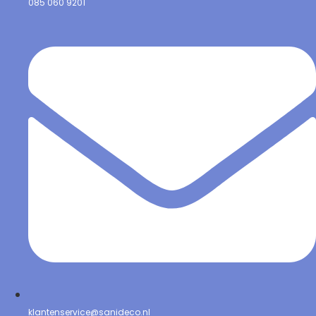
085 060 9201
klantenservice@sanideco.nl