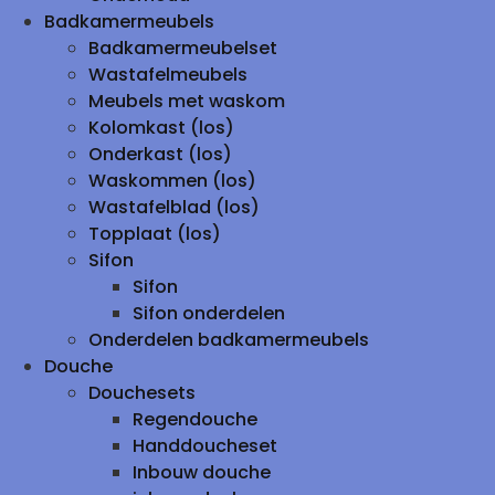
Badkamermeubels
Badkamermeubelset
Wastafelmeubels
Meubels met waskom
Kolomkast (los)
Onderkast (los)
Waskommen (los)
Wastafelblad (los)
Topplaat (los)
Sifon
Sifon
Sifon onderdelen
Onderdelen badkamermeubels
Douche
Douchesets
Regendouche
Handdoucheset
Inbouw douche