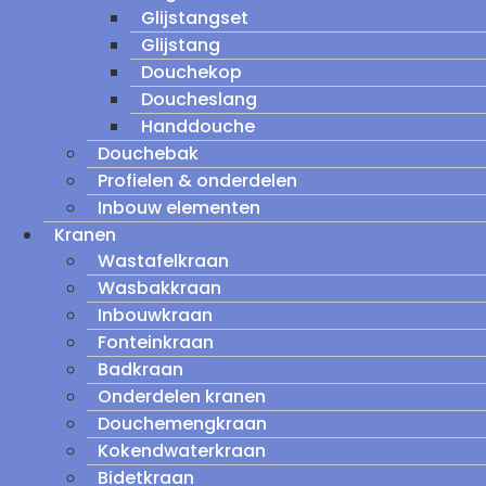
Glijstangset
Glijstang
Douchekop
Doucheslang
Handdouche
Douchebak
Profielen & onderdelen
Inbouw elementen
Kranen
Wastafelkraan
Wasbakkraan
Inbouwkraan
Fonteinkraan
Badkraan
Onderdelen kranen
Douchemengkraan
Kokendwaterkraan
Bidetkraan