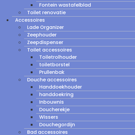
Fontein wastafelblad
Toilet renovatie
Accessoires
Lade Organizer
Zeephouder
Zeepdispenser
Toilet accessoires
Toiletrolhouder
toiletborstel
Prullenbak
Douche accessoires
Handdoekhouder
handdoekring
Inbouwnis
Doucherekje
Wissers
Douchegordijn
Bad accessoires