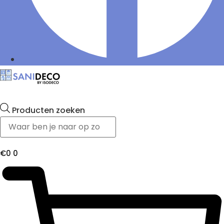
Producten zoeken
€
0
0