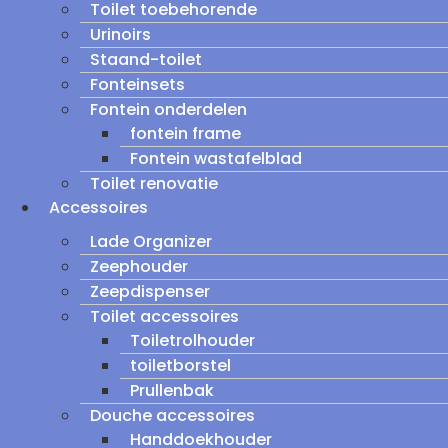
Toilet toebehorende
Urinoirs
Staand-toilet
Fonteinsets
Fontein onderdelen
fontein frame
Fontein wastafelblad
Toilet renovatie
Accessoires
Lade Organizer
Zeephouder
Zeepdispenser
Toilet accessoires
Toiletrolhouder
toiletborstel
Prullenbak
Douche accessoires
Handdoekhouder