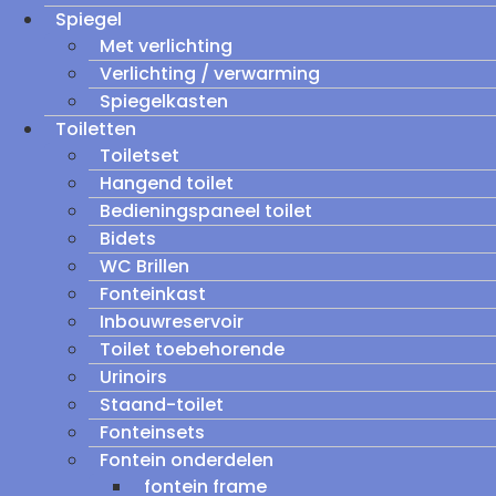
Spiegel
Met verlichting
Verlichting / verwarming
Spiegelkasten
Toiletten
Toiletset
Hangend toilet
Bedieningspaneel toilet
Bidets
WC Brillen
Fonteinkast
Inbouwreservoir
Toilet toebehorende
Urinoirs
Staand-toilet
Fonteinsets
Fontein onderdelen
fontein frame