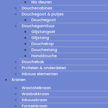
Nis deuren
Douchecabines
Douchegoot & putjes
Douchegoot
Douchegarnituur
Glijstangset
Glijstang
Douchekop
Doucheslang
Handdouche
Douchebak
Profielen & onderdelen
Inbouw elementen
Kranen
Wastafelkraan
Wasbakkraan
Inbouwkraan
Fonteinkraan