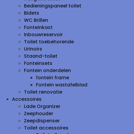
Bedieningspaneel toilet
Bidets
WC Brillen
Fonteinkast
Inbouwreservoir
Toilet toebehorende
Urinoirs
Staand-toilet
Fonteinsets
Fontein onderdelen
fontein frame
Fontein wastafelblad
Toilet renovatie
Accessoires
Lade Organizer
Zeephouder
Zeepdispenser
Toilet accessoires