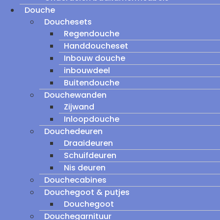
Douche
Douchesets
Regendouche
Handdoucheset
Inbouw douche
inbouwdeel
Buitendouche
Douchewanden
Zijwand
Inloopdouche
Douchedeuren
Draaideuren
Schuifdeuren
Nis deuren
Douchecabines
Douchegoot & putjes
Douchegoot
Douchegarnituur