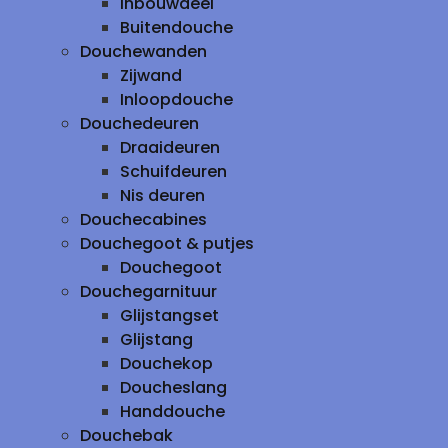
inbouwdeel
Buitendouche
Douchewanden
Zijwand
Inloopdouche
Douchedeuren
Draaideuren
Schuifdeuren
Nis deuren
Douchecabines
Douchegoot & putjes
Douchegoot
Douchegarnituur
Glijstangset
Glijstang
Douchekop
Doucheslang
Handdouche
Douchebak