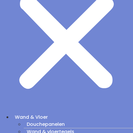
Wand & Vloer
Douchepanelen
Wand & vloertegels