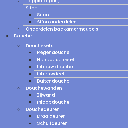
Topplaat (los)
Sifon
Sifon
Sifon onderdelen
Onderdelen badkamermeubels
Douche
Douchesets
Regendouche
Handdoucheset
Inbouw douche
inbouwdeel
Buitendouche
Douchewanden
Zijwand
Inloopdouche
Douchedeuren
Draaideuren
Schuifdeuren